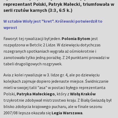
reprezentant Polski, Patryk Małecki, triumfowała w
serii rzutów karnych (3:3, 6:5 k.)
W sztabie Wisły jest "kret". Królewski potwierdził to
wprost
Faworyt tej rywalizacji był jeden.
Polonia Bytom
jest
rozpędzona w Betclic 2 Lidze. W dziewięciu dotychczas
rozegranych spotkaniach wygrała aż ośmiokrotnie i
zanotowała tylko jedną porażkę. Z 24 punktami prowadzi w
tabeli drugoligowych rozgrywek.
Avia z kolei rywalizuje w 3. lidze gr. 4, ale po dziewięciu
kolejkach zajmuje dopiero jedenaste miejsce. Świdniczanie
mieli w swojej talii "asa" w postaci byłego reprezentanta
Polski,
Patryka Małeckiego
, który z
Wisłą Kraków
trzykrotnie zdobywał mistrzostwo kraju. Z Białą Gwiazdą był
blisko zdobycia krajowego pucharu, ale w finale sezonu
2007/08 lepsza okazała się
Legia Warszawa
.