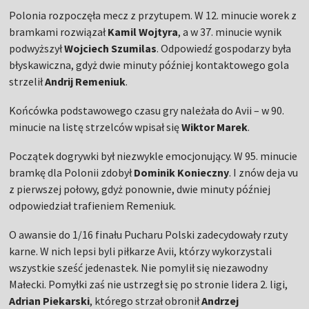
Polonia rozpoczęła mecz z przytupem. W 12. minucie worek z
bramkami rozwiązał
Kamil Wojtyra
, a w 37. minucie wynik
podwyższył
Wojciech Szumilas
. Odpowiedź gospodarzy była
błyskawiczna, gdyż dwie minuty później kontaktowego gola
strzelił
Andrij Remeniuk
.
Końcówka podstawowego czasu gry należała do Avii – w 90.
minucie na listę strzelców wpisał się
Wiktor Marek
.
Początek dogrywki był niezwykle emocjonujący. W 95. minucie
bramkę dla Polonii zdobył
Dominik Konieczny
. I znów deja vu
z pierwszej połowy, gdyż ponownie, dwie minuty później
odpowiedział trafieniem Remeniuk.
O awansie do 1/16 finału Pucharu Polski zadecydowały rzuty
karne. W nich lepsi byli piłkarze Avii, którzy wykorzystali
wszystkie sześć jedenastek. Nie pomylił się niezawodny
Małecki. Pomyłki zaś nie ustrzegł się po stronie lidera 2. ligi,
Adrian Piekarski
, którego strzał obronił
Andrzej