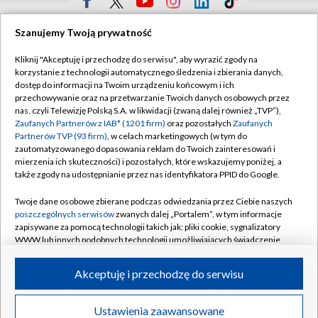
TVP
Szanujemy Twoją prywatność
Abonament TVP
Regulamin TVP
Kliknij "Akceptuję i przechodzę do serwisu", aby wyrazić zgody na
Polityka prywatności
Sklep TVP
korzystanie z technologii automatycznego śledzenia i zbierania danych,
dostęp do informacji na Twoim urządzeniu końcowym i ich
Biuro Reklamy
Moje zgody
przechowywanie oraz na przetwarzanie Twoich danych osobowych przez
nas, czyli Telewizję Polską S.A. w likwidacji (zwaną dalej również „TVP”),
Oferta Handlowa
Biuro reklamy
Zaufanych Partnerów z IAB* (1201 firm)
oraz pozostałych
Zaufanych
Partnerów TVP (93 firm)
, w celach marketingowych (w tym do
Telegazeta ogłoszenia
Kontakt
zautomatyzowanego dopasowania reklam do Twoich zainteresowań i
Emisja w TVP
mierzenia ich skuteczności) i pozostałych, które wskazujemy poniżej, a
także zgody na udostępnianie przez nas identyfikatora PPID do Google.
Kanały
Rada Programowa
Twoje dane osobowe zbierane podczas odwiedzania przez Ciebie naszych
Ogłoszenia przetargowe
poszczególnych serwisów
zwanych dalej „Portalem”, w tym informacje
©2026 Telewizja Polska Spółka Akcyjna w likwidacji
zapisywane za pomocą technologii takich jak: pliki cookie, sygnalizatory
Akademia Telewizyjna
WWW lub innych podobnych technologii umożliwiających świadczenie
Informacje o nadawcy
dopasowanych i bezpiecznych usług, personalizację treści oraz reklam,
udostępnianie funkcji mediów społecznościowych oraz analizowanie
Akceptuję i przechodzę do serwisu
Centrum informacji TVP
ruchu w Internecie.
System NOS
Twoje dane osobowe zbierane podczas odwiedzania przez Ciebie
Ustawienia zaawansowane
News
Transmisje
Wideo
Więcej
poszczególnych serwisów
na Portalu, takie jak adresy IP, identyfikatory