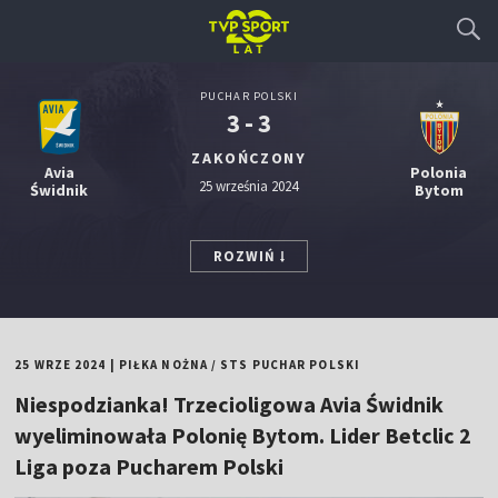
PUCHAR POLSKI
3 - 3
ZAKOŃCZONY
Avia
Polonia
25 września 2024
Świdnik
Bytom
ROZWIŃ
25 WRZE 2024
|
PIŁKA NOŻNA
/
STS PUCHAR POLSKI
Niespodzianka! Trzecioligowa Avia Świdnik
wyeliminowała Polonię Bytom. Lider Betclic 2
Liga poza Pucharem Polski