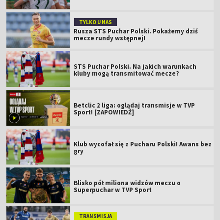
TYLKO U NAS
Rusza STS Puchar Polski. Pokażemy dziś
mecze rundy wstępnej!
STS Puchar Polski. Na jakich warunkach
kluby mogą transmitować mecze?
Betclic 2 liga: oglądaj transmisje w TVP
Sport! [ZAPOWIEDŹ]
Klub wycofał się z Pucharu Polski! Awans bez
gry
Blisko pół miliona widzów meczu o
Superpuchar w TVP Sport
TRANSMISJA