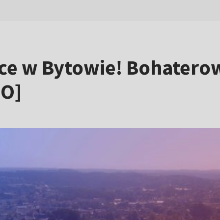
e w Bytowie! Bohaterow
EO]