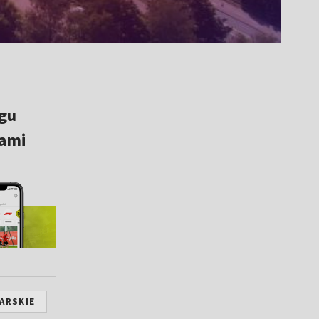
gu
rami
ARSKIE