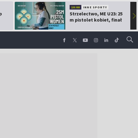
10:00
INNE SPORTY
p
Strzelectwo, ME U23: 25
▶
m pistolet kobiet, finał