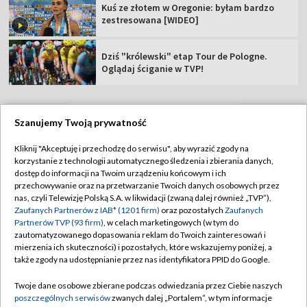
Kuś ze złotem w Oregonie: byłam bardzo
zestresowana [WIDEO]
Dziś "królewski" etap Tour de Pologne.
Oglądaj ściganie w TVP!
Szanujemy Twoją prywatność
TVP
Kliknij "Akceptuję i przechodzę do serwisu", aby wyrazić zgody na
korzystanie z technologii automatycznego śledzenia i zbierania danych,
Abonament TVP
Regulamin TVP
dostęp do informacji na Twoim urządzeniu końcowym i ich
Polityka prywatności
Sklep TVP
przechowywanie oraz na przetwarzanie Twoich danych osobowych przez
nas, czyli Telewizję Polską S.A. w likwidacji (zwaną dalej również „TVP”),
Biuro Reklamy
Moje zgody
Zaufanych Partnerów z IAB* (1201 firm)
oraz pozostałych
Zaufanych
Partnerów TVP (93 firm)
, w celach marketingowych (w tym do
Oferta Handlowa
Biuro reklamy
zautomatyzowanego dopasowania reklam do Twoich zainteresowań i
mierzenia ich skuteczności) i pozostałych, które wskazujemy poniżej, a
Telegazeta ogłoszenia
Kontakt
także zgody na udostępnianie przez nas identyfikatora PPID do Google.
Emisja w TVP
Twoje dane osobowe zbierane podczas odwiedzania przez Ciebie naszych
Kanały
Rada Programowa
poszczególnych serwisów
zwanych dalej „Portalem”, w tym informacje