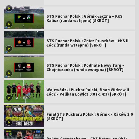
STS Puchar Polski: Górnik Łęczna – KKS
Kalisz (runda wstępna) [SKRÓT]
STS Puchar Polski: Znicz Pruszków – ŁKS II
Łódź (runda wstępna) [SKRÓT]
STS Puchar Polski: Podhale Nowy Targ –
Chojniczanka (runda wstępna) [SKRÓT]
Wojewódzki Puchar Polski, finał: Widzew II
Łódź – Pelikan Łowicz 0:0 (k. 4:3) [SKRÓT]
Finał STS Pucharu Polski: Górnik – Raków 2:0
[SKRÓT]
Raków Częstochowa – GKS Katowice (4:2).