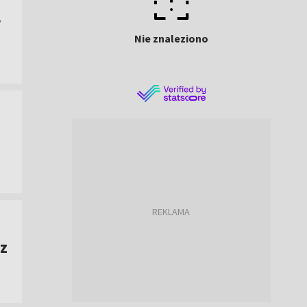
y
Nie znaleziono
z