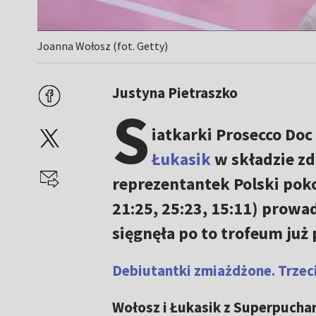
Joanna Wołosz (fot. Getty)
Justyna Pietraszko
S
iatkarki Prosecco Doc
Łukasik
w składzie z
reprezentantek Polski poko
21:25, 25:23, 15:11) prow
sięgnęła po to trofeum już 
Debiutantki zmiażdżone. Trzeci
Wołosz i Łukasik z Superpuch