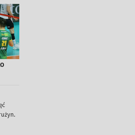
KO
ęć
rużyn.