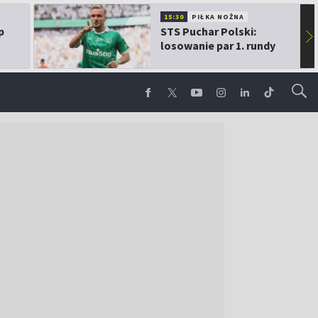
15:30
PIŁKA NOŻNA
p
STS Puchar Polski:
▶
losowanie par 1. rundy