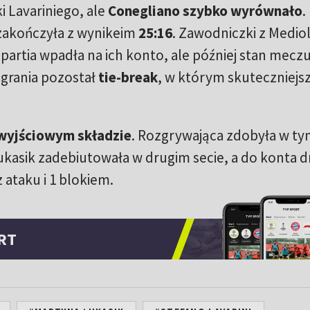
i Lavariniego, ale
Conegliano szybko wyrównało
.
 zakończyła z wynikeim
25:16
. Zawodniczki z Medio
partia wpadła na ich konto, ale później stan mecz
egrania pozostał
tie-break
, w którym skuteczniejsz
wyjściowym składzie
. Rozgrywająca zdobyła w t
ukasik zadebiutowała w drugim secie, a do konta 
z ataku i 1 blokiem.
RT