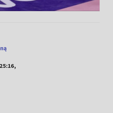
yną
25:16,