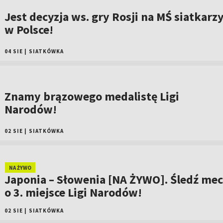
Jest decyzja ws. gry Rosji na MŚ siatkarz
w Polsce!
04 SIE
|
SIATKÓWKA
Znamy brązowego medalistę Ligi
Narodów!
02 SIE
|
SIATKÓWKA
NA ŻYWO
Japonia – Słowenia [NA ŻYWO]. Śledź mec
o 3. miejsce Ligi Narodów!
02 SIE
|
SIATKÓWKA