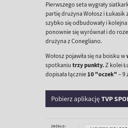
Pierwszego seta wygrały siatkark
partię drużyna Wołosz i Łukasik
szybko się odbudowały i kolejna 
ponownie się wyrównał i do roz
drużyna z Conegliano.
Wołosz pojawiła się na boisku w
spotkaniu
trzy punkty.
Z kolei Ł
dopisała łącznie
10 "oczek"
– 9 
Pobierz aplikację
TVP SPO
ŹRÓDŁO: