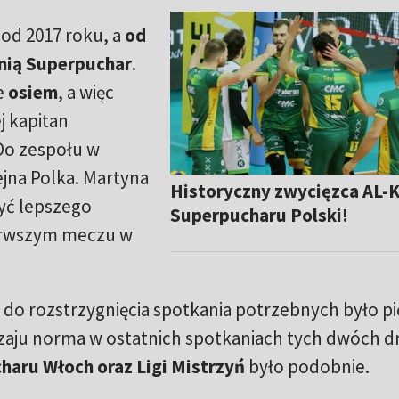
od 2017 roku, a
od
nią Superpuchar
.
e
osiem
, a więc
j kapitan
 Do zespołu w
jna Polka. Martyna
Historyczny zwycięzca AL-
yć lepszego
Superpucharu Polski!
ierwszym meczu w
a do rozstrzygnięcia spotkania potrzebnych było pi
zaju norma w ostatnich spotkaniach tych dwóch d
charu Włoch oraz Ligi Mistrzyń
było podobnie.