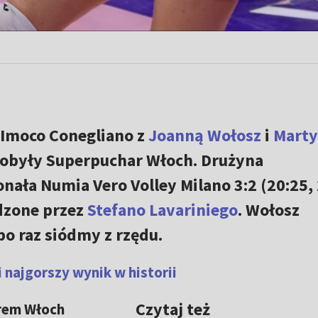
 Imoco Conegliano z
Joanną Wołosz
i
Mart
dobyły Superpuchar Włoch. Drużyna
nała Numia Vero Volley Milano 3:2 (20:25, 
adzone przez
Stefano Lavariniego
. Wołosz
po raz siódmy z rzędu.
 najgorszy wynik w historii
Czytaj też
arem Włoch