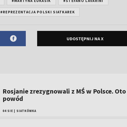
#MARTYNA ŁUKASIK
#STEFANO LAVARINI
#REPREZENTACJA POLSKI SIATKAREK
UDOSTĘPNIJ NA X
Rosjanie zrezygnowali z MŚ w Polsce. Oto
powód
04 SIE
|
SIATKÓWKA