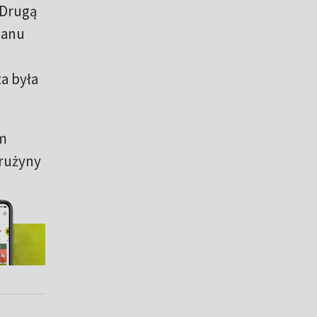
 Drugą
lanu
u
a była
ym
drużyny