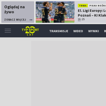
Oglądaj na
TRWA
PIŁKA NOŻN
El. Ligi Europy: 
żywo
Poznań – KI Kla
16:25
ZOBACZ WIĘCEJ
TRANSMISJE
WIDEO
WYNIKI
R