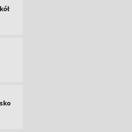
kół
lsko