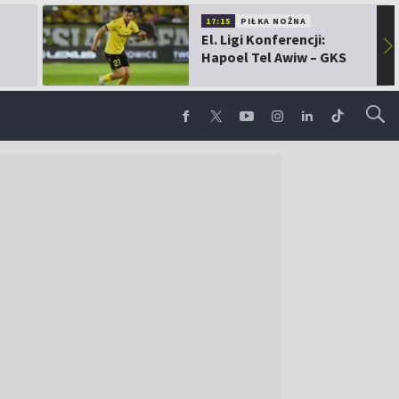
17:15
PIŁKA NOŻNA
El. Ligi Konferencji:
▶
Hapoel Tel Awiw – GKS
Katowice