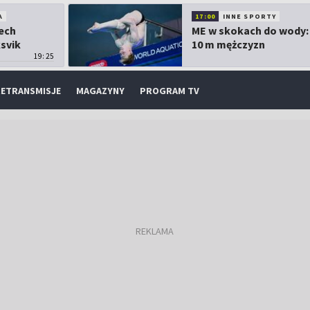
A
17:00
INNE SPORTY
Lech
ME w skokach do wody:
ksvik
10 m mężczyzn
19:25
ETRANSMISJE
MAGAZYNY
PROGRAM TV