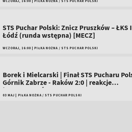
WCZORAJ, 16:00
|
PIŁKA NOŻNA
/
STS PUCHAR POLSKI
STS Puchar Polski: Znicz Pruszków – ŁKS I
Łódź (runda wstępna) [MECZ]
WCZORAJ, 16:00
|
PIŁKA NOŻNA
/
STS PUCHAR POLSKI
Borek i Mielcarski | Finał STS Pucharu Pols
Górnik Zabrze - Raków 2:0 | reakcje
komentatorów
03 MAJ
|
PIŁKA NOŻNA
/
STS PUCHAR POLSKI