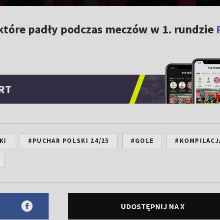
 które padły podczas meczów w 1. rundzie
RT
KI
#PUCHAR POLSKI 24/25
#GOLE
#KOMPILACJ
UDOSTĘPNIJ NA X