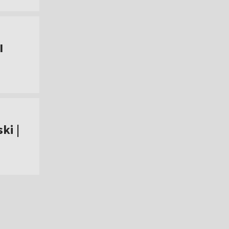
I
ki |