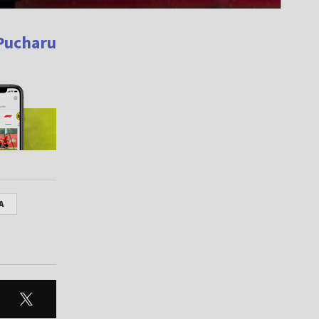
Pucharu
A