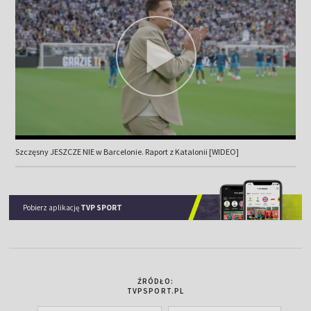
Szczęsny JESZCZE NIE w Barcelonie. Raport z Katalonii [WIDEO]
Pobierz aplikację
TVP SPORT
ŹRÓDŁO:
TVPSPORT.PL