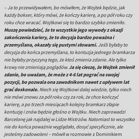
– Ja to przewidywałem, bo mówiłem, że Wojtek będzie, jak
każdy bokser, który mówi, że kończy karierę, a po pół roku czy
roku chce wracać. Wojtkowi się to bardzo szybko zmieniło.
Muszę powiedzieć, że te wszystkie jego wywody z okazji
zakończenia kariery, że to decyzja bardzo poważna i
przemyślana, okazały się pustymi słowami.
Jeśli byłaby to
decyzja do końca przemyślana, to kontuzja jednego bramkarza
nie byłaby przyczyną tego, że ktoś zmienia zdanie. Ale tylko
krowy nie zmieniają poglądów.
Ja się cieszę, że Wojtek zmienił
zdanie, bo uważam, że może z 4-6 lat pograć na swojej
pozycji, bo pozwala ona zawodnikom nawet z upływem lat
grać doskonale.
Niech się Wojtkowi dalej wiedzie, tylko niech
nie mówi znowu za pół roku czy za rok, że chce kończyć
karierę, a po trzech miesiącach kolejny bramkarz złapie
kontuzję i znów będzie głośno o Wojtku. Niech zaprowadzi
Barcelonę jak najdalej w Lidze Mistrzów. Natomiast to wszystko
nie do końca poważnie wyglądało, dosyć specyficznie, ale
jesteśmy zadowoleni –
mówił w rozmowie z Dominikiem