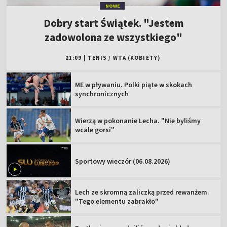
NOWE
Dobry start Świątek. "Jestem
zadowolona ze wszystkiego"
21:09
|
TENIS
/
WTA (KOBIETY)
ME w pływaniu. Polki piąte w skokach
synchronicznych
Wierzą w pokonanie Lecha. "Nie byliśmy
wcale gorsi"
Sportowy wieczór (06.08.2026)
Lech ze skromną zaliczką przed rewanżem.
"Tego elementu zabrakło"