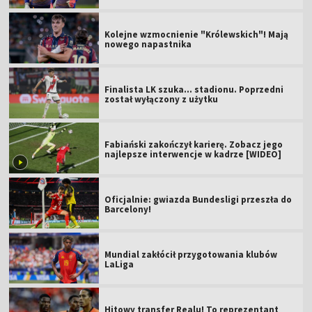
Kolejne wzmocnienie "Królewskich"! Mają
nowego napastnika
Finalista LK szuka... stadionu. Poprzedni
został wyłączony z użytku
Fabiański zakończył karierę. Zobacz jego
najlepsze interwencje w kadrze [WIDEO]
Oficjalnie: gwiazda Bundesligi przeszła do
Barcelony!
Mundial zakłócił przygotowania klubów
LaLiga
Hitowy transfer Realu! To reprezentant