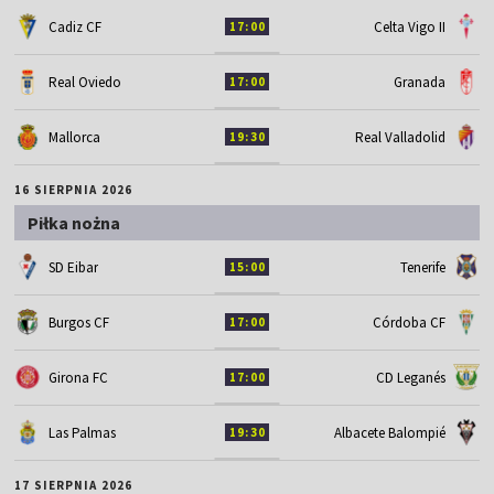
Cadiz CF
Celta Vigo II
17:00
Real Oviedo
Granada
17:00
Mallorca
Real Valladolid
19:30
16 SIERPNIA 2026
Piłka nożna
SD Eibar
Tenerife
15:00
Burgos CF
Córdoba CF
17:00
Girona FC
CD Leganés
17:00
Las Palmas
Albacete Balompié
19:30
17 SIERPNIA 2026