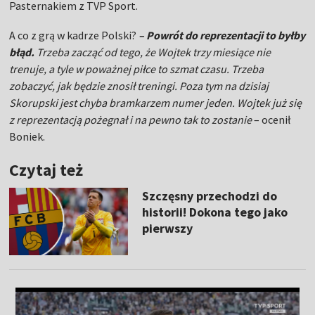
Pasternakiem z TVP Sport.
A co z grą w kadrze Polski?
– Powrót do reprezentacji to byłby
błąd.
Trzeba zacząć od tego, że Wojtek trzy miesiące nie
trenuje, a tyle w poważnej piłce to szmat czasu. Trzeba
zobaczyć, jak będzie znosił treningi. Poza tym na dzisiaj
Skorupski jest chyba bramkarzem numer jeden. Wojtek już się
z reprezentacją pożegnał i na pewno tak to zostanie
– ocenił
Boniek.
Czytaj też
Szczęsny przechodzi do
historii! Dokona tego jako
pierwszy