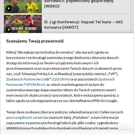
Bartlewicz: popełniliśmy głupie błędy
[WIDEO]
El. Ligi Konferencji: Hapoel Tel Awiw – GKS
Katowice [SKRÓT]
Szanujemy Twoją prywatność
Kliknij "Akceptuję i przechodzę do serwisu", aby wyrazić zgody na
korzystanie z technologii automatycznego śledzenia i zbierania danych,
TVP
dostęp do informacji na Twoim urządzeniu końcowym i ich
Abonament TVP
Regulamin TVP
przechowywanie oraz na przetwarzanie Twoich danych osobowych przez
nas, czyli Telewizję Polską S.A. w likwidacji (zwaną dalej również „TVP”),
Polityka prywatności
Sklep TVP
Zaufanych Partnerów z IAB* (1201 firm)
oraz pozostałych
Zaufanych
Partnerów TVP (93 firm)
, w celach marketingowych (w tym do
Biuro Reklamy
Moje zgody
zautomatyzowanego dopasowania reklam do Twoich zainteresowań i
mierzenia ich skuteczności) i pozostałych, które wskazujemy poniżej, a
Oferta Handlowa
Biuro reklamy
także zgody na udostępnianie przez nas identyfikatora PPID do Google.
Telegazeta ogłoszenia
Kontakt
Twoje dane osobowe zbierane podczas odwiedzania przez Ciebie naszych
Emisja w TVP
poszczególnych serwisów
zwanych dalej „Portalem”, w tym informacje
zapisywane za pomocą technologii takich jak: pliki cookie, sygnalizatory
Kanały
Rada Programowa
WWW lub innych podobnych technologii umożliwiających świadczenie
dopasowanych i bezpiecznych usług, personalizację treści oraz reklam,