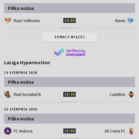
Piłka nożna
Rayo Vallecano
Alaves
19:00
ZOBACZ WIĘCEJ
LaLiga Hypermotion
14 SIERPNIA 2026
Piłka nożna
Real Sociedad B
Castellon
18:30
15 SIERPNIA 2026
Piłka nożna
FC Andorra
AD Ceuta FC
15:00