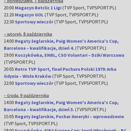
– poniedziałek, 7 października
20:00
Magazyn Betclic 1 Ligi
(TVP Sport, TVPSPORT.PL)
21:20
Magazyn GOL
(TVP Sport, TVPSPORT.PL)
22:30
Sportowy wieczór
(TVP Sport, TVPSPORT.PL)
– wtorek, 8 października
14:00
Regaty żeglarskie, Puig Women's America's Cup,
Barcelona – kwalifikacje, dzień 4.
(TVPSPORT.PL)
19:00
Koszykówka, ENBL, CSO Voluntari – Dziki Warszawa
(TVPSPORT.PL)
20:05
Retro TVP Sport, finał Pucharu Polski 1979: Arka
Gdynia – Wisła Kraków
(TVP Sport, TVPSPORT.PL)
22:00
Sportowy wieczór
(TVP Sport, TVPSPORT.PL)
– środa, 9 października
14:00
Regaty żeglarskie, Puig Women's America's Cup,
Barcelona – kwalifikacje, dzień 5.
(TVPSPORT.PL)
15:05
Regaty żeglarskie, Puchar Ameryki – wprowadzenie
(TVP Sport, TVPSPORT.PL)
18:00
Koszykówka, FIBA Europe Cup: Anwil Włocławek – BC