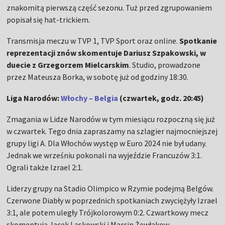
znakomitą pierwszą część sezonu. Tuż przed zgrupowaniem
popisał się hat-trickiem.
Transmisja meczu w TVP 1, TVP Sport oraz online.
Spotkanie
reprezentacji znów skomentuje Dariusz Szpakowski, w
duecie z Grzegorzem Mielcarskim
. Studio, prowadzone
przez Mateusza Borka, w sobotę już od godziny 18:30.
Liga Narodów:
Włochy – Belgia
(czwartek, godz. 20:45)
Zmagania w Lidze Narodów w tym miesiącu rozpoczną się już
w czwartek. Tego dnia zapraszamy na szlagier najmocniejszej
grupy ligi A. Dla Włochów występ w Euro 2024 nie był udany.
Jednak we wrześniu pokonali na wyjeździe Francuzów 3:1.
Ograli także Izrael 2:1.
Liderzy grupy na Stadio Olimpico w Rzymie podejmą Belgów.
Czerwone Diabły w poprzednich spotkaniach zwyciężyły Izrael
3:1, ale potem uległy Trójkolorowym 0:2. Czwartkowy mecz
skomentują Jacek Laskowski i Marcin Żewłakow.