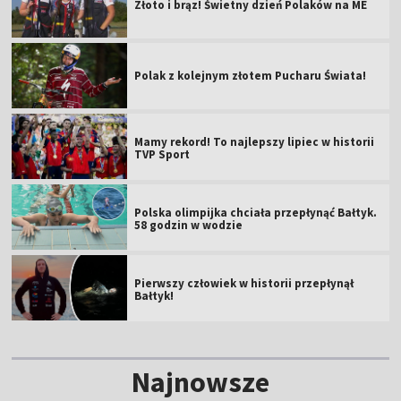
Złoto i brąz! Świetny dzień Polaków na ME
Polak z kolejnym złotem Pucharu Świata!
Mamy rekord! To najlepszy lipiec w historii
TVP Sport
Polska olimpijka chciała przepłynąć Bałtyk.
58 godzin w wodzie
Pierwszy człowiek w historii przepłynął
Bałtyk!
Najnowsze