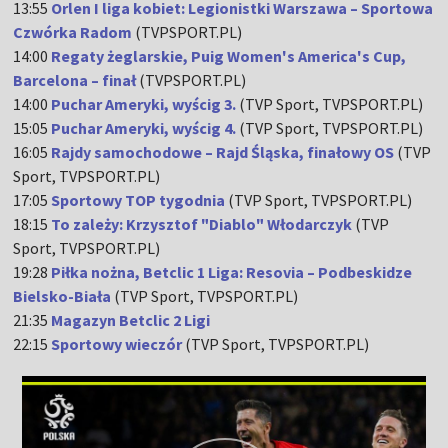
13:55
Orlen I liga kobiet: Legionistki Warszawa – Sportowa
Czwórka Radom
(TVPSPORT.PL)
14:00
Regaty żeglarskie, Puig Women's America's Cup,
Barcelona – finał
(TVPSPORT.PL)
14:00
Puchar Ameryki, wyścig 3.
(TVP Sport, TVPSPORT.PL)
15:05
Puchar Ameryki, wyścig 4.
(TVP Sport, TVPSPORT.PL)
16:05
Rajdy samochodowe – Rajd Śląska, finałowy OS
(TVP
Sport, TVPSPORT.PL)
17:05
Sportowy TOP tygodnia
(TVP Sport, TVPSPORT.PL)
18:15
To zależy: Krzysztof "Diablo" Włodarczyk
(TVP
Sport, TVPSPORT.PL)
19:28
Piłka nożna, Betclic 1 Liga: Resovia – Podbeskidze
Bielsko-Biała
(TVP Sport, TVPSPORT.PL)
21:35
Magazyn Betclic 2 Ligi
22:15
Sportowy wieczór
(TVP Sport, TVPSPORT.PL)