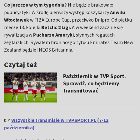
Co jeszcze w tym tygodniu?
Nie będzie brakowało
publicystyki. W środę pierwszy występ koszykarzy
Anwilu
Włocławek
w FIBA Europe Cup, przeciwko Dnipro. Od piątku
mecze 13. kolejki
Betclic 2 Ligi.
A w weekend zacznie się
rywalizacja w
Pucharze Ameryki
, słynnych regatach
żeglarskich. Rywalem broniącego tytułu Emirates Team New
Zealand będzie INEOS Britannia.
Czytaj też
Październik w TVP Sport.
Sprawdź, co będziemy
transmitować
👉
Wszystkie transmisje w TVPSPORT.PL (7-13
października)