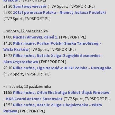
Kraków
(TVPSPORT.PL)
21:30
Sportowy wieczór
(TVP Sport, TVPSPORT.PL)
22:00
10 lat po meczu Polska – Niemcy: Łukasz Podolski
(TVP Sport, TVPSPORT.PL)
– sobota, 12 października
14:00
Puchar Ameryki, dzień 1.
(TVPSPORT.PL)
14:10
Piłka nożna, Puchar Polski: Siarka Tarnobrzeg –
Wisła Kraków
(TVP Sport, TVPSPORT.PL)
16:23
Piłka nożna, Betclic 2 Liga: Zagłębie Sosnowiec –
Skra Częstochowa
(TVPSPORT.PL)
20:10
Piłka nożna, Liga Narodów UEFA: Polska – Portugalia
(TVP Sport, TVPSPORT.PL)
– niedziela, 13 października
11:55
Piłka nożna, Orlen Ekstraliga kobiet: Śląsk Wrocław
– KKS Czarni Antrans Sosnowiec
(TVP Sport, TVPSPORT.PL)
13:53
Piłka nożna, Betclic 2 Liga: Chojniczanka – Wisła
Puławy
(TVPSPORT.PL)