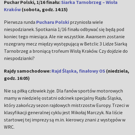
Puchar Polski, 1/16 finału:
Siarka Tarnobrzeg – Wisła
Kraków
(sobota, godz. 14:15)
Pierwsza runda
Pucharu Polski
przyniosła wiele
niespodzianek. Spotkania 1/16 finału odbywać się będą pod
koniec tego miesiąca. Ale nie wszystkie. Awansem zostanie
rozegrany mecz między występującą w Betclic 3 Lidze Siarką
Tarnobrzeg a broniącą trofeum Wisłą Kraków. Czy dojdzie do
niespodzianki?
Rajdy samochodowe:
Rajd Śląska, finałowy OS
(niedziela,
godz. 16:05)
Nie są piłką człowiek żyje. Dla fanów sportów motorowych
mamy w niedzielę ostatni odcinek specjalny Rajdu Śląska,
który zakończy sezon rajdowych mistrzostw Europy. Trzeci w
klasyfikacji generalnej cyklu jest Mikołaj Marczyk. Na liście
startowej tej imprezy są m.in. kierowcy znani z występów w
WRC.