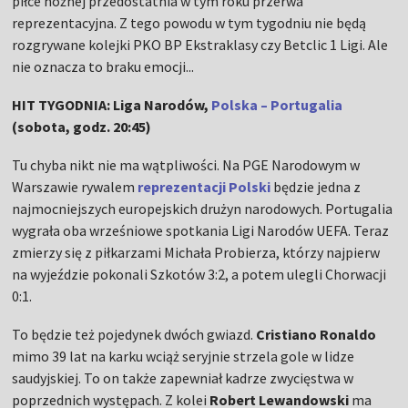
piłce nożnej przedostatnia w tym roku przerwa
reprezentacyjna. Z tego powodu w tym tygodniu nie będą
rozgrywane kolejki PKO BP Ekstraklasy czy Betclic 1 Ligi. Ale
nie oznacza to braku emocji...
HIT TYGODNIA: Liga Narodów,
Polska – Portugalia
(sobota, godz. 20:45)
Tu chyba nikt nie ma wątpliwości. Na PGE Narodowym w
Warszawie rywalem
reprezentacji Polski
będzie jedna z
najmocniejszych europejskich drużyn narodowych. Portugalia
wygrała oba wrześniowe spotkania Ligi Narodów UEFA. Teraz
zmierzy się z piłkarzami Michała Probierza, którzy najpierw
na wyjeździe pokonali Szkotów 3:2, a potem ulegli Chorwacji
0:1.
To będzie też pojedynek dwóch gwiazd.
Cristiano Ronaldo
mimo 39 lat na karku wciąż seryjnie strzela gole w lidze
saudyjskiej. To on także zapewniał kadrze zwycięstwa w
poprzednich występach. Z kolei
Robert Lewandowski
ma