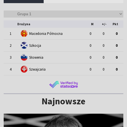
Drużyna
M
+/-
Pkt
1
Macedonia Północna
0
0
0
2
Szkocja
0
0
0
3
Słowenia
0
0
0
4
Szwajcaria
0
0
0
Najnowsze