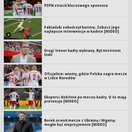
PZPN stracił kluczowego sponsora
Fabiański zakończył karierę. Zobacz jego
najlepsze interwencje w kadrze [WIDEO]
Drugi trener kadry wybrany. Był mistrzem
Indii
Oficjalnie: wiemy, gdzie Polska zagra mecze
w Lidze Narodów
Eksperci dobitnie po meczu kadry. O to mają
pretensje [WIDEO]
Borek ocenił mecze z Ukrainą i Nigerią:
mogło być nieprzyjemnie [WIDEO]