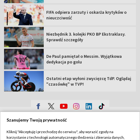
FIFA odpiera zarzuty i oskarża krytyków o
nieuczciwość
Niezbędnik 3. kolejki PKO BP Ekstraklasy.
Sprawdź szczegóły
De Paul pamiętał o Messim. Wyjątkowa
dedykacja po golu
Ostatni etap wyłoni zwycięzcę TdP. Oglądaj
"czasówkę" w TVP!
TVP
Szanujemy Twoją prywatność
Abonament TVP
Regulamin TVP
Kliknij "Akceptuję i przechodzę do serwisu", aby wyrazić zgody na
Polityka prywatności
Sklep TVP
korzystanie z technologii automatycznego śledzenia i zbierania danych,