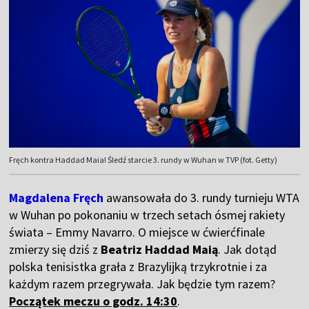
Fręch kontra Haddad Maia! Śledź starcie 3. rundy w Wuhan w TVP (fot. Getty)
Magdalena Fręch
awansowała do 3. rundy turnieju WTA
w Wuhan po pokonaniu w trzech setach ósmej rakiety
świata – Emmy Navarro. O miejsce w ćwierćfinale
zmierzy się dziś z
Beatriz Haddad Maią
.
Jak dotąd
polska tenisistka grała z Brazylijką trzykrotnie i za
każdym razem przegrywała. Jak będzie tym razem?
Początek meczu o godz. 14:30
.