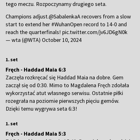
tego meczu. Rozpoczynamy drugiego seta.
Champions adjust.
@SabalenkaA
recovers from a slow
start to extend her
#WuhanOpen
record to 14-0 and
reach the quarterfinals!
pic.twitter.com/jv6JD6gN0k
— wta (@WTA)
October 10, 2024
1. set
Fręch - Haddad Maia 6:3
Zaczęła rozkręcać się Haddad Maia na dobre. Gem
zaczął się od 0:30. Mimo to Magdalena Fręch zdołała
wykorzystać atut własnego serwisu. Ostatnie piłki
rozegrała na poziomie pierwszych pięciu gemów.
Dzięki temu wygrywa seta 6:3!
1. set
Fręch - Haddad Maia 5:3