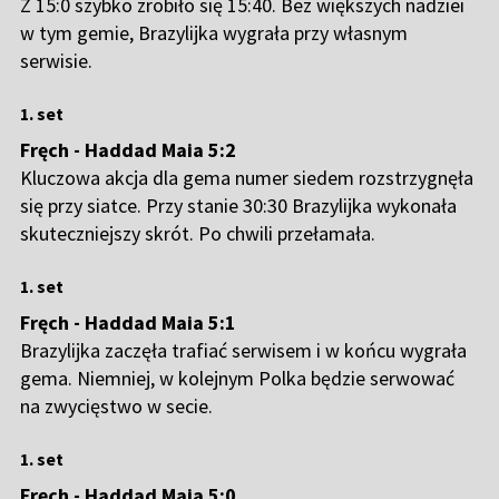
Z 15:0 szybko zrobiło się 15:40. Bez większych nadziei
w tym gemie, Brazylijka wygrała przy własnym
serwisie.
1. set
Fręch - Haddad Maia 5:2
Kluczowa akcja dla gema numer siedem rozstrzygnęła
się przy siatce. Przy stanie 30:30 Brazylijka wykonała
skuteczniejszy skrót. Po chwili przełamała.
1. set
Fręch - Haddad Maia 5:1
Brazylijka zaczęła trafiać serwisem i w końcu wygrała
gema. Niemniej, w kolejnym Polka będzie serwować
na zwycięstwo w secie.
1. set
Fręch - Haddad Maia 5:0