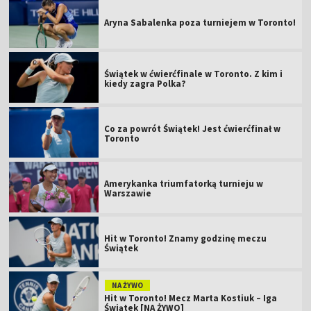
Aryna Sabalenka poza turniejem w Toronto!
Świątek w ćwierćfinale w Toronto. Z kim i
kiedy zagra Polka?
Co za powrót Świątek! Jest ćwierćfinał w
Toronto
Amerykanka triumfatorką turnieju w
Warszawie
Hit w Toronto! Znamy godzinę meczu
Świątek
NA ŻYWO
Hit w Toronto! Mecz Marta Kostiuk – Iga
Świątek [NA ŻYWO]