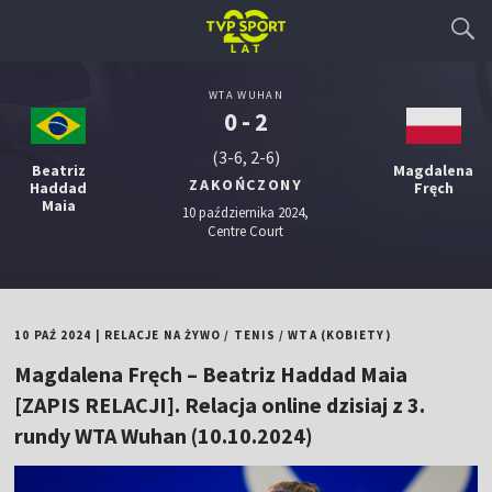
WTA WUHAN
0 - 2
(3-6, 2-6)
Beatriz
Magdalena
ZAKOŃCZONY
Haddad
Fręch
Maia
10 października 2024,
Centre Court
10 PAŹ 2024
|
RELACJE NA ŻYWO
/
TENIS
/
WTA (KOBIETY)
Magdalena Fręch – Beatriz Haddad Maia
[ZAPIS RELACJI]. Relacja online dzisiaj z 3.
rundy WTA Wuhan (10.10.2024)