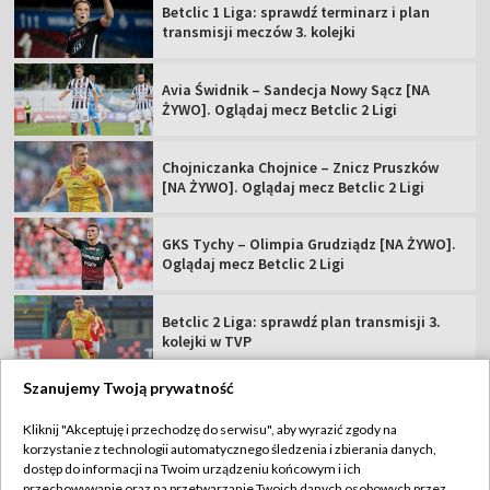
Betclic 1 Liga: sprawdź terminarz i plan
transmisji meczów 3. kolejki
Avia Świdnik – Sandecja Nowy Sącz [NA
ŻYWO]. Oglądaj mecz Betclic 2 Ligi
Chojniczanka Chojnice – Znicz Pruszków
[NA ŻYWO]. Oglądaj mecz Betclic 2 Ligi
GKS Tychy – Olimpia Grudziądz [NA ŻYWO].
Oglądaj mecz Betclic 2 Ligi
Betclic 2 Liga: sprawdź plan transmisji 3.
kolejki w TVP
Szanujemy Twoją prywatność
Kliknij "Akceptuję i przechodzę do serwisu", aby wyrazić zgody na
korzystanie z technologii automatycznego śledzenia i zbierania danych,
TVP
dostęp do informacji na Twoim urządzeniu końcowym i ich
przechowywanie oraz na przetwarzanie Twoich danych osobowych przez