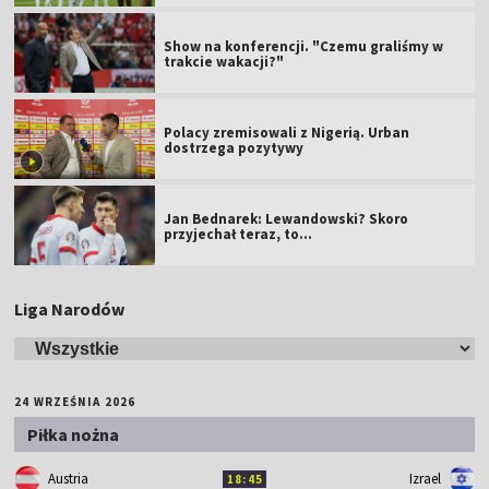
Show na konferencji. "Czemu graliśmy w
trakcie wakacji?"
Polacy zremisowali z Nigerią. Urban
dostrzega pozytywy
Jan Bednarek: Lewandowski? Skoro
przyjechał teraz, to…
Liga Narodów
24 WRZEŚNIA 2026
Piłka nożna
Austria
Izrael
18:45