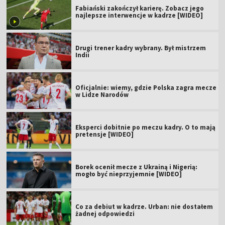
Fabiański zakończył karierę. Zobacz jego
najlepsze interwencje w kadrze [WIDEO]
Drugi trener kadry wybrany. Był mistrzem
Indii
Oficjalnie: wiemy, gdzie Polska zagra mecze
w Lidze Narodów
Eksperci dobitnie po meczu kadry. O to mają
pretensje [WIDEO]
Borek ocenił mecze z Ukrainą i Nigerią:
mogło być nieprzyjemnie [WIDEO]
Co za debiut w kadrze. Urban: nie dostałem
żadnej odpowiedzi