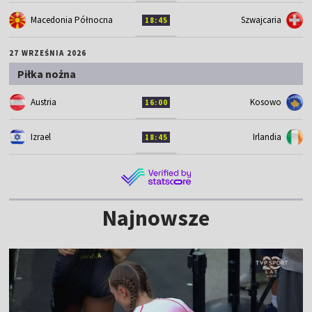
Macedonia Północna
Szwajcaria
18:45
27 WRZEŚNIA 2026
Piłka nożna
Austria
Kosowo
16:00
Izrael
Irlandia
18:45
Najnowsze