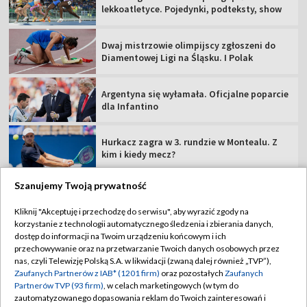
lekkoatletyce. Pojedynki, podteksty, show
Dwaj mistrzowie olimpijscy zgłoszeni do
Diamentowej Ligi na Śląsku. I Polak
Argentyna się wyłamała. Oficjalne poparcie
dla Infantino
Hurkacz zagra w 3. rundzie w Montealu. Z
kim i kiedy mecz?
Szanujemy Twoją prywatność
Kliknij "Akceptuję i przechodzę do serwisu", aby wyrazić zgody na
korzystanie z technologii automatycznego śledzenia i zbierania danych,
TVP
dostęp do informacji na Twoim urządzeniu końcowym i ich
Abonament TVP
Regulamin TVP
przechowywanie oraz na przetwarzanie Twoich danych osobowych przez
nas, czyli Telewizję Polską S.A. w likwidacji (zwaną dalej również „TVP”),
Polityka prywatności
Sklep TVP
Zaufanych Partnerów z IAB* (1201 firm)
oraz pozostałych
Zaufanych
Partnerów TVP (93 firm)
, w celach marketingowych (w tym do
Biuro Reklamy
Moje zgody
zautomatyzowanego dopasowania reklam do Twoich zainteresowań i