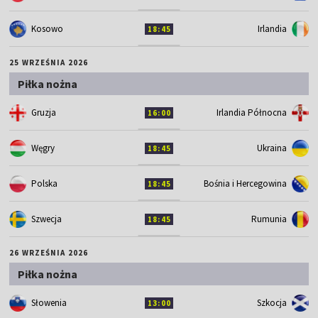
Kosowo
Irlandia
18:45
25 WRZEŚNIA 2026
Piłka nożna
Gruzja
Irlandia Północna
16:00
Węgry
Ukraina
18:45
Polska
Bośnia i Hercegowina
18:45
Szwecja
Rumunia
18:45
26 WRZEŚNIA 2026
Piłka nożna
Słowenia
Szkocja
13:00