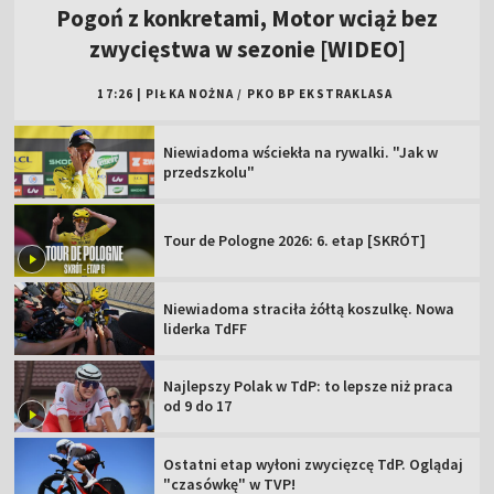
Pogoń z konkretami, Motor wciąż bez
zwycięstwa w sezonie [WIDEO]
17:26
|
PIŁKA NOŻNA
/
PKO BP EKSTRAKLASA
Niewiadoma wściekła na rywalki. "Jak w
przedszkolu"
Tour de Pologne 2026: 6. etap [SKRÓT]
Niewiadoma straciła żółtą koszulkę. Nowa
liderka TdFF
Najlepszy Polak w TdP: to lepsze niż praca
od 9 do 17
Ostatni etap wyłoni zwycięzcę TdP. Oglądaj
"czasówkę" w TVP!