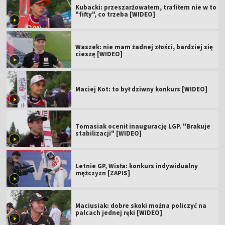
Kubacki: przeszarżowałem, trafiłem nie w to
"fifty", co trzeba [WIDEO]
Waszek: nie mam żadnej złości, bardziej się
cieszę [WIDEO]
Maciej Kot: to był dziwny konkurs [WIDEO]
Tomasiak ocenił inaugurację LGP. "Brakuje
stabilizacji" [WIDEO]
Letnie GP, Wisła: konkurs indywidualny
mężczyzn [ZAPIS]
Maciusiak: dobre skoki można policzyć na
palcach jednej ręki [WIDEO]