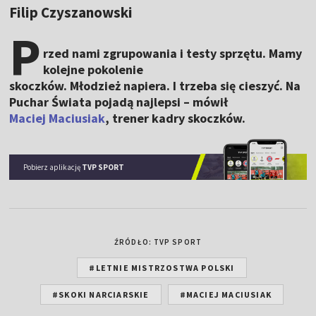
Filip Czyszanowski
P
rzed nami zgrupowania i testy sprzętu. Mamy
kolejne pokolenie
skoczków. Młodzież napiera. I trzeba się cieszyć. Na
Puchar Świata pojadą najlepsi – mówił
Maciej Maciusiak
, trener kadry skoczków.
Pobierz aplikację
TVP SPORT
ŹRÓDŁO: TVP SPORT
#LETNIE MISTRZOSTWA POLSKI
#SKOKI NARCIARSKIE
#MACIEJ MACIUSIAK