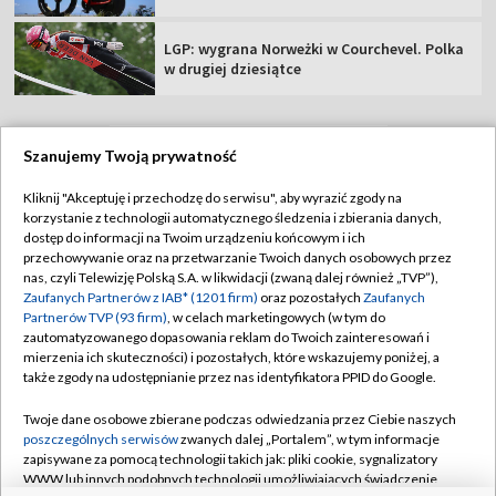
LGP: wygrana Norweżki w Courchevel. Polka
w drugiej dziesiątce
Szanujemy Twoją prywatność
TVP
Kliknij "Akceptuję i przechodzę do serwisu", aby wyrazić zgody na
korzystanie z technologii automatycznego śledzenia i zbierania danych,
Abonament TVP
Regulamin TVP
dostęp do informacji na Twoim urządzeniu końcowym i ich
Polityka prywatności
Sklep TVP
przechowywanie oraz na przetwarzanie Twoich danych osobowych przez
nas, czyli Telewizję Polską S.A. w likwidacji (zwaną dalej również „TVP”),
Biuro Reklamy
Moje zgody
Zaufanych Partnerów z IAB* (1201 firm)
oraz pozostałych
Zaufanych
Partnerów TVP (93 firm)
, w celach marketingowych (w tym do
Oferta Handlowa
Biuro reklamy
zautomatyzowanego dopasowania reklam do Twoich zainteresowań i
mierzenia ich skuteczności) i pozostałych, które wskazujemy poniżej, a
Telegazeta ogłoszenia
Kontakt
także zgody na udostępnianie przez nas identyfikatora PPID do Google.
Emisja w TVP
Twoje dane osobowe zbierane podczas odwiedzania przez Ciebie naszych
Kanały
Rada Programowa
poszczególnych serwisów
zwanych dalej „Portalem”, w tym informacje
zapisywane za pomocą technologii takich jak: pliki cookie, sygnalizatory
Ogłoszenia przetargowe
WWW lub innych podobnych technologii umożliwiających świadczenie
©2026 Telewizja Polska Spółka Akcyjna w likwidacji