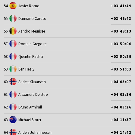
54
Javier Romo
+03:41:49
55
Damiano Caruso
+03:46:43
56
Xandro Meurisse
+03:49:13
57
Romain Gregoire
+03:50:00
58
Quentin Pacher
+03:50:29
59
Ben Healy
+03:51:03
60
Anders Skaarseth
+04:03:07
61
Alexandre Delettre
+04:03:16
62
Bruno Armirail
+04:03:26
63
Michael Storer
+04:11:37
64
Anders Johannessen
+04:14:42