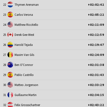
22
Thymen Arensman
+02:02:42
23
Carlos Verona
+02:05:22
24
Matthew Riccitello
+02:11:09
25
Derek Gee-West
+02:12:59
26
Harold Tejada
+02:19:47
27
Maxim Van Gils
+02:24:09
28
Ben O'Connor
+02:31:38
29
Pablo Castrillo
+02:31:43
30
Matteo Jorgenson
+02:33:29
31
Guillaume Martin
+02:34:15
32
Felix Grossschartner
+02:43:22