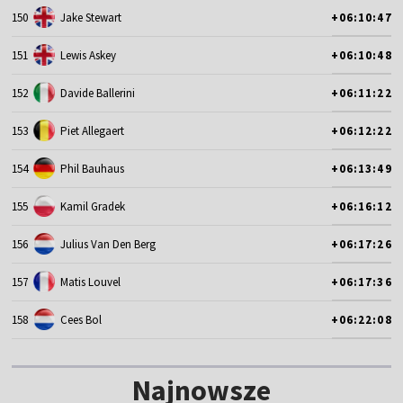
150
Jake Stewart
+06:10:47
151
Lewis Askey
+06:10:48
152
Davide Ballerini
+06:11:22
153
Piet Allegaert
+06:12:22
154
Phil Bauhaus
+06:13:49
155
Kamil Gradek
+06:16:12
156
Julius Van Den Berg
+06:17:26
157
Matis Louvel
+06:17:36
158
Cees Bol
+06:22:08
Najnowsze