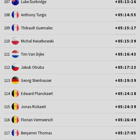
107
Luke Durbridge
+05:13:26
108
Anthony Turgis
+05:14:55
109
Thibault Guernalec
+05:15:27
110
Michal Kwiatkowski
+05:15:39
111
Tim Van Dijke
+05:16:43
112
Jakub Otruba
+05:17:23
113
Georg Steinhauser
+05:19:39
114
Edward Planckaert
+05:24:18
115
Jonas Rickaert
+05:24:39
116
Florian Vermeersch
+05:26:49
117
Benjamin Thomas
+05:27:05