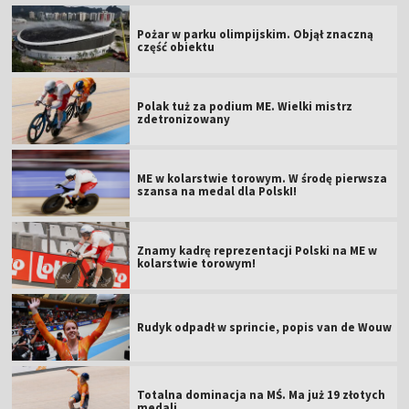
Pożar w parku olimpijskim. Objął znaczną
część obiektu
Polak tuż za podium ME. Wielki mistrz
zdetronizowany
ME w kolarstwie torowym. W środę pierwsza
szansa na medal dla PolskI!
Znamy kadrę reprezentacji Polski na ME w
kolarstwie torowym!
Rudyk odpadł w sprincie, popis van de Wouw
Totalna dominacja na MŚ. Ma już 19 złotych
medali