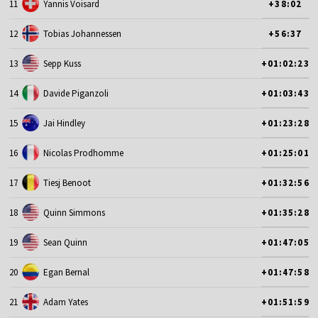
11
Yannis Voisard
+38:02
12
Tobias Johannessen
+56:37
13
Sepp Kuss
+01:02:23
14
Davide Piganzoli
+01:03:43
15
Jai Hindley
+01:23:28
16
Nicolas Prodhomme
+01:25:01
17
Tiesj Benoot
+01:32:56
18
Quinn Simmons
+01:35:28
19
Sean Quinn
+01:47:05
20
Egan Bernal
+01:47:58
21
Adam Yates
+01:51:59