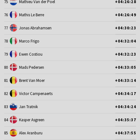
75
Mathieu Van der Poel
+04:26:28
76
Mathis Le Berre
+04:26:49
77
Jonas Abrahamsen
+04:30:23
78
Marco Frigo
+04:32:04
79
Ewen Costiou
+04:32:23
80
Mads Pedersen
+04:33:05
81
Brent Van Moer
+04:33:14
82
Victor Campenaerts
+04:34:17
83
Jan Tratnik
+04:34:24
84
Kasper Asgreen
+04:35:37
85
Alex Aranburu
+04:37:55