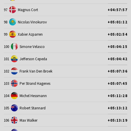
97
Magnus Cort
+04:57:57
98
Nicolas Vinokurov
+05:01:12
99
Xabier Azparren
+05:02:54
100
Simone Velasco
+05:04:15
101
Jefferson Cepeda
+05:04:42
102
Frank Van Den Broek
+05:07:36
103
Per Strand Hagenes
+05:07:45
104
Michel Hessmann
+05:11:28
105
Robert Stannard
+05:13:12
106
Max Walker
+05:13:19