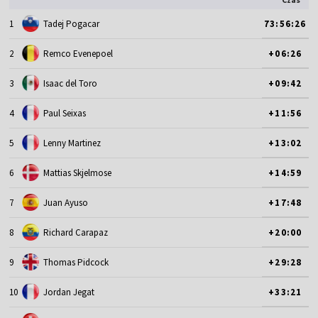
1
Tadej Pogacar
73:56:26
2
Remco Evenepoel
+06:26
3
Isaac del Toro
+09:42
4
Paul Seixas
+11:56
5
Lenny Martinez
+13:02
6
Mattias Skjelmose
+14:59
7
Juan Ayuso
+17:48
8
Richard Carapaz
+20:00
9
Thomas Pidcock
+29:28
10
Jordan Jegat
+33:21