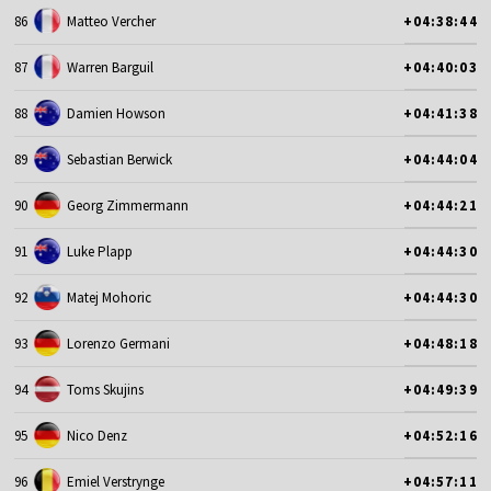
86
Matteo Vercher
+04:38:44
87
Warren Barguil
+04:40:03
88
Damien Howson
+04:41:38
89
Sebastian Berwick
+04:44:04
90
Georg Zimmermann
+04:44:21
91
Luke Plapp
+04:44:30
92
Matej Mohoric
+04:44:30
93
Lorenzo Germani
+04:48:18
94
Toms Skujins
+04:49:39
95
Nico Denz
+04:52:16
96
Emiel Verstrynge
+04:57:11