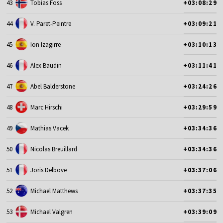
43
Tobias Foss
+03:08:29
44
V. Paret-Peintre
+03:09:21
45
Ion Izagirre
+03:10:13
46
Alex Baudin
+03:11:41
47
Abel Balderstone
+03:24:26
48
Marc Hirschi
+03:29:59
49
Mathias Vacek
+03:34:36
50
Nicolas Breuillard
+03:34:36
51
Joris Delbove
+03:37:06
52
Michael Matthews
+03:37:35
53
Michael Valgren
+03:39:09