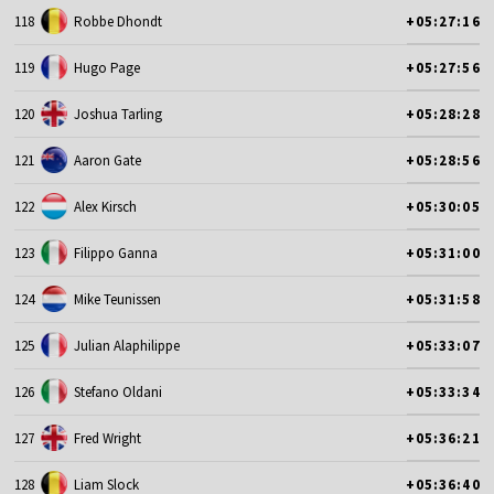
118
Robbe Dhondt
+05:27:16
119
Hugo Page
+05:27:56
120
Joshua Tarling
+05:28:28
121
Aaron Gate
+05:28:56
122
Alex Kirsch
+05:30:05
123
Filippo Ganna
+05:31:00
124
Mike Teunissen
+05:31:58
125
Julian Alaphilippe
+05:33:07
126
Stefano Oldani
+05:33:34
127
Fred Wright
+05:36:21
128
Liam Slock
+05:36:40