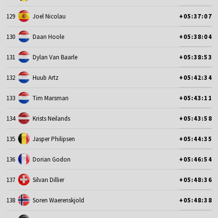
129
Joel Nicolau
+05:37:07
130
Daan Hoole
+05:38:04
131
Dylan Van Baarle
+05:38:53
132
Huub Artz
+05:42:34
133
Tim Marsman
+05:43:11
134
Krists Neilands
+05:43:58
135
Jasper Philipsen
+05:44:35
136
Dorian Godon
+05:46:54
137
Silvan Dillier
+05:48:36
138
Soren Waerenskjold
+05:48:38