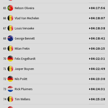
65
Nelson Oliveira
+04:17:56
66
Vlad Van Mechelen
+04:18:07
67
Louis Vervaeke
+04:18:38
68
George Bennett
+04:18:42
69
Milan Fretin
+04:20:25
70
Felix Engelhardt
+04:22:31
71
Jasper Stuyven
+04:22:49
72
Nils Politt
+04:23:30
73
Rick Pluimers
+04:24:31
74
Tim Wellens
+04:25:28