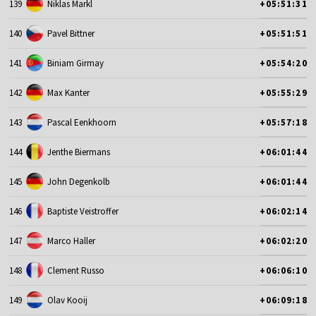
139
Niklas Markl
+05:51:31
140
Pavel Bittner
+05:51:51
141
Biniam Girmay
+05:54:20
142
Max Kanter
+05:55:29
143
Pascal Eenkhoorn
+05:57:18
144
Jenthe Biermans
+06:01:44
145
John Degenkolb
+06:01:44
146
Baptiste Veistroffer
+06:02:14
147
Marco Haller
+06:02:20
148
Clement Russo
+06:06:10
149
Olav Kooij
+06:09:18