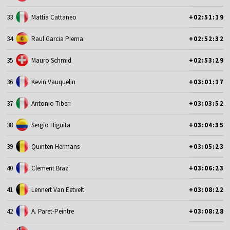
33
Mattia Cattaneo
+02:51:19
34
Raul Garcia Pierna
+02:52:32
35
Mauro Schmid
+02:53:29
36
Kevin Vauquelin
+03:01:17
37
Antonio Tiberi
+03:03:52
38
Sergio Higuita
+03:04:35
39
Quinten Hermans
+03:05:23
40
Clement Braz
+03:06:23
41
Lennert Van Eetvelt
+03:08:22
42
A. Paret-Peintre
+03:08:28