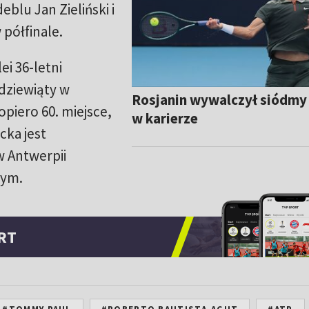
blu Jan Zieliński i
półfinale.
ei 36-letni
 dziewiąty w
Rosjanin wywalczył siódmy 
piero 60. miejsce,
w karierze
cka jest
w Antwerpii
tym.
RT