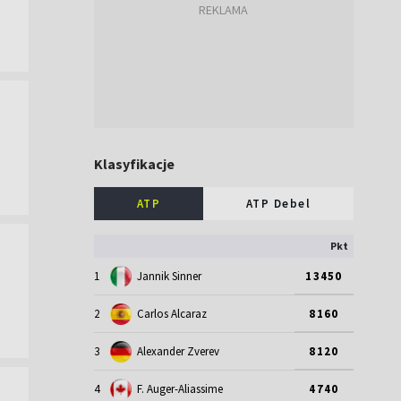
Klasyfikacje
ATP
ATP Debel
Pkt
1
Jannik Sinner
13450
2
Carlos Alcaraz
8160
3
Alexander Zverev
8120
4
F. Auger-Aliassime
4740