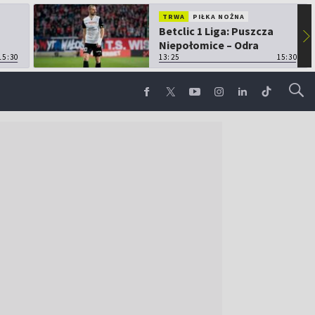
TRWA
PIŁKA NOŻNA
Betclic 1 Liga: Puszcza
▶
Niepołomice – Odra
15:30
Opole
13:25
15:30