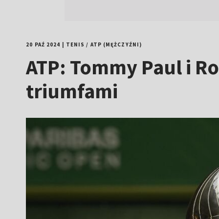
20 PAŹ 2024
|
TENIS
/
ATP (MĘŻCZYŹNI)
ATP: Tommy Paul i Ro
triumfami