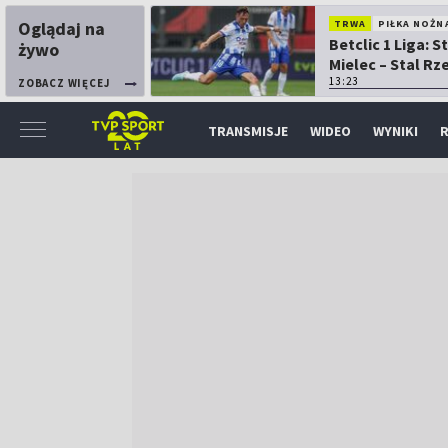
Oglądaj na
TRWA
PIŁKA NOŻN
Betclic 1 Liga: S
żywo
Mielec – Stal R
13:23
ZOBACZ WIĘCEJ
TRANSMISJE
WIDEO
WYNIKI
R