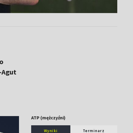
o
a-Agut
ATP (mężczyźni)
Wyniki
Terminarz