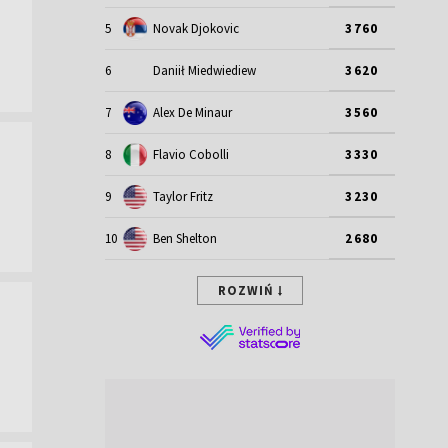
5
Novak Djokovic
3760
6
Daniił Miedwiediew
3620
7
Alex De Minaur
3560
8
Flavio Cobolli
3330
9
Taylor Fritz
3230
10
Ben Shelton
2680
ROZWIŃ