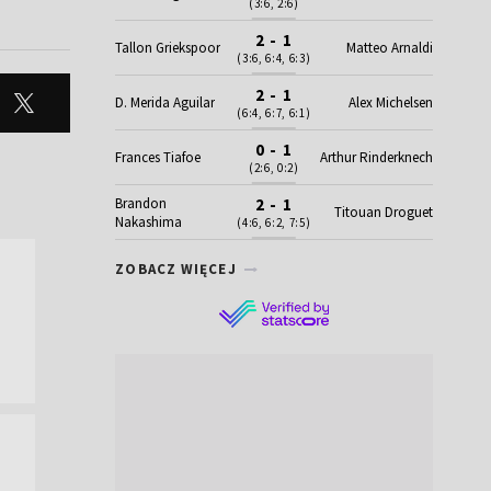
(3:6, 2:6)
2 - 1
Tallon Griekspoor
Matteo Arnaldi
(3:6, 6:4, 6:3)
2 - 1
D. Merida Aguilar
Alex Michelsen
(6:4, 6:7, 6:1)
0 - 1
Frances Tiafoe
Arthur Rinderknech
(2:6, 0:2)
Brandon
2 - 1
Titouan Droguet
Nakashima
(4:6, 6:2, 7:5)
ZOBACZ WIĘCEJ