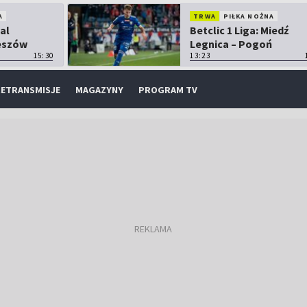
A
TRWA
PIŁKA NOŻNA
tal
Betclic 1 Liga: Miedź
zeszów
Legnica – Pogoń
15:30
Grodzisk Mazowiecki
13:23
ETRANSMISJE
MAGAZYNY
PROGRAM TV