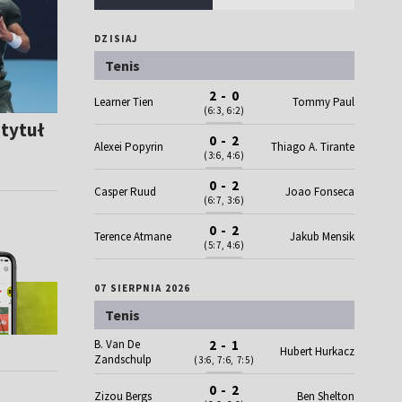
DZISIAJ
Tenis
2 - 0
Learner Tien
Tommy Paul
(6:3, 6:2)
tytuł
0 - 2
Alexei Popyrin
Thiago A. Tirante
(3:6, 4:6)
0 - 2
Casper Ruud
Joao Fonseca
(6:7, 3:6)
0 - 2
Terence Atmane
Jakub Mensik
(5:7, 4:6)
07 SIERPNIA 2026
Tenis
B. Van De
2 - 1
Hubert Hurkacz
Zandschulp
(3:6, 7:6, 7:5)
0 - 2
Zizou Bergs
Ben Shelton