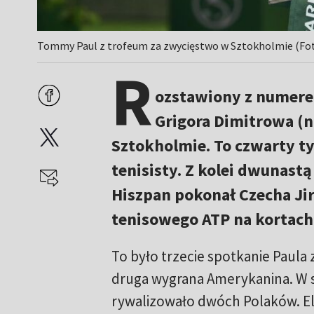
Tommy Paul z trofeum za zwycięstwo w Sztokholmie (Fot
R
ozstawiony z numer
Grigora Dimitrowa (nr
Sztokholmie. To czwarty t
tenisisty. Z kolei dwunast
Hiszpan pokonał Czecha Jiri
tenisowego ATP na kortach
To było trzecie spotkanie Paula
druga wygrana Amerykanina. W s
rywalizowało dwóch Polaków. Elim