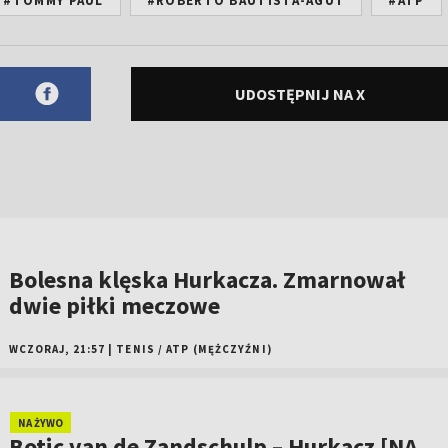
#TOMMY PAUL
#ROBERTO BAUTISTA-AGUT
#ATP
UDOSTĘPNIJ NA X
Bolesna klęska Hurkacza. Zmarnował
dwie piłki meczowe
WCZORAJ, 21:57
|
TENIS
/
ATP (MĘŻCZYŹNI)
NA ŻYWO
Botic van de Zandschulp – Hurkacz [NA