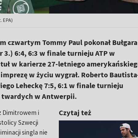
. EPA)
em czwartym Tommy Paul pokonał Bułgara
 3.) 6:4, 6:3 w finale turnieju ATP w
ytuł w karierze 27-letniego amerykańskieg
ą imprezę w życiu wygrał. Roberto Bautist
ego Leheckę 7:5, 6:1 w finale turnieju
 twardych w Antwerpii.
Czytaj też
 z Dimitrowem i
tolicy Szwecji
inacji singla nie