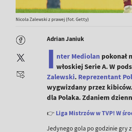
Nicola Zalewski z prawej (fot. Getty)
Adrian Janiuk
I
nter Mediolan
pokonał n
włoskiej Serie A. W po
Zalewski
.
Reprezentant Pol
wygwizdany przez kibiców. 
dla Polaka. Zdaniem dzienn
👉
Liga Mistrzów w TVP! W środ
Jedynego gola po godzinie gry 