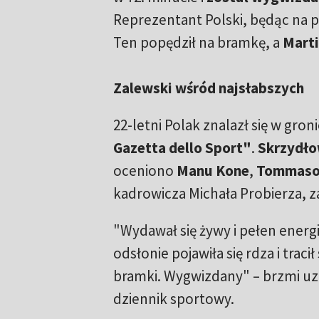
Reprezentant Polski, będąc na po
Ten popędził na bramkę, a
Mart
Zalewski wśród najsłabszych
22-letni Polak znalazł się w groni
Gazetta dello Sport"
.
Skrzydł
oceniono
Manu Kone
,
Tommaso 
kadrowicza Michała Probierza, za
"Wydawał się żywy i pełen energi
odsłonie pojawiła się rdza i trac
bramki. Wygwizdany" – brzmi u
dziennik sportowy.