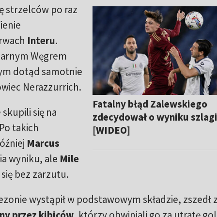
tę strzelców po raz
fienie
arwach
Interu
.
endarnym Węgrem
ym dotąd samotnie
owiec Nerazzurrich.
Fatalny błąd Zalewskiego
skupili się na
zdecydował o wyniku szlagi
Po takich
[WIDEO]
później
Marcus
ia wyniku, ale
Mile
się bez zarzutu.
 sezonie wystąpił w podstawowym składzie, zszedł 
ny przez kibiców
, którzy obwiniali go za utratę gol