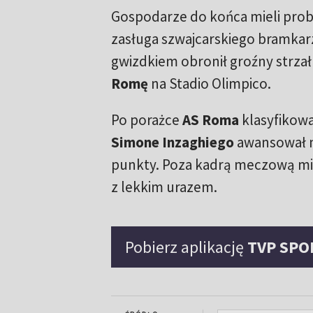
Gospodarze do końca mieli pro
zasługa szwajcarskiego bramka
gwizdkiem obronił groźny strza
Romę
na Stadio Olimpico.
Po porażce
AS Roma
klasyfikowa
Simone Inzaghiego
awansował na
punkty. Poza kadrą meczową mis
z lekkim urazem.
Pobierz aplikację
TVP SPO