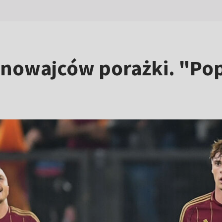
inowajców porażki. "Pop