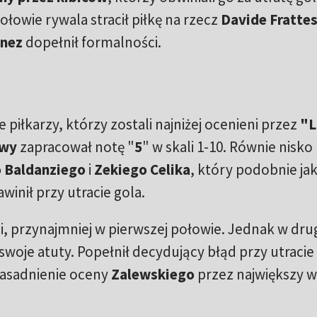
łowie rywala stracił piłkę na rzecz
Davide Fratte
inez
dopełnił formalności.
e piłkarzy, którzy zostali najniżej ocenieni przez
"L
owy
zapracował notę "
5
" w skali 1-10. Równie nisko
Baldanziego
i
Zekiego Celika
, który podobnie ja
winił przy utracie gola.
i, przynajmniej w pierwszej połowie. Jednak w drug
ił swoje atuty. Popełnił decydujący błąd przy utracie
zasadnienie oceny
Zalewskiego
przez największy w