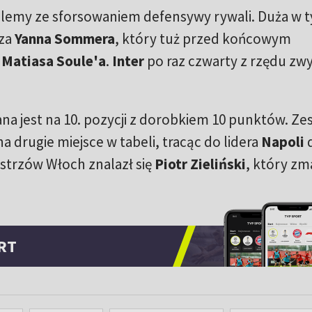
blemy ze sforsowaniem defensywy rywali. Duża w 
rza
Yanna Sommera
, który tuż przed końcowym
ł
Matiasa Soule'a
.
Inter
po raz czwarty z rzędu zwy
na jest na 10. pozycji z dorobkiem 10 punktów. Ze
 drugie miejsce w tabeli, tracąc do lidera
Napoli
trzów Włoch znalazł się
Piotr Zieliński
, który zm
RT