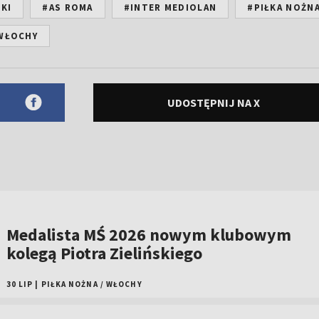
KI
#AS ROMA
#INTER MEDIOLAN
#PIŁKA NOŻN
WŁOCHY
UDOSTĘPNIJ NA X
Medalista MŚ 2026 nowym klubowym
kolegą Piotra Zielińskiego
30 LIP
|
PIŁKA NOŻNA
/
WŁOCHY