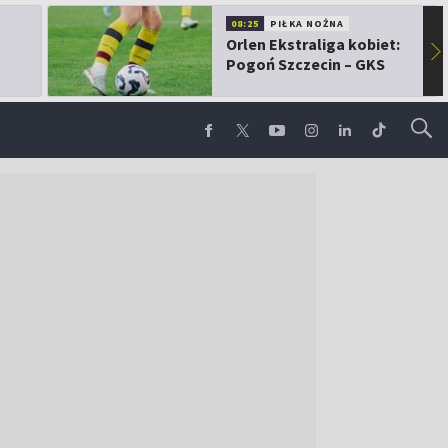
08:25
PIŁKA NOŻNA
Orlen Ekstraliga kobiet:
▶
Pogoń Szczecin – GKS
Górnik Łęczna