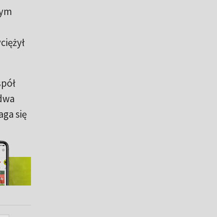
tym
ciężył
spół
dwa
aga się