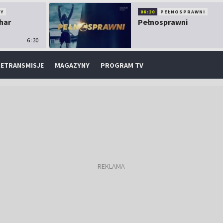
Y
06:20
PEŁNOSPRAWNI
har
Pełnosprawni
6:30
ETRANSMISJE
MAGAZYNY
PROGRAM TV