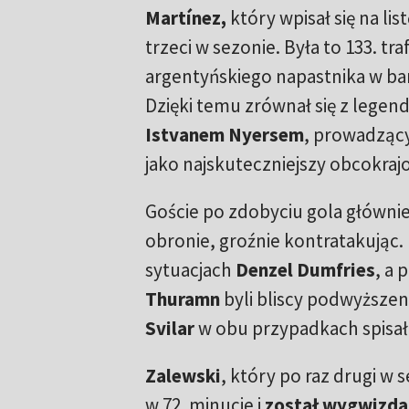
Martínez,
który wpisał się na lis
trzeci w sezonie. Była to 133. tra
argentyńskiego napastnika w b
Dzięki temu zrównał się z leg
Istvanem Nyersem
, prowadząc
jako najskuteczniejszy obcokraj
Goście po zdobyciu gola głównie 
obronie, groźnie kontratakując. 
sytuacjach
Denzel Dumfries
, a 
Thuramn
byli bliscy podwyższen
Svilar
w obu przypadkach spisał 
Zalewski
, który po raz drugi w
w 72. minucie i
został wygwizda