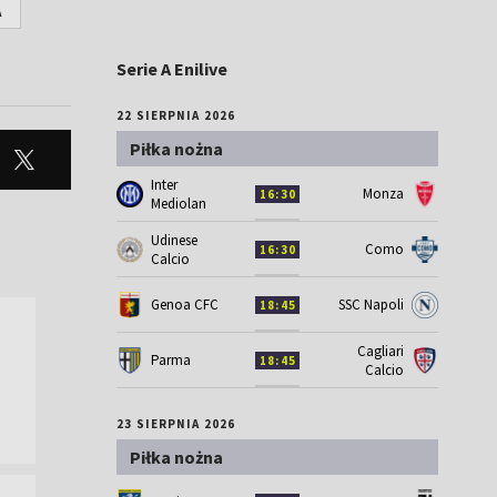
A
Serie A Enilive
22 SIERPNIA 2026
Piłka nożna
Inter
Monza
16:30
Mediolan
Udinese
Como
16:30
Calcio
Genoa CFC
SSC Napoli
18:45
Cagliari
Parma
18:45
Calcio
23 SIERPNIA 2026
Piłka nożna