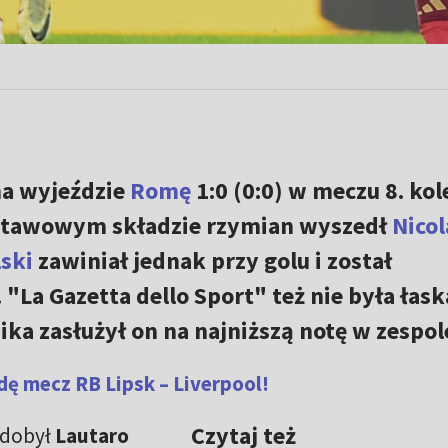
a wyjeździe
Romę
1:0 (0:0) w meczu 8. kol
dstawowym składzie rzymian wyszedł
Nicol
ski
zawiniał jednak przy golu i został
"La Gazetta dello Sport" też nie była łas
ika zasłużył on na najniższą notę w zespol
ę mecz RB Lipsk – Liverpool!
Czytaj też
zdobył
Lautaro