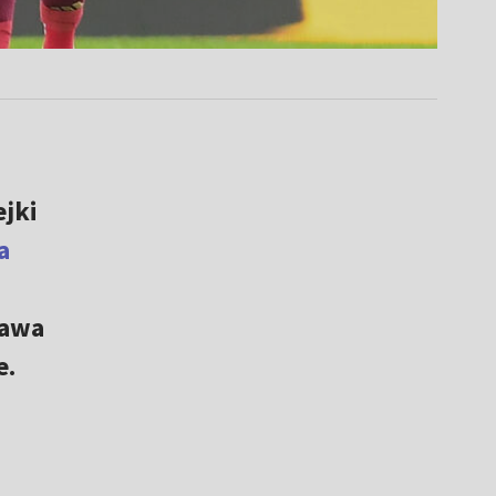
ejki
a
kawa
e.