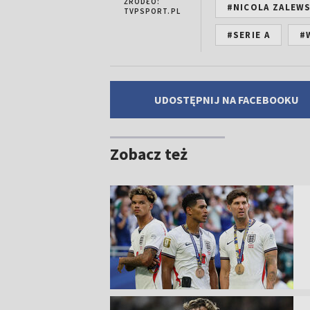
ŹRÓDŁO:
#NICOLA ZALEWS
TVPSPORT.PL
#SERIE A
#
UDOSTĘPNIJ NA FACEBOOKU
Zobacz też