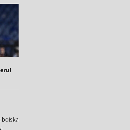
eru!
z boiska
a.