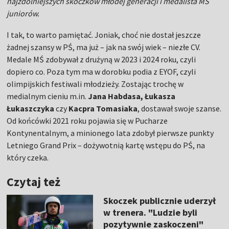
najzdolniejszych skoczków młodej generacji i medalista MŚ
juniorów.
I tak, to warto pamiętać. Joniak, choć nie dostał jeszcze
żadnej szansy w PŚ, ma już – jak na swój wiek – niezłe CV.
Medale MŚ zdobywał z drużyną w 2023 i 2024 roku, czyli
dopiero co. Poza tym ma w dorobku podia z EYOF, czyli
olimpijskich festiwali młodzieży. Zostając trochę w
medialnym cieniu m.in.
Jana Habdasa, Łukasza
Łukaszczyka
czy
Kacpra Tomasiaka
, dostawał swoje szanse.
Od końcówki 2021 roku pojawia się w Pucharze
Kontynentalnym, a minionego lata zdobył pierwsze punkty
Letniego Grand Prix – dożywotnią kartę wstępu do PŚ, na
który czeka.
Czytaj też
Skoczek publicznie uderzył
w trenera. "Ludzie byli
pozytywnie zaskoczeni"