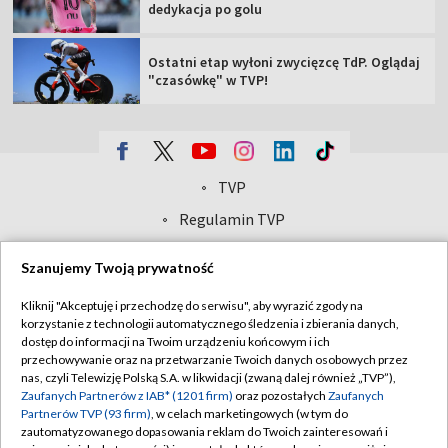
dedykacja po golu
Ostatni etap wyłoni zwycięzcę TdP. Oglądaj
"czasówkę" w TVP!
TVP
Abonament TVP
Regulamin TVP
Polityka prywatności
Sklep TVP
Szanujemy Twoją prywatność
Biuro Reklamy
Moje zgody
Kliknij "Akceptuję i przechodzę do serwisu", aby wyrazić zgody na
Oferta Handlowa
Biuro reklamy
korzystanie z technologii automatycznego śledzenia i zbierania danych,
dostęp do informacji na Twoim urządzeniu końcowym i ich
Telegazeta ogłoszenia
Kontakt
przechowywanie oraz na przetwarzanie Twoich danych osobowych przez
Emisja w TVP
nas, czyli Telewizję Polską S.A. w likwidacji (zwaną dalej również „TVP”),
Zaufanych Partnerów z IAB* (1201 firm)
oraz pozostałych
Zaufanych
Kanały
Rada Programowa
Partnerów TVP (93 firm)
, w celach marketingowych (w tym do
zautomatyzowanego dopasowania reklam do Twoich zainteresowań i
Ogłoszenia przetargowe