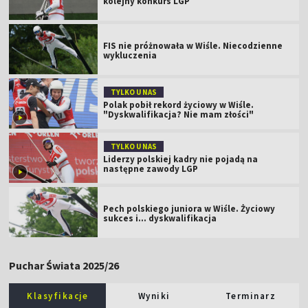
kolejny konkurs LGP
FIS nie próżnowała w Wiśle. Niecodzienne
wykluczenia
TYLKO U NAS
Polak pobił rekord życiowy w Wiśle.
"Dyskwalifikacja? Nie mam złości"
TYLKO U NAS
Liderzy polskiej kadry nie pojadą na
następne zawody LGP
Pech polskiego juniora w Wiśle. Życiowy
sukces i... dyskwalifikacja
Puchar Świata 2025/26
Klasyfikacje
Wyniki
Terminarz