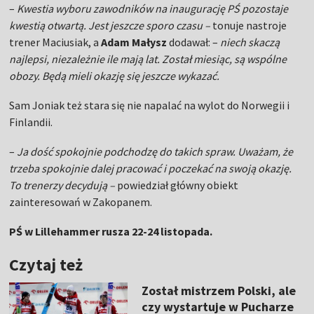
–
Kwestia wyboru zawodników na inaugurację PŚ pozostaje
kwestią otwartą. Jest jeszcze sporo czasu –
tonuje nastroje
trener Maciusiak, a
Adam Małysz
dodawał: –
niech skaczą
najlepsi, niezależnie ile mają lat. Został miesiąc, są wspólne
obozy. Będą mieli okazję się jeszcze wykazać.
Sam Joniak też stara się nie napalać na wylot do Norwegii i
Finlandii.
–
Ja dość spokojnie podchodzę do takich spraw. Uważam, że
trzeba spokojnie dalej pracować i poczekać na swoją okazję.
To trenerzy decydują –
powiedział główny obiekt
zainteresowań w Zakopanem.
PŚ w Lillehammer rusza 22-24 listopada.
Czytaj też
Został mistrzem Polski, ale
czy wystartuje w Pucharze