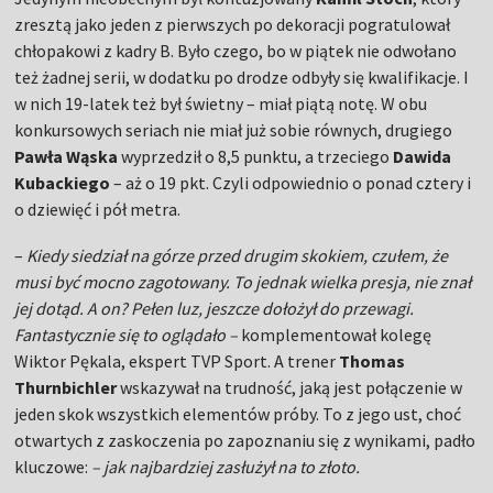
zresztą jako jeden z pierwszych po dekoracji pogratulował
chłopakowi z kadry B. Było czego, bo w piątek nie odwołano
też żadnej serii, w dodatku po drodze odbyły się kwalifikacje. I
w nich 19-latek też był świetny – miał piątą notę. W obu
konkursowych seriach nie miał już sobie równych, drugiego
Pawła Wąska
wyprzedził o 8,5 punktu, a trzeciego
Dawida
Kubackiego
– aż o 19 pkt. Czyli odpowiednio o ponad cztery i
o dziewięć i pół metra.
–
Kiedy siedział na górze przed drugim skokiem, czułem, że
musi być mocno zagotowany. To jednak wielka presja, nie znał
jej dotąd. A on? Pełen luz, jeszcze dołożył do przewagi.
Fantastycznie się to oglądało –
komplementował kolegę
Wiktor Pękala, ekspert TVP Sport. A trener
Thomas
Thurnbichler
wskazywał na trudność, jaką jest połączenie w
jeden skok wszystkich elementów próby. To z jego ust, choć
otwartych z zaskoczenia po zapoznaniu się z wynikami, padło
kluczowe:
– jak najbardziej zasłużył na to złoto.