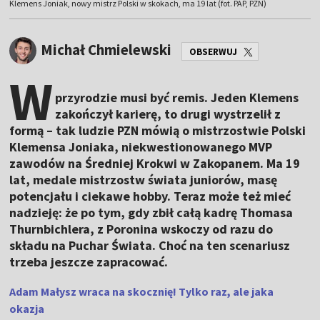
Klemens Joniak, nowy mistrz Polski w skokach, ma 19 lat (fot. PAP, PZN)
Michał Chmielewski
OBSERWUJ
W
przyrodzie musi być remis. Jeden Klemens
zakończył karierę, to drugi wystrzelił z
formą – tak ludzie PZN mówią o mistrzostwie Polski
Klemensa Joniaka, niekwestionowanego MVP
zawodów na Średniej Krokwi w Zakopanem. Ma 19
lat, medale mistrzostw świata juniorów, masę
potencjału i ciekawe hobby. Teraz może też mieć
nadzieję: że po tym, gdy zbił całą kadrę Thomasa
Thurnbichlera, z Poronina wskoczy od razu do
składu na Puchar Świata. Choć na ten scenariusz
trzeba jeszcze zapracować.
Adam Małysz wraca na skocznię! Tylko raz, ale jaka
okazja