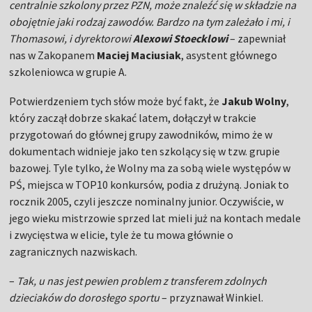
centralnie szkolony przez PZN, może znaleźć się w składzie na
obojętnie jaki rodzaj zawodów. Bardzo na tym zależało i mi, i
Thomasowi, i dyrektorowi
Alexowi Stoecklowi
– zapewniał
nas w Zakopanem
Maciej Maciusiak
, asystent głównego
szkoleniowca w grupie A.
Potwierdzeniem tych słów może być fakt, że
Jakub Wolny
,
który zaczął dobrze skakać latem, dołączył w trakcie
przygotowań do głównej grupy zawodników, mimo że w
dokumentach widnieje jako ten szkolący się w tzw. grupie
bazowej. Tyle tylko, że Wolny ma za sobą wiele występów w
PŚ, miejsca w TOP10 konkursów, podia z drużyną. Joniak to
rocznik 2005, czyli jeszcze nominalny junior. Oczywiście, w
jego wieku mistrzowie sprzed lat mieli już na kontach medale
i zwycięstwa w elicie, tyle że tu mowa głównie o
zagranicznych nazwiskach.
–
Tak, u nas jest pewien problem z transferem zdolnych
dzieciaków do dorosłego sportu
– przyznawał Winkiel.