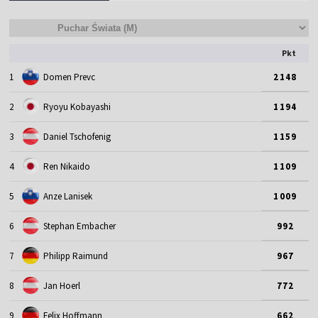
Pkt
1
Domen Prevc
2148
2
Ryoyu Kobayashi
1194
3
Daniel Tschofenig
1159
4
Ren Nikaido
1109
5
Anze Lanisek
1009
6
Stephan Embacher
992
7
Philipp Raimund
967
8
Jan Hoerl
772
9
Felix Hoffmann
662