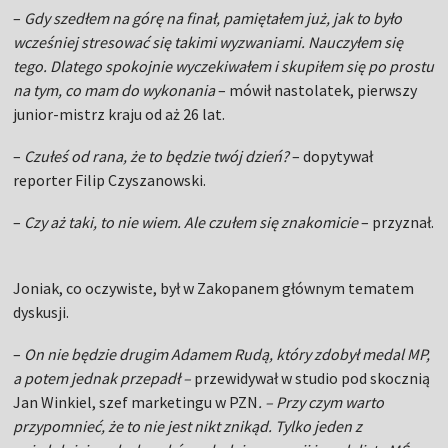
–
Gdy szedłem na górę na finał, pamiętałem już, jak to było
wcześniej stresować się takimi wyzwaniami. Nauczyłem się
tego. Dlatego spokojnie wyczekiwałem i skupiłem się po prostu
na tym, co mam do wykonania
– mówił nastolatek, pierwszy
junior-mistrz kraju od aż 26 lat.
–
Czułeś od rana, że to będzie twój dzień?
– dopytywał
reporter Filip Czyszanowski.
–
Czy aż taki, to nie wiem. Ale czułem się znakomicie
– przyznał.
Joniak, co oczywiste, był w Zakopanem głównym tematem
dyskusji.
–
On nie będzie drugim Adamem Rudą, który zdobył medal MP,
a potem jednak przepadł –
przewidywał w studio pod skocznią
Jan Winkiel, szef marketingu w PZN
. – Przy czym warto
przypomnieć, że to nie jest nikt znikąd. Tylko jeden z