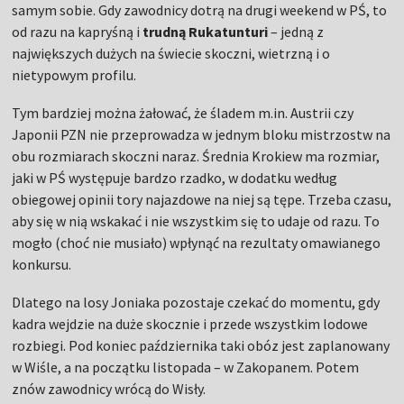
samym sobie. Gdy zawodnicy dotrą na drugi weekend w PŚ, to
od razu na kapryśną i
trudną Rukatunturi
– jedną z
największych dużych na świecie skoczni, wietrzną i o
nietypowym profilu.
Tym bardziej można żałować, że śladem m.in. Austrii czy
Japonii PZN nie przeprowadza w jednym bloku mistrzostw na
obu rozmiarach skoczni naraz. Średnia Krokiew ma rozmiar,
jaki w PŚ występuje bardzo rzadko, w dodatku według
obiegowej opinii tory najazdowe na niej są tępe. Trzeba czasu,
aby się w nią wskakać i nie wszystkim się to udaje od razu. To
mogło (choć nie musiało) wpłynąć na rezultaty omawianego
konkursu.
Dlatego na losy Joniaka pozostaje czekać do momentu, gdy
kadra wejdzie na duże skocznie i przede wszystkim lodowe
rozbiegi. Pod koniec października taki obóz jest zaplanowany
w Wiśle, a na początku listopada – w Zakopanem. Potem
znów zawodnicy wrócą do Wisły.