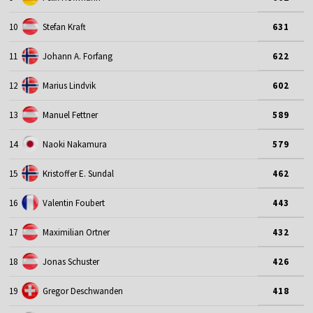
10
Stefan Kraft
631
11
Johann A. Forfang
622
12
Marius Lindvik
602
13
Manuel Fettner
589
14
Naoki Nakamura
579
15
Kristoffer E. Sundal
462
16
Valentin Foubert
443
17
Maximilian Ortner
432
18
Jonas Schuster
426
19
Gregor Deschwanden
418