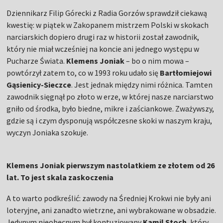
Dziennikarz Filip Górecki z Radia Gorzów sprawdził ciekawą
kwestię: w piątek w Zakopanem mistrzem Polski w skokach
narciarskich dopiero drugi raz w historii został zawodnik,
który nie miał wcześniej na koncie ani jednego występu w
Pucharze Świata.
Klemens Joniak
– bo o nim mowa –
powtórzył zatem to, co w 1993 roku udało się
Bartłomiejowi
Gąsienicy-Sieczce
. Jest jednak między nimi różnica. Tamten
zawodnik sięgnął po złoto w erze, w której nasze narciarstwo
gniło od środka, było biedne, mikre i zaściankowe. Zważywszy,
gdzie są i czym dysponują współczesne skoki w naszym kraju,
wyczyn Joniaka szokuje.
Klemens Joniak pierwszym nastolatkiem ze złotem od 26
lat. To jest skala zaskoczenia
A to warto podkreślić: zawody na Średniej Krokwi nie były ani
loteryjne, ani zanadto wietrzne, ani wybrakowane w obsadzie.
Jedynym nieobecnym był kontuzjowany
Kamil Stoch
, który