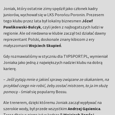
Joniak, który ostatnie zimy spędził jako członek kadry
juniorów, wychował się w LKS Porońcu Poronin. Prezesem
tego klubu przez lata był lokalny biznesmen
Józef
Pawlikowski-Bulcyk
, czyli jeden z najbogatszych ludzi w
regionie. Ale od niedawna w klubie zaczął też działać dawny
reprezentant Polski, doskonale znany kibicom z ery
małyszomanii
Wojciech Skupień
.
Gdy rozmawialiśmy w styczniu dla TVPSPORT.PL, wymieniał
Joniaka jako jedną z największych nadziei klubu na dobrą
karierę.
–
Jeśli pytają mnie o jakieś sprawy związane ze skakaniem, na
przykład czego nie robić, żeby zostać mistrzem, to ja im służę
pomocą –
śmiał się popularny Bossu.
Ale trenerem, dzięki któremu Joniak zaczął wypływać na
szerokie wody, był przede wszystkim
Andrzej Gąsienica
.
Teraz dbają o niego już w kadrze B
Wojciech Topór i