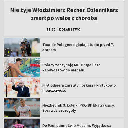
Nie żyje Włodzimierz Rezner. Dziennikarz
zmarł po walce z chorobą
11:32
|
KOLARSTWO
Tour de Pologne: oglądaj studio przed 7.
etapem
Polacy zaczynają ME. Długa lista
kandydatów do medalu
FIFA odpiera zarzuty i oskarża krytyków o
nieuczciwość
Niezbędnik 3. kolejki PKO BP Ekstraklasy.
Sprawdź szczegóły
De Paul pamiętał o Messim. Wyjątkowa