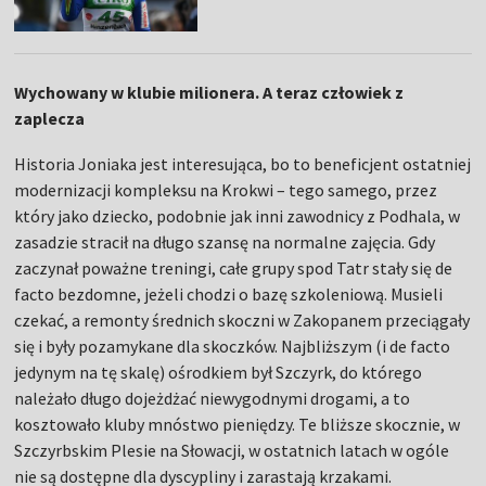
Wychowany w klubie milionera. A teraz człowiek z
zaplecza
Historia Joniaka jest interesująca, bo to beneficjent ostatniej
modernizacji kompleksu na Krokwi – tego samego, przez
który jako dziecko, podobnie jak inni zawodnicy z Podhala, w
zasadzie stracił na długo szansę na normalne zajęcia. Gdy
zaczynał poważne treningi, całe grupy spod Tatr stały się de
facto bezdomne, jeżeli chodzi o bazę szkoleniową. Musieli
czekać, a remonty średnich skoczni w Zakopanem przeciągały
się i były pozamykane dla skoczków. Najbliższym (i de facto
jedynym na tę skalę) ośrodkiem był Szczyrk, do którego
należało długo dojeżdżać niewygodnymi drogami, a to
kosztowało kluby mnóstwo pieniędzy. Te bliższe skocznie, w
Szczyrbskim Plesie na Słowacji, w ostatnich latach w ogóle
nie są dostępne dla dyscypliny i zarastają krzakami.