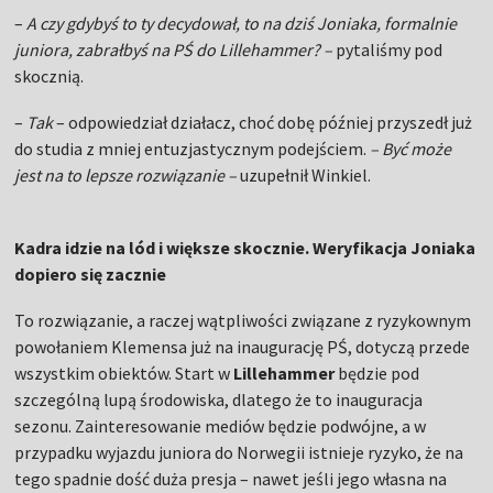
–
A czy gdybyś to ty decydował, to na dziś Joniaka, formalnie
juniora, zabrałbyś na PŚ do Lillehammer? –
pytaliśmy pod
skocznią.
–
Tak
– odpowiedział działacz, choć dobę później przyszedł już
do studia z mniej entuzjastycznym podejściem.
– Być może
jest na to lepsze rozwiązanie –
uzupełnił Winkiel.
Kadra idzie na lód i większe skocznie. Weryfikacja Joniaka
dopiero się zacznie
To rozwiązanie, a raczej wątpliwości związane z ryzykownym
powołaniem Klemensa już na inaugurację PŚ, dotyczą przede
wszystkim obiektów. Start w
Lillehammer
będzie pod
szczególną lupą środowiska, dlatego że to inauguracja
sezonu. Zainteresowanie mediów będzie podwójne, a w
przypadku wyjazdu juniora do Norwegii istnieje ryzyko, że na
tego spadnie dość duża presja – nawet jeśli jego własna na