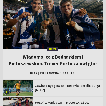
NOWE
Wiadomo, co z Bednarkiem i
Pietuszewskim. Trener Porto zabrał głos
18:05
|
PIŁKA NOŻNA
/
INNE LIGI
Zawisza Bydgoszcz – Resovia. Betclic 2 Liga
[MECZ]
Pogoń z konkretami, Motor wciąż bez