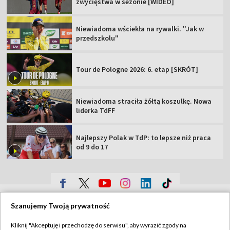
zwycięstwa w sezonie [WIDEO]
Niewiadoma wściekła na rywalki. "Jak w
przedszkolu"
Tour de Pologne 2026: 6. etap [SKRÓT]
Niewiadoma straciła żółtą koszulkę. Nowa
liderka TdFF
Najlepszy Polak w TdP: to lepsze niż praca
od 9 do 17
TVP
Szanujemy Twoją prywatność
Abonament TVP
Regulamin TVP
Kliknij "Akceptuję i przechodzę do serwisu", aby wyrazić zgody na