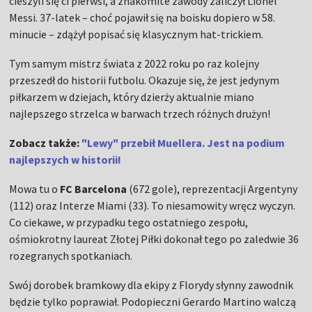
cieszyli się ci pierwsi, a znakomite zawody zaliczył Lionel
Messi. 37-latek – choć pojawił się na boisku dopiero w 58.
minucie – zdążył popisać się klasycznym hat-trickiem.
Tym samym mistrz świata z 2022 roku po raz kolejny
przeszedł do historii futbolu. Okazuje się, że jest jedynym
piłkarzem w dziejach, który dzierży aktualnie miano
najlepszego strzelca w barwach trzech różnych drużyn!
Zobacz także:
"Lewy" przebił Muellera. Jest na podium
najlepszych w historii!
Mowa tu o
FC Barcelona
(672 gole), reprezentacji Argentyny
(112) oraz Interze Miami (33). To niesamowity wręcz wyczyn.
Co ciekawe, w przypadku tego ostatniego zespołu,
ośmiokrotny laureat Złotej Piłki dokonał tego po zaledwie 36
rozegranych spotkaniach.
Swój dorobek bramkowy dla ekipy z Florydy słynny zawodnik
będzie tylko poprawiał. Podopieczni Gerardo Martino walczą