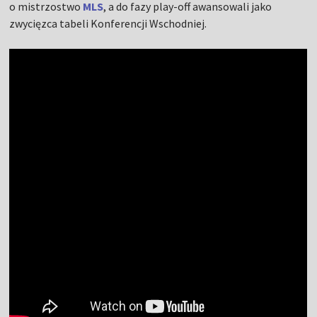
o mistrzostwo
MLS
, a do fazy play-off awansowali jako
zwycięzca tabeli Konferencji Wschodniej.