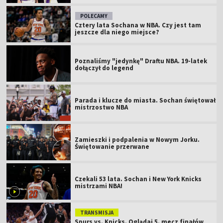
POLECAMY
Cztery lata Sochana w NBA. Czy jest tam
jeszcze dla niego miejsce?
Poznaliśmy "jedynkę" Draftu NBA. 19-latek
dołączył do legend
Parada i klucze do miasta. Sochan świętował
mistrzostwo NBA
Zamieszki i podpalenia w Nowym Jorku.
Świętowanie przerwane
Czekali 53 lata. Sochan i New York Knicks
mistrzami NBA!
TRANSMISJA
Spurs vs. Knicks. Oglądaj 5. mecz finałów