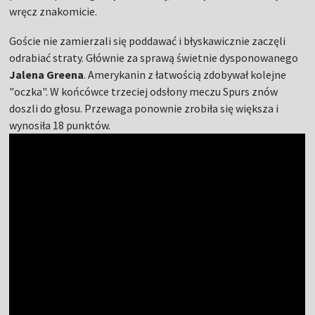
wręcz znakomicie.
Goście nie zamierzali się poddawać i błyskawicznie zaczęli
odrabiać straty. Głównie za sprawą świetnie dysponowanego
Jalena Greena
. Amerykanin z łatwością zdobywał kolejne
"oczka". W końcówce trzeciej odsłony meczu Spurs znów
doszli do głosu. Przewaga ponownie zrobiła się większa i
wynosiła 18 punktów.