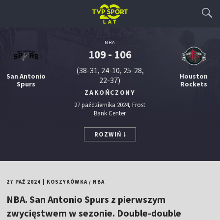
NBA
109 - 106
(38-31, 24-10, 25-28,
San Antonio
Houston
22-37)
Spurs
Rockets
ZAKOŃCZONY
27 października 2024, Frost
Bank Center
ROZWIŃ
27 PAŹ 2024
|
KOSZYKÓWKA
/
NBA
NBA. San Antonio Spurs z pierwszym
zwycięstwem w sezonie. Double-double