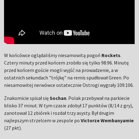
W końcówce oglądaliśmy niesamowitą pogoń
Rockets
.
Cztery minuty przed końcem zrobiło się tylko 98:96. Minutę
przed końcem goście mogli wyjść na prowadzenie, a w
ostatnich sekundach "trójkę" na remis spudłował Green. Po
niesamowitej nerwówce ostatecznie Ostrogi wygrały 109:106.
Znakomicie spisał się
Sochan
. Polak przebywał na parkiecie
blisko 37 minut. W tym czasie zdobył 17 punktów (8/14 z gry),
zanotował 12 zbiórek i rozdał trzy asysty. Był drugim
najlepszym strzelcem w zespole po
Victorze Wembanyamie
(27 pkt).