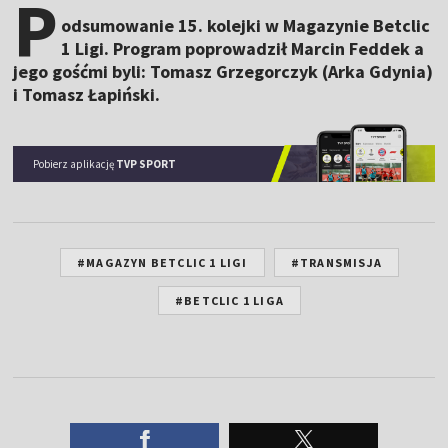
P
odsumowanie 15. kolejki w Magazynie Betclic
1 Ligi. Program poprowadził Marcin Feddek a
jego gośćmi byli: Tomasz Grzegorczyk (Arka Gdynia)
i Tomasz Łapiński.
Pobierz aplikację
TVP SPORT
#MAGAZYN BETCLIC 1 LIGI
#TRANSMISJA
#BETCLIC 1 LIGA