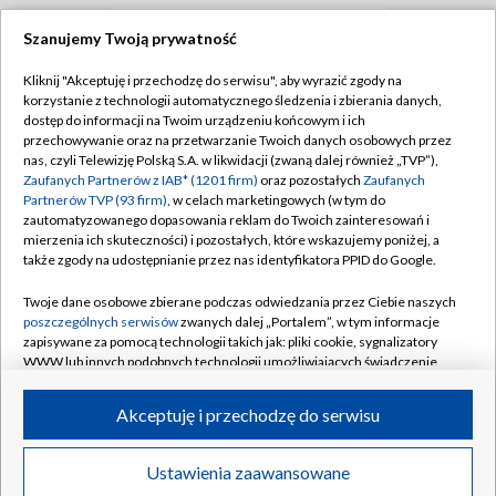
Szanujemy Twoją prywatność
TVP
Kliknij "Akceptuję i przechodzę do serwisu", aby wyrazić zgody na
korzystanie z technologii automatycznego śledzenia i zbierania danych,
Abonament TVP
Regulamin TVP
dostęp do informacji na Twoim urządzeniu końcowym i ich
Polityka prywatności
Sklep TVP
przechowywanie oraz na przetwarzanie Twoich danych osobowych przez
nas, czyli Telewizję Polską S.A. w likwidacji (zwaną dalej również „TVP”),
Biuro Reklamy
Moje zgody
Zaufanych Partnerów z IAB* (1201 firm)
oraz pozostałych
Zaufanych
Partnerów TVP (93 firm)
, w celach marketingowych (w tym do
Oferta Handlowa
Biuro reklamy
zautomatyzowanego dopasowania reklam do Twoich zainteresowań i
mierzenia ich skuteczności) i pozostałych, które wskazujemy poniżej, a
Telegazeta ogłoszenia
Kontakt
także zgody na udostępnianie przez nas identyfikatora PPID do Google.
Emisja w TVP
Twoje dane osobowe zbierane podczas odwiedzania przez Ciebie naszych
Kanały
Rada Programowa
poszczególnych serwisów
zwanych dalej „Portalem”, w tym informacje
zapisywane za pomocą technologii takich jak: pliki cookie, sygnalizatory
Ogłoszenia przetargowe
WWW lub innych podobnych technologii umożliwiających świadczenie
©2026 Telewizja Polska Spółka Akcyjna w likwidacji
dopasowanych i bezpiecznych usług, personalizację treści oraz reklam,
Akademia Telewizyjna
udostępnianie funkcji mediów społecznościowych oraz analizowanie
Akceptuję i przechodzę do serwisu
Informacje o nadawcy
ruchu w Internecie.
Centrum informacji TVP
Twoje dane osobowe zbierane podczas odwiedzania przez Ciebie
Ustawienia zaawansowane
News
Transmisje
Wideo
Więcej
poszczególnych serwisów
na Portalu, takie jak adresy IP, identyfikatory
System NOS