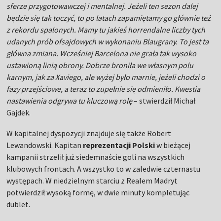
sferze przygotowawczej i mentalnej. Jeżeli ten sezon dalej
będzie się tak toczyć, to po latach zapamiętamy go głównie też
z rekordu spalonych. Mamy tu jakieś horrendalne liczby tych
udanych prób ofsajdowych w wykonaniu Blaugrany. To jest ta
główna zmiana. Wcześniej Barcelona nie grała tak wysoko
ustawioną linią obrony. Dobrze broniła we własnym polu
karnym, jak za Xaviego, ale wyżej było marnie, jeżeli chodzi o
fazy przejściowe, a teraz to zupełnie się odmieniło. Kwestia
nastawienia odgrywa tu kluczową rolę
– stwierdził Michał
Gajdek.
W kapitalnej dyspozycji znajduje się także Robert
Lewandowski. Kapitan
reprezentacji Polski
w bieżącej
kampanii strzelił już siedemnaście goli na wszystkich
klubowych frontach. A wszystko to w zaledwie czternastu
występach. W niedzielnym starciu z Realem Madryt
potwierdził wysoką formę, w dwie minuty kompletując
dublet.