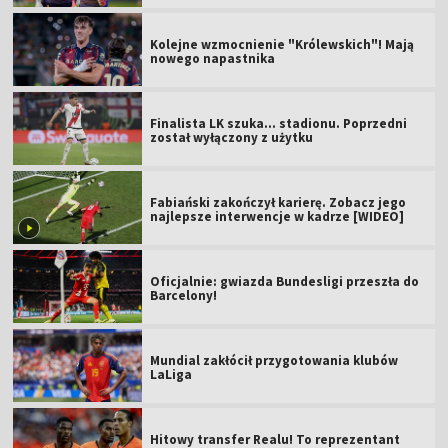
Kolejne wzmocnienie "Królewskich"! Mają
nowego napastnika
Finalista LK szuka... stadionu. Poprzedni
został wyłączony z użytku
Fabiański zakończył karierę. Zobacz jego
najlepsze interwencje w kadrze [WIDEO]
Oficjalnie: gwiazda Bundesligi przeszła do
Barcelony!
Mundial zakłócił przygotowania klubów
LaLiga
Hitowy transfer Realu! To reprezentant