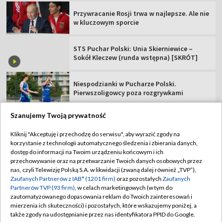
Przywracanie Rosji trwa w najlepsze. Ale nie
w kluczowym sporcie
STS Puchar Polski: Unia Skierniewice –
Sokół Kleczew (runda wstępna) [SKRÓT]
Niespodzianki w Pucharze Polski.
Pierwszoligowcy poza rozgrywkami
Szanujemy Twoją prywatność
Kliknij "Akceptuję i przechodzę do serwisu", aby wyrazić zgody na
korzystanie z technologii automatycznego śledzenia i zbierania danych,
TVP
dostęp do informacji na Twoim urządzeniu końcowym i ich
Abonament TVP
Regulamin TVP
przechowywanie oraz na przetwarzanie Twoich danych osobowych przez
nas, czyli Telewizję Polską S.A. w likwidacji (zwaną dalej również „TVP”),
Polityka prywatności
Sklep TVP
Zaufanych Partnerów z IAB* (1201 firm)
oraz pozostałych
Zaufanych
Partnerów TVP (93 firm)
, w celach marketingowych (w tym do
Biuro Reklamy
Moje zgody
zautomatyzowanego dopasowania reklam do Twoich zainteresowań i
mierzenia ich skuteczności) i pozostałych, które wskazujemy poniżej, a
Oferta Handlowa
Biuro reklamy
także zgody na udostępnianie przez nas identyfikatora PPID do Google.