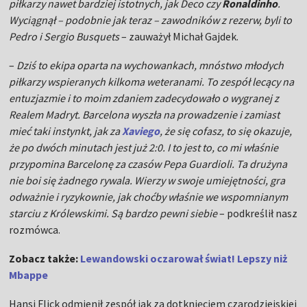
piłkarzy nawet bardziej istotnych, jak Deco czy
Ronaldinho
.
Wyciągnął – podobnie jak teraz – zawodników z rezerw, byli to
Pedro i Sergio Busquets
– zauważył Michał Gajdek.
–
Dziś to ekipa oparta na wychowankach, mnóstwo młodych
piłkarzy wspieranych kilkoma weteranami. To zespół lecący na
entuzjazmie i to moim zdaniem zadecydowało o wygranej z
Realem Madryt. Barcelona wyszła na prowadzenie i zamiast
mieć taki instynkt, jak za
Xaviego
, że się cofasz, to się okazuje,
że po dwóch minutach jest już 2:0. I to jest to, co mi właśnie
przypomina Barcelonę za czasów Pepa Guardioli. Ta drużyna
nie boi się żadnego rywala. Wierzy w swoje umiejętności, gra
odważnie i ryzykownie, jak choćby właśnie we wspomnianym
starciu z Królewskimi. Są bardzo pewni siebie
– podkreślił nasz
rozmówca.
Zobacz także:
Lewandowski oczarował świat! Lepszy niż
Mbappe
Hansi Flick odmienił zespół jak za dotknięciem czarodziejskiej