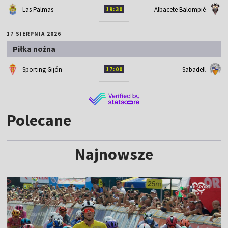
Las Palmas
Albacete Balompié
19:30
17 SIERPNIA 2026
Piłka nożna
Sporting Gijón
Sabadell
17:00
Polecane
Najnowsze