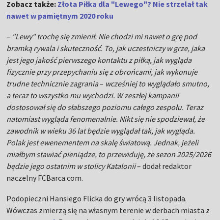
Zobacz także:
Złota Piłka dla "Lewego"? Nie strzelał tak
nawet w pamiętnym 2020 roku
–
"Lewy" trochę się zmienił. Nie chodzi mi nawet o grę pod
bramką rywala i skuteczność. To, jak uczestniczy w grze, jaka
jest jego jakość pierwszego kontaktu z piłką, jak wygląda
fizycznie przy przepychaniu się z obrońcami, jak wykonuje
trudne technicznie zagrania
–
wcześniej to wyglądało smutno,
a teraz to wszystko mu wychodzi. W zeszłej kampanii
dostosował się do słabszego poziomu całego zespołu. Teraz
natomiast wygląda fenomenalnie. Nikt się nie spodziewał, że
zawodnik w wieku 36 lat będzie wyglądał tak, jak wygląda.
Polak jest ewenementem na skalę światową. Jednak, jeżeli
miałbym stawiać pieniądze, to przewiduję, że sezon 2025/2026
będzie jego ostatnim w stolicy Katalonii
– dodał redaktor
naczelny FCBarca.com.
Podopieczni Hansiego Flicka do gry wrócą 3 listopada.
Wówczas zmierzą się na własnym terenie w derbach miasta z