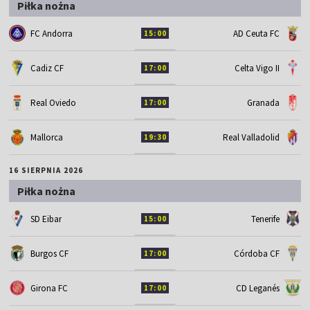
Piłka nożna
FC Andorra
AD Ceuta FC
15:00
Cadiz CF
Celta Vigo II
17:00
Real Oviedo
Granada
17:00
Mallorca
Real Valladolid
19:30
16 SIERPNIA 2026
Piłka nożna
SD Eibar
Tenerife
15:00
Burgos CF
Córdoba CF
17:00
Girona FC
CD Leganés
17:00