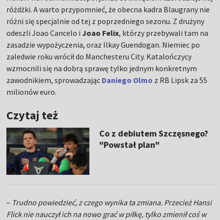
różdżki. A warto przypomnieć, że obecna kadra Blaugrany nie
różni się specjalnie od tej z poprzedniego sezonu. Z drużyny
odeszli Joao Cancelo i
Joao Felix
, którzy przebywali tam na
zasadzie wypożyczenia, oraz Ilkay Guendogan. Niemiec po
zaledwie roku wrócił do Manchesteru City. Katalończycy
wzmocnili się na dobrą sprawę tylko jednym konkretnym
zawodnikiem, sprowadzając
Daniego Olmo
z RB Lipsk za 55
milionów euro.
Czytaj też
Co z debiutem Szczęsnego?
"Powstał plan"
–
Trudno powiedzieć, z czego wynika ta zmiana. Przecież Hansi
Flick nie nauczył ich na nowo grać w piłkę, tylko zmienił coś w