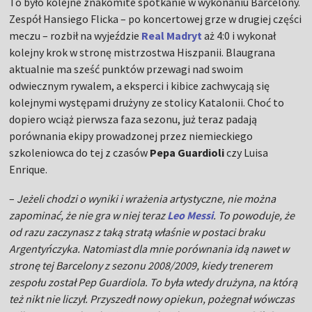
To było kolejne znakomite spotkanie w wykonaniu Barcelony.
Zespół Hansiego Flicka – po koncertowej grze w drugiej części
meczu – rozbił na wyjeździe
Real Madryt
aż 4:0 i wykonał
kolejny krok w stronę mistrzostwa Hiszpanii. Blaugrana
aktualnie ma sześć punktów przewagi nad swoim
odwiecznym rywalem, a eksperci i kibice zachwycają się
kolejnymi występami drużyny ze stolicy Katalonii. Choć to
dopiero wciąż pierwsza faza sezonu, już teraz padają
porównania ekipy prowadzonej przez niemieckiego
szkoleniowca do tej z czasów
Pepa Guardioli
czy Luisa
Enrique.
–
Jeżeli chodzi o wyniki i wrażenia artystyczne, nie można
zapominać, że nie gra w niej teraz
Leo Messi
. To powoduje, że
od razu zaczynasz z taką stratą właśnie w postaci braku
Argentyńczyka. Natomiast dla mnie porównania idą nawet w
stronę tej Barcelony z sezonu 2008/2009, kiedy trenerem
zespołu został Pep Guardiola. To była wtedy drużyna, na którą
też nikt nie liczył. Przyszedł nowy opiekun, pożegnał wówczas