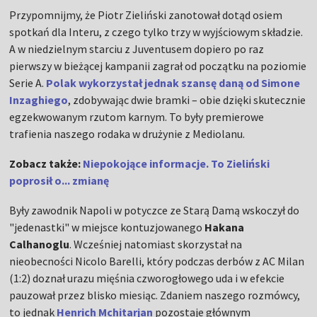
Przypomnijmy, że Piotr Zieliński zanotował dotąd osiem
spotkań dla Interu, z czego tylko trzy w wyjściowym składzie.
A w niedzielnym starciu z Juventusem dopiero po raz
pierwszy w bieżącej kampanii zagrał od początku na poziomie
Serie A.
Polak wykorzystał jednak szansę daną od Simone
Inzaghiego
, zdobywając dwie bramki – obie dzięki skutecznie
egzekwowanym rzutom karnym. To były premierowe
trafienia naszego rodaka w drużynie z Mediolanu.
Zobacz także:
Niepokojące informacje. To Zieliński
poprosił o... zmianę
Były zawodnik Napoli w potyczce ze Starą Damą wskoczył do
"jedenastki" w miejsce kontuzjowanego
Hakana
Calhanoglu
. Wcześniej natomiast skorzystał na
nieobecności Nicolo Barelli, który podczas derbów z AC Milan
(1:2) doznał urazu mięśnia czworogłowego uda i w efekcie
pauzował przez blisko miesiąc. Zdaniem naszego rozmówcy,
to jednak
Henrich Mchitarjan
pozostaje głównym