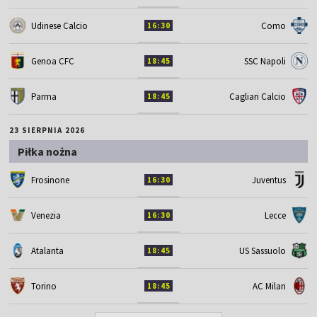
Udinese Calcio
Como
16:30
Genoa CFC
SSC Napoli
18:45
Parma
Cagliari Calcio
18:45
23 SIERPNIA 2026
Piłka nożna
Frosinone
Juventus
16:30
Venezia
Lecce
16:30
Atalanta
US Sassuolo
18:45
Torino
AC Milan
18:45