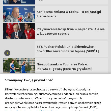
Konieczna zmiana w Lechu. To on zastąpi
Frederiksena
Przywracanie Rosji trwa w najlepsze. Ale nie
w kluczowym sporcie
STS Puchar Polski: Unia Skierniewice –
Sokół Kleczew (runda wstępna) [SKRÓT]
Niespodzianki w Pucharze Polski.
Pierwszoligowcy poza rozgrywkami
Szanujemy Twoją prywatność
Kliknij "Akceptuję i przechodzę do serwisu", aby wyrazić zgody na
korzystanie z technologii automatycznego śledzenia i zbierania danych,
TVP
dostęp do informacji na Twoim urządzeniu końcowym i ich
Abonament TVP
Regulamin TVP
przechowywanie oraz na przetwarzanie Twoich danych osobowych przez
nas, czyli Telewizję Polską S.A. w likwidacji (zwaną dalej również „TVP”),
Polityka prywatności
Sklep TVP