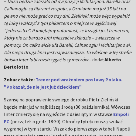
–
Dużo będzie zależało od dyspozycji Mchitarjana. Barella oraz
Calhanoglu są filarami zespołu, a Ormianin ma już 35 lat i na
pewno nie może grać co trzy dni. Zieliński może więc wypełnić
tę lukę i walczyć z tym piłkarzem o miejsce w wyjściowej
"jedenastce". Pamiętajmy natomiast, że Inzaghi jest trenerem,
który nie za bardzo lubi mieszać w składzie – zwłaszcza w
pomocy. On całkowicie ufa Barelli, Calhanoglu i Mchitarjanowi.
Dla niego druga linia jest najważniejsza. To właśnie w tej strefie
boiska Inter lubi rozstrzygać losy meczów
– dodał
Alberto
Bertolotto
.
Zobacz także:
Trener pod wrażeniem postawy Polaka.
"Pokazał, że nie jest już dzieckiem"
Szansę na poprawienie swojego dorobku Piotr Zieliński
będzie miał już w najbliższą środę (30 października). Wówczas
Inter zmierzy się na wyjeździe z dziesiątym w stawce
Empoli
FC
(początek o godz. 18:30). Obrońcy tytułu muszą szukać
wygranej w tym starciu. Wszak do pierwszego w tabeli Napoli