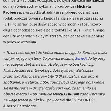
do Interu Mediolan. Początek w nowych barwach nie należał
do najłatwiejszych w wykonaniu kadrowicza
Michała
Probierza
, a wszystko utrudnił uraz, jakiego doznał nasz
rodak podczas towarzyskiego starcia z Pisą u progu sezonu
(1:1). To sprawiło, że doświadczony pomocnik stosunkowo
długo dochodził do siebie po przebytej kontuzji i oficjalnego
debiutu w barwach ekipy mistrza Włoch doczekał się dopiero
w połowie września.
–
To na razie nie jest do końca udana przygoda. Kontuzja miała
wpływ na jego występy. Co prawda w samej
Serie A
do tej pory
nie rozegrał zbyt wiele minut, ale już w na boiskach Ligi
Mistrzów zaprezentował się z dobrej strony. Zwłaszcza
przeciwko Manchesterowi City (0:0) zaliczył bardzo dobre
spotkanie, a w starciu z BSC Young Boys (1:0) jego pojawienie
się na murawie w drugiej części sprawiło, że zmieniło się
oblicze meczu i w 90. minucie
Marcus Thuram
zdobył bramkę
na wagę trzech punktów
– powiedział dla TVPSPORT.PL
Alberto Bertolotto.