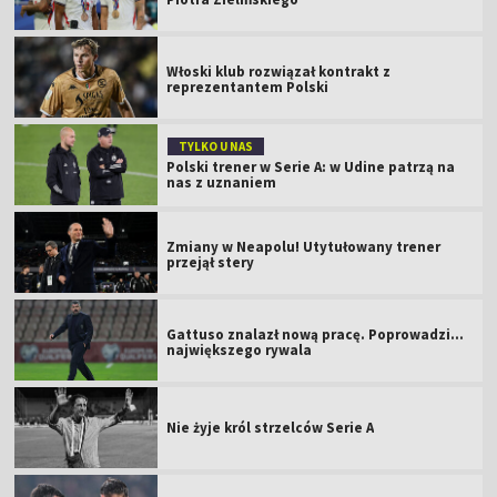
Włoski klub rozwiązał kontrakt z
reprezentantem Polski
TYLKO U NAS
Polski trener w Serie A: w Udine patrzą na
nas z uznaniem
Zmiany w Neapolu! Utytułowany trener
przejął stery
Gattuso znalazł nową pracę. Poprowadzi...
największego rywala
Nie żyje król strzelców Serie A