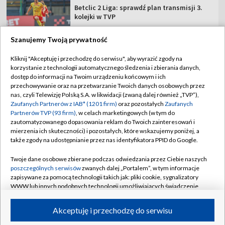
Betclic 2 Liga: sprawdź plan transmisji 3.
kolejki w TVP
Szanujemy Twoją prywatność
Kliknij "Akceptuję i przechodzę do serwisu", aby wyrazić zgody na
korzystanie z technologii automatycznego śledzenia i zbierania danych,
TVP
dostęp do informacji na Twoim urządzeniu końcowym i ich
Abonament TVP
Regulamin TVP
przechowywanie oraz na przetwarzanie Twoich danych osobowych przez
nas, czyli Telewizję Polską S.A. w likwidacji (zwaną dalej również „TVP”),
Polityka prywatności
Sklep TVP
Zaufanych Partnerów z IAB* (1201 firm)
oraz pozostałych
Zaufanych
Partnerów TVP (93 firm)
, w celach marketingowych (w tym do
Biuro Reklamy
Moje zgody
zautomatyzowanego dopasowania reklam do Twoich zainteresowań i
mierzenia ich skuteczności) i pozostałych, które wskazujemy poniżej, a
Oferta Handlowa
Biuro reklamy
także zgody na udostępnianie przez nas identyfikatora PPID do Google.
Telegazeta ogłoszenia
Kontakt
Twoje dane osobowe zbierane podczas odwiedzania przez Ciebie naszych
Emisja w TVP
poszczególnych serwisów
zwanych dalej „Portalem”, w tym informacje
zapisywane za pomocą technologii takich jak: pliki cookie, sygnalizatory
Kanały
Rada Programowa
WWW lub innych podobnych technologii umożliwiających świadczenie
dopasowanych i bezpiecznych usług, personalizację treści oraz reklam,
Ogłoszenia przetargowe
udostępnianie funkcji mediów społecznościowych oraz analizowanie
©2026 Telewizja Polska Spółka Akcyjna w likwidacji
Akceptuję i przechodzę do serwisu
ruchu w Internecie.
Akademia Telewizyjna