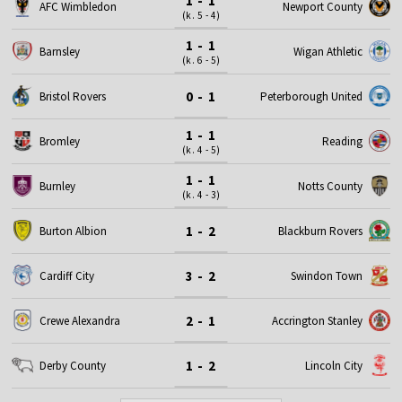
1 - 1
AFC Wimbledon
Newport County
(k. 5 - 4)
1 - 1
Barnsley
Wigan Athletic
(k. 6 - 5)
0 - 1
Bristol Rovers
Peterborough United
1 - 1
Bromley
Reading
(k. 4 - 5)
1 - 1
Burnley
Notts County
(k. 4 - 3)
1 - 2
Burton Albion
Blackburn Rovers
3 - 2
Cardiff City
Swindon Town
2 - 1
Crewe Alexandra
Accrington Stanley
1 - 2
Derby County
Lincoln City