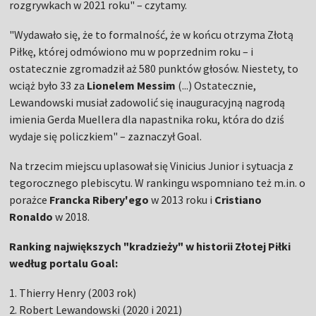
rozgrywkach w 2021 roku" – czytamy.
"Wydawało się, że to formalność, że w końcu otrzyma Złotą
Piłkę, której odmówiono mu w poprzednim roku – i
ostatecznie zgromadził aż 580 punktów głosów. Niestety, to
wciąż było 33 za
Lionelem Messim
(...) Ostatecznie,
Lewandowski musiał zadowolić się inauguracyjną nagrodą
imienia Gerda Muellera dla napastnika roku, która do dziś
wydaje się policzkiem" – zaznaczył Goal.
Na trzecim miejscu uplasował się Vinicius Junior i sytuacja z
tegorocznego plebiscytu. W rankingu wspomniano też m.in. o
porażce
Francka Ribery'ego
w 2013 roku i
Cristiano
Ronaldo
w 2018.
Ranking największych "kradzieży" w historii Złotej Piłki
według portalu Goal:
1. Thierry Henry (2003 rok)
2. Robert Lewandowski (2020 i 2021)