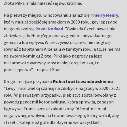
Złota Piłka miała należeć się dwukrotnie.
Na pierwszy miejscu w notowaniu znalazł się
Thierry Henry
,
który musiał obejść się smakiem w 2003 roku, gdy lepszy od
niego okazał się
Pavel Nedved
. "Gwiazda Czech nawet nie
zbliżyła się do Henry'ego pod względem indywidualnego
geniuszu lub wpływu. W rzeczywistości nikt nie mógł się
równać z kapitanem Arsenalu w tamtym roku, a to,że nie ma
na swoim kominku Złotej Piłki jako nagrody za jego
niesamowite wyczyny w ostatniej tercji boiska, to
przestępstwo" – napisał Goal.
Drugie miejsce przypadło
Robertowi Lewandowskiemu
.
"Lewy" miał wielką szansę na zdobycie nagrody w 2020 i 2021
roku. W pierwszym przypadku, plebiscyt został odwołany z
powodu pandemii koronawirusa, która sprawiła, że sezon
ligowy we Francji został zakończony. "Afront nie miał
negatywnego wpływu na Lewandowskiego, który wrócił, aby
strzelić kolejne 62 gole dla Bayernu we wszystkich