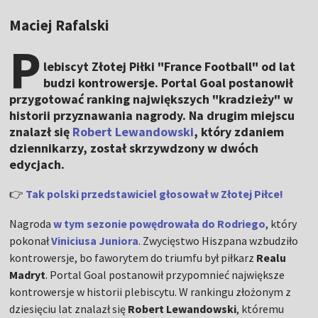
Maciej Rafalski
P
lebiscyt Złotej Piłki "France Football" od lat
budzi kontrowersje. Portal Goal postanowił
przygotować ranking największych "kradzieży" w
historii przyznawania nagrody. Na drugim miejscu
znalazł się
Robert Lewandowski
, który zdaniem
dziennikarzy, został skrzywdzony w dwóch
edycjach.
👉
Tak polski przedstawiciel głosował w Złotej Piłce!
Nagroda
w tym sezonie powędrowała do Rodriego
, który
pokonał
Viniciusa Juniora
. Zwycięstwo Hiszpana wzbudziło
kontrowersje, bo faworytem do triumfu był piłkarz
Realu
Madryt
. Portal Goal postanowił przypomnieć największe
kontrowersje w historii plebiscytu. W rankingu złożonym z
dziesięciu lat znalazł się
Robert Lewandowski
, któremu