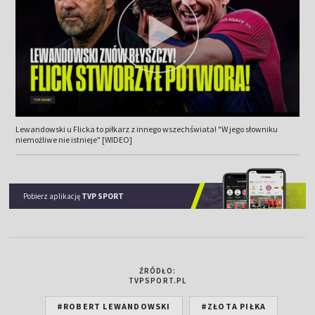
Lewandowski u Flicka to piłkarz z innego wszechświata! "W jego słowniku
niemożliwe nie istnieje" [WIDEO]
Pobierz aplikację
TVP SPORT
ŹRÓDŁO:
TVPSPORT.PL
#ROBERT LEWANDOWSKI
#ZŁOTA PIŁKA