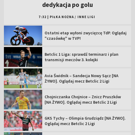
dedykacja po golu
7:32
|
PIŁKA NOŻNA
/
INNE LIGI
Ostatni etap wyłoni zwycięzcę TdP. Oglądaj
"czasówkę" w TVP!
Betclic 1 Liga: sprawdź terminarz i plan
transmisji meczów 3. kolejki
Avia Świdnik – Sandecja Nowy Sącz [NA
ŻYWO]. Oglądaj mecz Betclic 2 Ligi
Chojniczanka Chojnice – Znicz Pruszków
[NA ŻYWO]. Oglądaj mecz Betclic 2 Ligi
GKS Tychy – Olimpia Grudziądz [NA ŻYWO].
Oglądaj mecz Betclic 2 Ligi