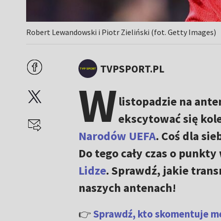
Robert Lewandowski i Piotr Zieliński (fot. Getty Images)
TVPSPORT.PL
W
listopadzie na ante
ekscytować się ko
Narodów UEFA
. Coś dla si
Do tego cały czas o punkty
Lidze
. Sprawdź, jakie tran
naszych antenach!
👉
Sprawdź, kto skomentuje mec