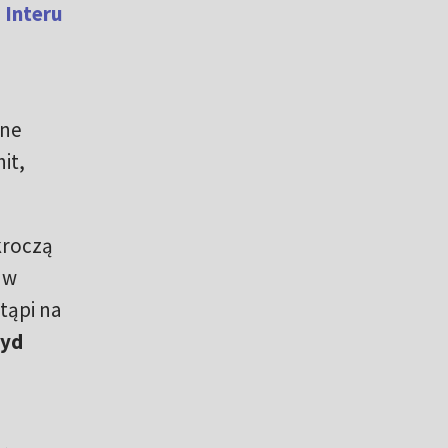
e
Interu
ane
it,
kroczą
 w
tąpi na
oyd