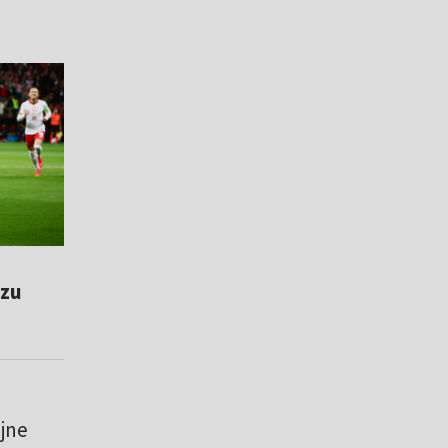
czu
jne