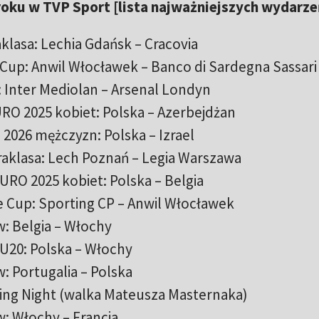
roku w TVP Sport [lista najważniejszych wydarze
aklasa: Lechia Gdańsk – Cracovia
Cup: Anwil Włocławek – Banco di Sardegna Sassari
w: Inter Mediolan – Arsenal Londyn
URO 2025 kobiet: Polska – Azerbejdżan
E 2026 mężczyzn: Polska – Izrael
traklasa: Lech Poznań – Legia Warszawa
URO 2025 kobiet: Polska – Belgia
e Cup: Sporting CP – Anwil Włocławek
w: Belgia – Włochy
e U20: Polska – Włochy
w: Portugalia – Polska
xing Night (walka Mateusza Masternaka)
w: Włochy – Francja