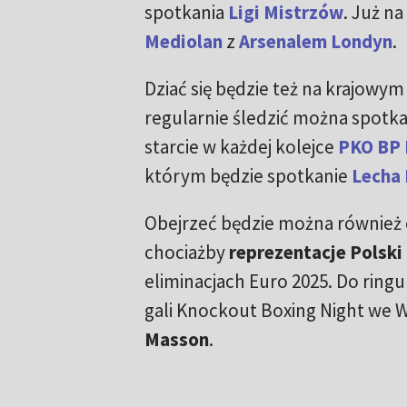
spotkania
Ligi Mistrzów
. Już n
Mediolan
z
Arsenalem Londyn
.
Dziać się będzie też na krajow
regularnie śledzić można spotk
starcie w każdej kolejce
PKO BP 
którym będzie spotkanie
Lecha
Obejrzeć będzie można również c
chociażby
reprezentacje Polski
eliminacjach Euro 2025. Do ring
gali Knockout Boxing Night we W
Masson
.