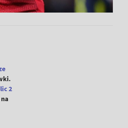
ze
wki.
lic 2
 na