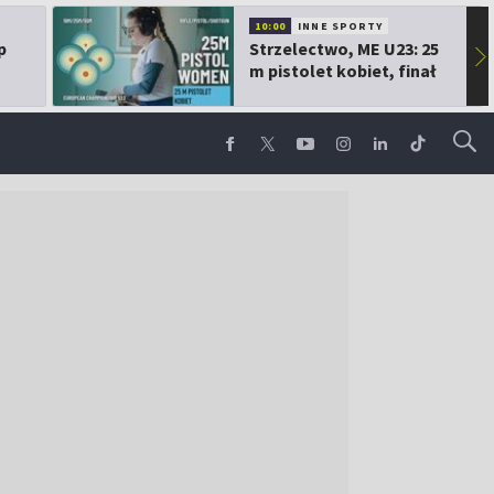
10:00
INNE SPORTY
p
Strzelectwo, ME U23: 25
▶
m pistolet kobiet, finał