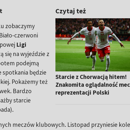
Czytaj też
t
sku zobaczymy
 Biało-czerwoni
upowej
Ligi
ą się na wyjeździe z
a potem podejmą
e spotkania będzie
Starcie z Chorwacją hitem!
kiej. Pokażemy też
Znakomita oglądalność me
ywek. Bardzo
reprezentacji Polski
ażby starcie
ada).
żnych meczów klubowych. Listopad przyniesie kole