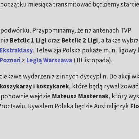
a początku miesiąca transmitować będziemy starci
ym podwórku. Przypominamy, że na antenach TVP
ania
Betclic 1 Ligi
oraz
Betclic 2 Ligi
, a także wybr
Ekstraklasy
. Telewizja Polska pokaże m.in. ligowy h
 Poznań
z
Legią Warszawa
(10 listopada).
iekawe wydarzenia z innych dyscyplin. Do akcji w
 koszykarzy i koszykarek
, które będą rywalizować
u ponownie wejdzie
Mateusz Masternak
, który wys
rocławiu. Rywalem Polaka będzie Australijczyk
Fl