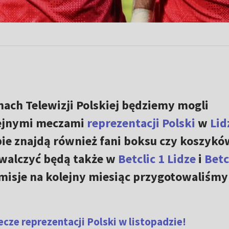
nach Telewizji Polskiej będziemy mogli
lejnymi meczami
reprezentacji Polski
w
Lid
ebie znajdą również fani boksu czy koszykó
 walczyć będą także w
Betclic 1 Lidze
i
Betc
smisje na kolejny miesiąc przygotowaliśmy
ze reprezentacji Polski w listopadzie!