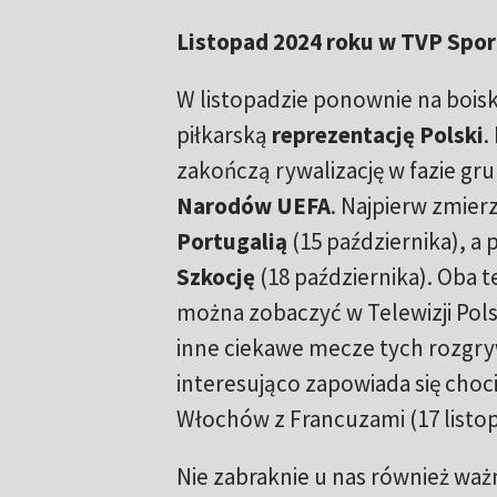
Listopad 2024 roku w TVP Spor
W listopadzie ponownie na boi
piłkarską
reprezentację Polski
.
zakończą rywalizację w fazie gr
Narodów UEFA
. Najpierw zmierz
Portugalią
(15 października), 
Szkocję
(18 października). Oba t
można zobaczyć w Telewizji Pols
inne ciekawe mecze tych rozgr
interesująco zapowiada się choci
Włochów z Francuzami (17 listop
Nie zabraknie u nas również wa