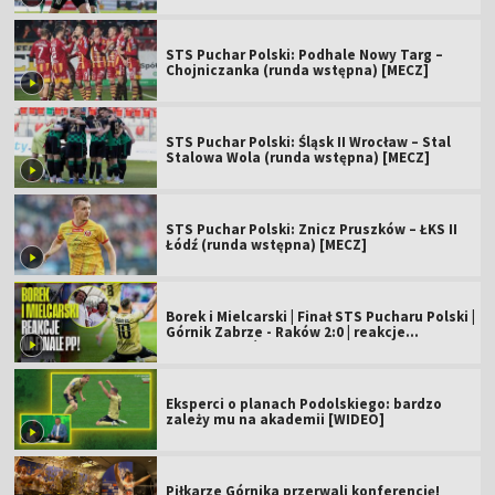
STS Puchar Polski: Podhale Nowy Targ –
Chojniczanka (runda wstępna) [MECZ]
STS Puchar Polski: Śląsk II Wrocław – Stal
Stalowa Wola (runda wstępna) [MECZ]
STS Puchar Polski: Znicz Pruszków – ŁKS II
Łódź (runda wstępna) [MECZ]
Borek i Mielcarski | Finał STS Pucharu Polski |
Górnik Zabrze - Raków 2:0 | reakcje
komentatorów
Eksperci o planach Podolskiego: bardzo
zależy mu na akademii [WIDEO]
Piłkarze Górnika przerwali konferencję!