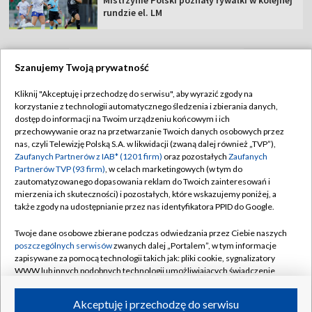
rundzie el. LM
Szanujemy Twoją prywatność
TVP
Kliknij "Akceptuję i przechodzę do serwisu", aby wyrazić zgody na
korzystanie z technologii automatycznego śledzenia i zbierania danych,
Abonament TVP
Regulamin TVP
dostęp do informacji na Twoim urządzeniu końcowym i ich
Polityka prywatności
Sklep TVP
przechowywanie oraz na przetwarzanie Twoich danych osobowych przez
nas, czyli Telewizję Polską S.A. w likwidacji (zwaną dalej również „TVP”),
Biuro Reklamy
Moje zgody
Zaufanych Partnerów z IAB* (1201 firm)
oraz pozostałych
Zaufanych
Partnerów TVP (93 firm)
, w celach marketingowych (w tym do
Oferta Handlowa
Biuro reklamy
zautomatyzowanego dopasowania reklam do Twoich zainteresowań i
mierzenia ich skuteczności) i pozostałych, które wskazujemy poniżej, a
Telegazeta ogłoszenia
Kontakt
także zgody na udostępnianie przez nas identyfikatora PPID do Google.
Emisja w TVP
Twoje dane osobowe zbierane podczas odwiedzania przez Ciebie naszych
Kanały
Rada Programowa
poszczególnych serwisów
zwanych dalej „Portalem”, w tym informacje
zapisywane za pomocą technologii takich jak: pliki cookie, sygnalizatory
Ogłoszenia przetargowe
WWW lub innych podobnych technologii umożliwiających świadczenie
©2026 Telewizja Polska Spółka Akcyjna w likwidacji
dopasowanych i bezpiecznych usług, personalizację treści oraz reklam,
Akademia Telewizyjna
udostępnianie funkcji mediów społecznościowych oraz analizowanie
Akceptuję i przechodzę do serwisu
Informacje o nadawcy
ruchu w Internecie.