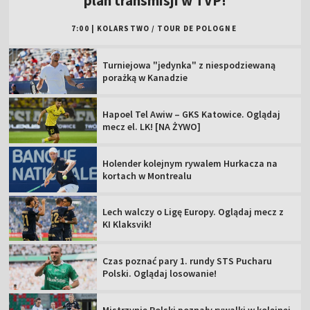
plan transmisji w TVP!
7:00
|
KOLARSTWO
/
TOUR DE POLOGNE
Turniejowa "jedynka" z niespodziewaną
porażką w Kanadzie
Hapoel Tel Awiw – GKS Katowice. Oglądaj
mecz el. LK! [NA ŻYWO]
Holender kolejnym rywalem Hurkacza na
kortach w Montrealu
Lech walczy o Ligę Europy. Oglądaj mecz z
KI Klaksvik!
Czas poznać pary 1. rundy STS Pucharu
Polski. Oglądaj losowanie!
Mistrzynie Polski poznały rywalki w kolejnej