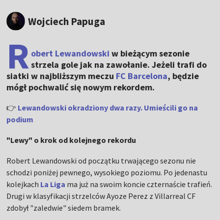
Wojciech Papuga
R
obert Lewandowski
w bieżącym sezonie
strzela gole jak na zawołanie. Jeżeli trafi do
siatki w najbliższym meczu
FC Barcelona
, będzie
mógł pochwalić się nowym rekordem.
👉
Lewandowski okradziony dwa razy. Umieścili go na
podium
"Lewy" o krok od kolejnego rekordu
Robert Lewandowski od początku trwającego sezonu nie
schodzi poniżej pewnego, wysokiego poziomu. Po jedenastu
kolejkach
La Liga
ma już na swoim koncie czternaście trafień.
Drugi w klasyfikacji strzelców Ayoze Perez z Villarreal CF
zdobył "zaledwie" siedem bramek.