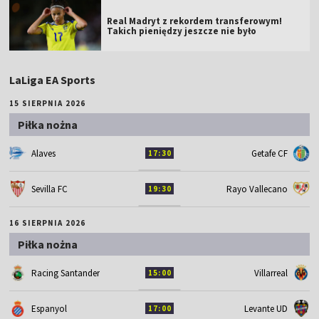
Real Madryt z rekordem transferowym!
Takich pieniędzy jeszcze nie było
LaLiga EA Sports
15 SIERPNIA 2026
Piłka nożna
Alaves
Getafe CF
17:30
Sevilla FC
Rayo Vallecano
19:30
16 SIERPNIA 2026
Piłka nożna
Racing Santander
Villarreal
15:00
Espanyol
Levante UD
17:00