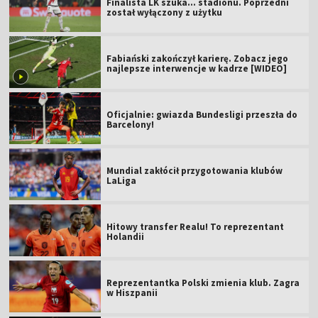
Finalista LK szuka... stadionu. Poprzedni
został wyłączony z użytku
Fabiański zakończył karierę. Zobacz jego
najlepsze interwencje w kadrze [WIDEO]
Oficjalnie: gwiazda Bundesligi przeszła do
Barcelony!
Mundial zakłócił przygotowania klubów
LaLiga
Hitowy transfer Realu! To reprezentant
Holandii
Reprezentantka Polski zmienia klub. Zagra
w Hiszpanii