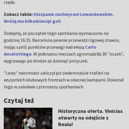
rzędu.
Zobacz także:
Hiszpanie zachwyceni Lewandowskim.
Wróżą mu kilkadziesiąt goli
Dodajmy, że początek tego spotkania wyznaczono na
godzinę 16:15. Barcelona pewnie przewodzi ligowej stawce,
mając sześć punktów przewagi nad ekipą
Carlo
Ancelottiego
. W jedenastu meczach zgromadziła 30 "oczek",
wygrywając po drodze aż dziesięć potyczek.
"Lewy" natomiast zaliczył już siedemnaście trafień na
wszystkich klubowych frontach w obecnej kampanii. Dokonał
tego w zaledwie czternastu spotkaniach.
Czytaj też
Historyczna oferta. Vinicius
otwarty na odejście z
Realu!