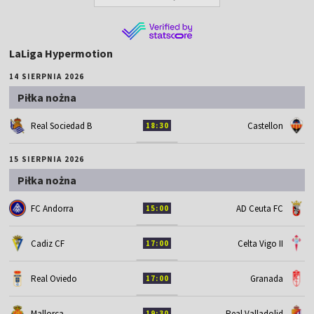
LaLiga Hypermotion
14 SIERPNIA 2026
Piłka nożna
Real Sociedad B
Castellon
18:30
15 SIERPNIA 2026
Piłka nożna
FC Andorra
AD Ceuta FC
15:00
Cadiz CF
Celta Vigo II
17:00
Real Oviedo
Granada
17:00
Mallorca
Real Valladolid
19:30