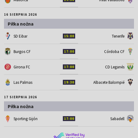
16 SIERPNIA 2026
Piłka nożna
SD Eibar
Tenerife
15:00
Burgos CF
Córdoba CF
17:00
Girona FC
CD Leganés
17:00
Las Palmas
Albacete Balompié
19:30
17 SIERPNIA 2026
Piłka nożna
Sporting Gijón
Sabadell
17:00