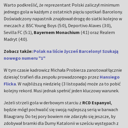
Warto podkreślić, że reprezentant Polski zaliczył minimum
jednego gola w każdym z ostatnich pięciu spotkań Barcelony.
Doświadczony napastnik znajdował drogę do siatki kolejno w
meczach z: BSC Young Boys (5:0), Deportivo Alaves (3:0),
Sevilla FC (5:1),
Bayernem Monachium
(4:1) oraz Realem
Madryt (4:0).
Zobacz także:
Polak na liście życzeń Barcelony! Szukają
nowego numeru "1"
W tym czasie kadrowicz Michała Probierza zanotował łącznie
dziesięć trafień dla zespołu prowadzonego przez
Hansiego
Flicka
. W najbliższą niedzielę (3 listopada) może za to pobić
kolejny rekord. Musi jednak spełnić jeden kluczowy warunek.
Jeżeli strzeli gola w derbowym starciu z
RCD Espanyol
,
będzie mógł pochwalić się swoją najlepszą serią w barwach
Blaugrany. Do tej pory bowiem nie zdarzyło się jeszcze, by
zdobywał bramki dla Dumy Katalonii w sześciu występach z