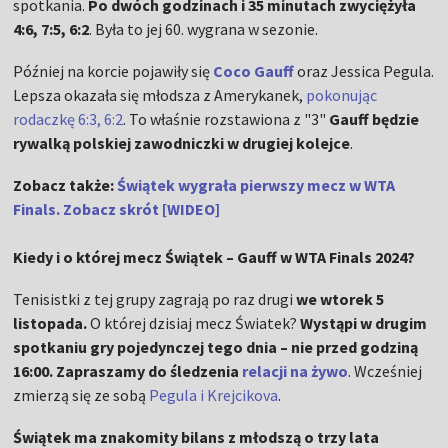
spotkania.
Po dwóch godzinach i 35 minutach zwyciężyła
4:6, 7:5, 6:2
. Była to jej 60. wygrana w sezonie.
Później na korcie pojawiły się
Coco Gauff
oraz Jessica Pegula.
Lepsza okazała się młodsza z Amerykanek,
pokonując
rodaczkę 6:3, 6:2
. To właśnie rozstawiona z "3"
Gauff będzie
rywalką polskiej zawodniczki w drugiej kolejce
.
Zobacz także:
Świątek wygrała pierwszy mecz w WTA
Finals. Zobacz skrót [WIDEO]
Kiedy i o której mecz Świątek – Gauff w WTA Finals 2024?
Tenisistki z tej grupy zagrają po raz drugi
we wtorek 5
listopada.
O której dzisiaj mecz Światek?
Wystąpi w drugim
spotkaniu gry pojedynczej tego dnia – nie przed godziną
16:00. Zapraszamy do śledzenia
relacji na żywo
.
Wcześniej
zmierzą się ze sobą
Pegula i Krejcikova
.
Świątek ma znakomity bilans z młodszą o trzy lata