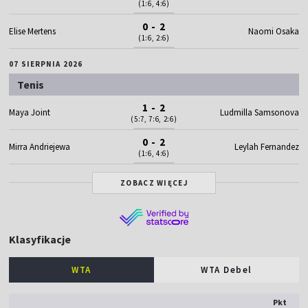
(1:6, 4:6)
0 - 2
Elise Mertens
Naomi Osaka
(1:6, 2:6)
07 SIERPNIA 2026
Tenis
1 - 2
Maya Joint
Ludmilla Samsonova
(5:7, 7:6, 2:6)
0 - 2
Mirra Andriejewa
Leylah Fernandez
(1:6, 4:6)
ZOBACZ WIĘCEJ
Klasyfikacje
WTA
WTA Debel
Pkt