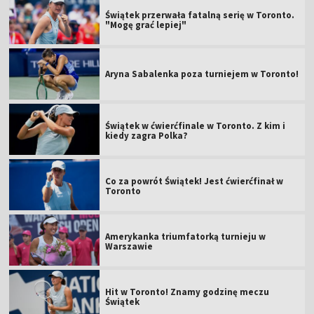
Świątek przerwała fatalną serię w Toronto.
"Mogę grać lepiej"
Aryna Sabalenka poza turniejem w Toronto!
Świątek w ćwierćfinale w Toronto. Z kim i
kiedy zagra Polka?
Co za powrót Świątek! Jest ćwierćfinał w
Toronto
Amerykanka triumfatorką turnieju w
Warszawie
Hit w Toronto! Znamy godzinę meczu
Świątek