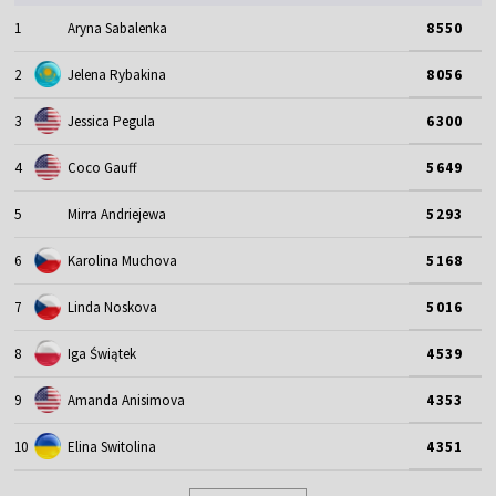
1
Aryna Sabalenka
8550
2
Jelena Rybakina
8056
3
Jessica Pegula
6300
4
Coco Gauff
5649
5
Mirra Andriejewa
5293
6
Karolina Muchova
5168
7
Linda Noskova
5016
8
Iga Świątek
4539
9
Amanda Anisimova
4353
10
Elina Switolina
4351