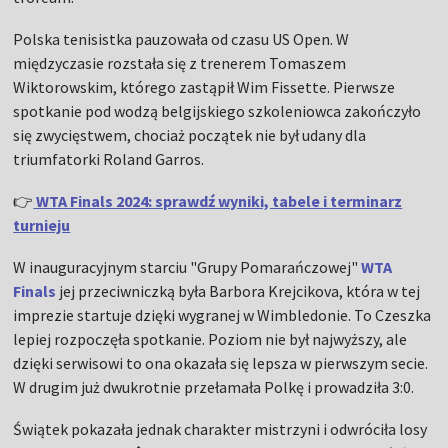
Polska tenisistka pauzowała od czasu US Open. W
międzyczasie rozstała się z trenerem Tomaszem
Wiktorowskim, którego zastąpił Wim Fissette. Pierwsze
spotkanie pod wodzą belgijskiego szkoleniowca zakończyło
się zwycięstwem, chociaż początek nie był udany dla
triumfatorki Roland Garros.
👉
WTA Finals 2024: sprawdź wyniki, tabele i terminarz
turnieju
W inauguracyjnym starciu "Grupy Pomarańczowej"
WTA
Finals
jej przeciwniczką była Barbora Krejcikova, która w tej
imprezie startuje dzięki wygranej w Wimbledonie. To Czeszka
lepiej rozpoczęła spotkanie. Poziom nie był najwyższy, ale
dzięki serwisowi to ona okazała się lepsza w pierwszym secie.
W drugim już dwukrotnie przełamała Polkę i prowadziła 3:0.
Świątek pokazała jednak charakter mistrzyni i odwróciła losy