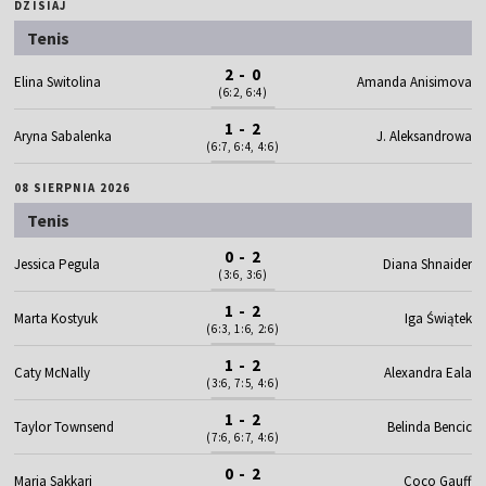
DZISIAJ
Tenis
2 - 0
Elina Switolina
Amanda Anisimova
(6:2, 6:4)
1 - 2
Aryna Sabalenka
J. Aleksandrowa
(6:7, 6:4, 4:6)
08 SIERPNIA 2026
Tenis
0 - 2
Jessica Pegula
Diana Shnaider
(3:6, 3:6)
1 - 2
Marta Kostyuk
Iga Świątek
(6:3, 1:6, 2:6)
1 - 2
Caty McNally
Alexandra Eala
(3:6, 7:5, 4:6)
1 - 2
Taylor Townsend
Belinda Bencic
(7:6, 6:7, 4:6)
0 - 2
Maria Sakkari
Coco Gauff