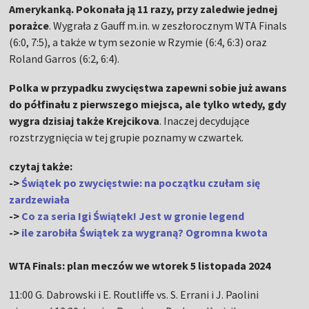
Amerykanką. Pokonała ją 11 razy, przy zaledwie jednej
porażce
. Wygrała z Gauff m.in. w zeszłorocznym WTA Finals
(6:0, 7:5), a także w tym sezonie w Rzymie (6:4, 6:3) oraz
Roland Garros (6:2, 6:4).
Polka w przypadku zwycięstwa zapewni sobie już awans
do półfinału z pierwszego miejsca, ale tylko wtedy, gdy
wygra dzisiaj także Krejcikova
. Inaczej decydujące
rozstrzygnięcia w tej grupie poznamy w czwartek.
czytaj także:
->
Świątek po zwycięstwie: na początku czułam się
zardzewiała
->
Co za seria Igi Świątek! Jest w gronie legend
->
ile zarobiła Świątek za wygraną? Ogromna kwota
WTA Finals: plan meczów we wtorek 5 listopada 2024
11:00 G. Dabrowski i E. Routliffe vs. S. Errani i J. Paolini