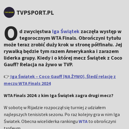
TVPSPORT.PL
O
d zwycięstwa
Iga Świątek
zaczęła występ w
tegorocznym WTA Finals. Obrończyni tytułu
może teraz zrobić duży krok w stronę półfinału. Jej
rywalką będzie tym razem Amerykanka i zarazem
liderka grupy. Kiedy i o której mecz Świątek z Coco
Gauff? Relacja na żywo w TVP.
👉
Iga Świątek – Coco Gauff [NA ŻYWO]. Śledź relację z
meczu WTA Finals 2024
WTA Finals 2024: z kim Iga Świątek zagra drugi mecz?
W sobotę w Rijadzie rozpoczął się turniej z udziałem
najlepszych tenisistek sezonu. Po raz kolejny gra w nim Iga
Światek. Obecna wiceliderka rankingu
WTA
to obrończyni
trofeum.