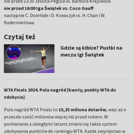
nie przed 13:30 Jessica Pegula vs. Barbora Krejcikova
nie przed 16:00 Iga Świątek vs. Coco Gauff
następnie C. Dolehide i D. Krawczyk vs. H. Chan i W.
Kudermietowa
Czytaj też
Gdzie są kibice? Pustki na
meczu Igi Świątek
WTA Finals 2024. Pula nagród [kwoty, punkty WTA do
zdobycia]
Pula nagród WTA Finals to
15,25 miliona dolarów
, więc aż o
przeszło sześć milionów więcej niż przed rokiem. W
porównaniu z ubiegłymi latami zmieni się także system
zdobywania punktów do rankingu WTA. Każde zwycięstwo w