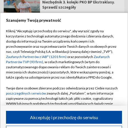
Niezbędnik 3. kolejki PKO BP Ekstraklasy.
Sprawdź szczegóły
Szanujemy Twoją prywatność
Kliknij "Akceptuję i przechodzę do serwisu", aby wyrazić zgody na
korzystanie z technologii automatycznego śledzenia i zbierania danych,
TVP
dostęp do informacji na Twoim urządzeniu końcowym i ich
Abonament TVP
Regulamin TVP
przechowywanie oraz na przetwarzanie Twoich danych osobowych przez
nas, czyli Telewizję Polską S.A. w likwidacji (zwaną dalej również „TVP”),
Polityka prywatności
Sklep TVP
Zaufanych Partnerów z IAB* (1201 firm)
oraz pozostałych
Zaufanych
Partnerów TVP (93 firm)
, w celach marketingowych (w tym do
Biuro Reklamy
Moje zgody
zautomatyzowanego dopasowania reklam do Twoich zainteresowań i
mierzenia ich skuteczności) i pozostałych, które wskazujemy poniżej, a
Oferta Handlowa
Biuro reklamy
także zgody na udostępnianie przez nas identyfikatora PPID do Google.
Telegazeta ogłoszenia
Kontakt
Twoje dane osobowe zbierane podczas odwiedzania przez Ciebie naszych
Emisja w TVP
poszczególnych serwisów
zwanych dalej „Portalem”, w tym informacje
zapisywane za pomocą technologii takich jak: pliki cookie, sygnalizatory
Kanały
Rada Programowa
WWW lub innych podobnych technologii umożliwiających świadczenie
dopasowanych i bezpiecznych usług, personalizację treści oraz reklam,
Ogłoszenia przetargowe
udostępnianie funkcji mediów społecznościowych oraz analizowanie
©2026 Telewizja Polska Spółka Akcyjna w likwidacji
Akceptuję i przechodzę do serwisu
ruchu w Internecie.
Akademia Telewizyjna