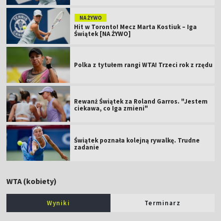
NA ŻYWO
Hit w Toronto! Mecz Marta Kostiuk – Iga
Świątek [NA ŻYWO]
Polka z tytułem rangi WTA! Trzeci rok z rzędu
Rewanż Świątek za Roland Garros. "Jestem
ciekawa, co Iga zmieni"
Świątek poznała kolejną rywalkę. Trudne
zadanie
WTA (kobiety)
Wyniki
Terminarz