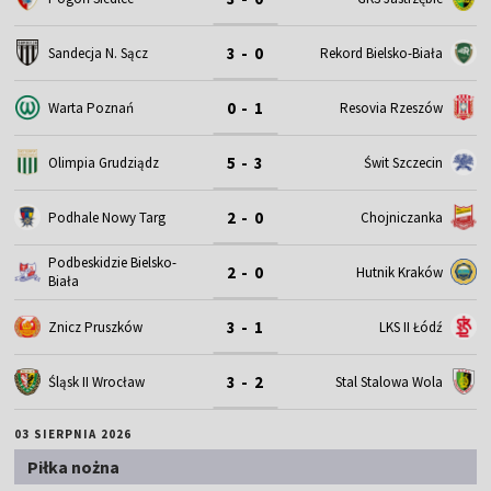
3 - 0
Sandecja N. Sącz
Rekord Bielsko-Biała
0 - 1
Warta Poznań
Resovia Rzeszów
5 - 3
Olimpia Grudziądz
Świt Szczecin
2 - 0
Podhale Nowy Targ
Chojniczanka
Podbeskidzie Bielsko-
2 - 0
Hutnik Kraków
Biała
3 - 1
Znicz Pruszków
LKS II Łódź
3 - 2
Śląsk II Wrocław
Stal Stalowa Wola
03 SIERPNIA 2026
Piłka nożna