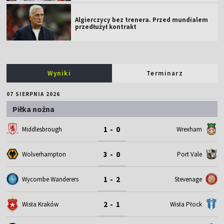
Algierczycy bez trenera. Przed mundialem
przedłużył kontrakt
Wyniki
Terminarz
07 SIERPNIA 2026
Piłka nożna
1 - 0
Middlesbrough
Wrexham
3 - 0
Wolverhampton
Port Vale
1 - 2
Wycombe Wanderers
Stevenage
2 - 1
Wisła Kraków
Wisła Płock