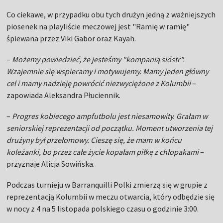
Co ciekawe, w przypadku obu tych drużyn jedną z ważniejszych
piosenek na playliście meczowej jest "Ramię w ramię"
śpiewana przez Viki Gabor oraz Kayah.
–
Możemy powiedzieć, że jesteśmy "kompanią sióstr".
Wzajemnie się wspieramy i motywujemy. Mamy jeden główny
cel i mamy nadzieję powrócić niezwyciężone z Kolumbii
–
zapowiada Aleksandra Płuciennik.
–
Progres kobiecego ampfutbolu jest niesamowity. Grałam w
seniorskiej reprezentacji od początku. Moment utworzenia tej
drużyny był przełomowy. Cieszę się, że mam w końcu
koleżanki, bo przez całe życie kopałam piłkę z chłopakami
–
przyznaje Alicja Sowińska.
Podczas turnieju w Barranquilli Polki zmierzą się w grupie z
reprezentacją Kolumbii w meczu otwarcia, który odbędzie się
w nocy z 4 na 5 listopada polskiego czasu o godzinie 3:00.