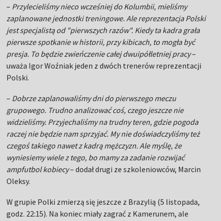
–
Przylecieliśmy nieco wcześniej do Kolumbii, mieliśmy
zaplanowane jednostki treningowe. Ale reprezentacja Polski
jest specjalistą od "pierwszych razów". Kiedy ta kadra grała
pierwsze spotkanie w historii, przy kibicach, to mogła być
presja. To będzie zwieńczenie całej dwuipółletniej pracy
–
uważa Igor Woźniak jeden z dwóch trenerów reprezentacji
Polski.
–
Dobrze zaplanowaliśmy dni do pierwszego meczu
grupowego. Trudno analizować coś, czego jeszcze nie
widzieliśmy. Przyjechaliśmy na trudny teren, gdzie pogoda
raczej nie będzie nam sprzyjać. My nie doświadczyliśmy też
czegoś takiego nawet z kadrą mężczyzn. Ale myślę, że
wyniesiemy wiele z tego, bo mamy za zadanie rozwijać
ampfutbol kobiecy
– dodał drugi ze szkoleniowców, Marcin
Oleksy.
W grupie Polki zmierzą się jeszcze z Brazylią (5 listopada,
godz. 22:15). Na koniec miały zagrać z Kamerunem, ale