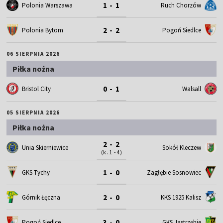
1 - 1
Polonia Warszawa
Ruch Chorzów
2 - 2
Polonia Bytom
Pogoń Siedlce
06 SIERPNIA 2026
Piłka nożna
0 - 1
Bristol City
Walsall
05 SIERPNIA 2026
Piłka nożna
2 - 2
Unia Skierniewice
Sokół Kleczew
(k. 1 - 4)
1 - 0
GKS Tychy
Zagłębie Sosnowiec
2 - 0
Górnik Łęczna
KKS 1925 Kalisz
3 - 0
Pogoń Siedlce
GKS Jastrzębie