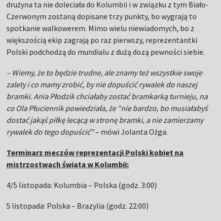
drużyna ta nie doleciała do Kolumbii i w związku z tym Biało-
Czerwonym zostaną dopisane trzy punkty, bo wygrają to
spotkanie walkowerem. Mimo wielu niewiadomych, bo z
większością ekip zagrają po raz pierwszy, reprezentantki
Polski podchodzą do mundialu z dużą dozą pewności siebie.
– Wiemy, że to będzie trudne, ale znamy też wszystkie swoje
zalety i co mamy zrobić, by nie dopuścić rywalek do naszej
bramki. Ania Płodzik chciałaby zostać bramkarką turnieju, na
co Ola Płuciennik powiedziała, że "nie bardzo, bo musiałabyś
dostać jakąś piłkę lecącą w stronę bramki, a nie zamierzamy
rywalek do tego dopuścić"
– mówi Jolanta Ożga.
Terminarz meczów reprezentacji Polski kobiet na
mistrzostwach świata w Kolumbii:
4/5 listopada: Kolumbia – Polska (godz. 3:00)
5 listopada: Polska – Brazylia (godz. 22:00)