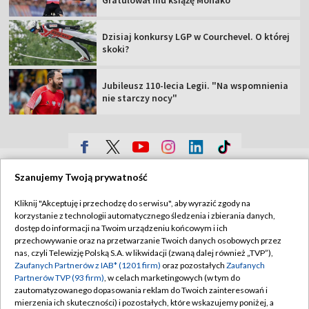
Gratulował mu książę Monako
Dzisiaj konkursy LGP w Courchevel. O której
skoki?
Jubileusz 110-lecia Legii. "Na wspomnienia
nie starczy nocy"
TVP
Szanujemy Twoją prywatność
Abonament TVP
Regulamin TVP
Kliknij "Akceptuję i przechodzę do serwisu", aby wyrazić zgody na
Polityka prywatności
Sklep TVP
korzystanie z technologii automatycznego śledzenia i zbierania danych,
dostęp do informacji na Twoim urządzeniu końcowym i ich
Biuro Reklamy
Moje zgody
przechowywanie oraz na przetwarzanie Twoich danych osobowych przez
nas, czyli Telewizję Polską S.A. w likwidacji (zwaną dalej również „TVP”),
Oferta Handlowa
Biuro reklamy
Zaufanych Partnerów z IAB* (1201 firm)
oraz pozostałych
Zaufanych
Partnerów TVP (93 firm)
, w celach marketingowych (w tym do
Telegazeta ogłoszenia
Kontakt
zautomatyzowanego dopasowania reklam do Twoich zainteresowań i
Emisja w TVP
mierzenia ich skuteczności) i pozostałych, które wskazujemy poniżej, a