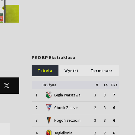
PKO BP Ekstraklasa
Tabela
Wyniki
Terminarz
Drużyna
M
+/-
Pkt
1
Legia Warszawa
3
3
7
2
Górnik Zabrze
2
3
6
3
Pogoń Szczecin
3
3
6
4
Jagiellonia
2
2
6