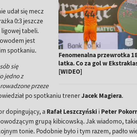
ie udał się mecz
rażka 0:3 jeszcze
ligowej tabeli.
 dowodem jest
im spotkaniu.
Fenomenalna przewrotka 18
latka. Co za gol w Ekstrakla
osób się
[WIDEO]
o jedno z
 prowadzone przeze
wiedział po spotkaniu trener
Jacek Magiera
.
or dopingujący, a
Rafał Leszczyński
i
Peter Pokor
 dowodzącym grupą kibicowską. Jak wiadomo, taki
ojnym tonie. Podobnie było i tym razem, padło wi