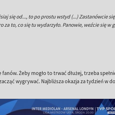
siaj się od..., to po prostu wstyd (...) Zastanówcie si
kro za to, co się tu wydarzyło. Panowie, weźcie się w g
 fanów. Żeby mogło to trwać dłużej, trzeba spełni
zacząć wygrywać. Najbliższa okazja za tydzień w 