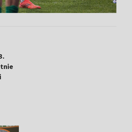
3.
tnie
i