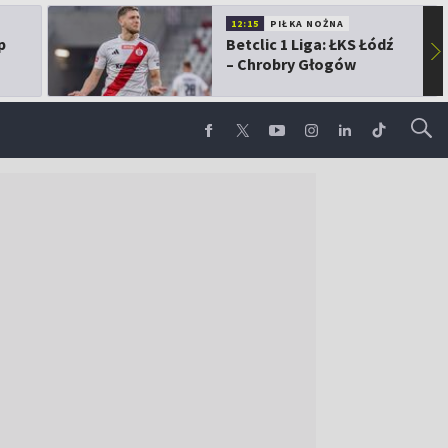
12:15
PIŁKA NOŻNA
p
Betclic 1 Liga: ŁKS Łódź
▶
– Chrobry Głogów