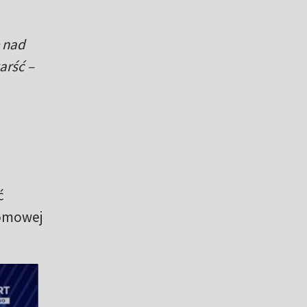
ę nad
arść –
ć
domowej