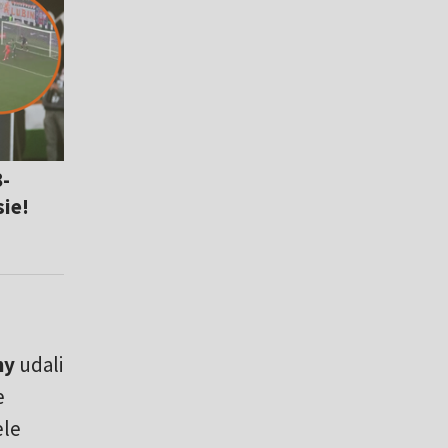
-
sie!
ny
udali
e
ele