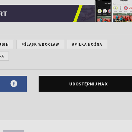
RT
UBIN
#ŚLĄSK WROCŁAW
#PIŁKA NOŻNA
SA
UDOSTĘPNIJ NA X