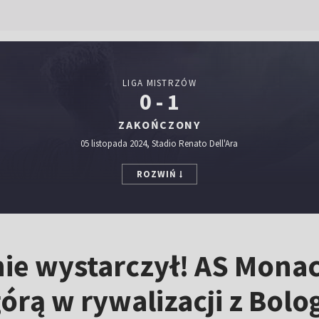
LIGA MISTRZÓW
0 - 1
ZAKOŃCZONY
05 listopada 2024, Stadio Renato Dell'Ara
ROZWIŃ
nie wystarczył! AS Mon
rą w rywalizacji z Bolo