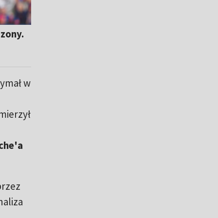
dzony.
zymał w
mierzył
che'a
przez
naliza