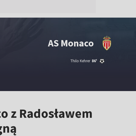
AS Monaco
Thilo Kehrer
86'
aco z Radosławem
gną