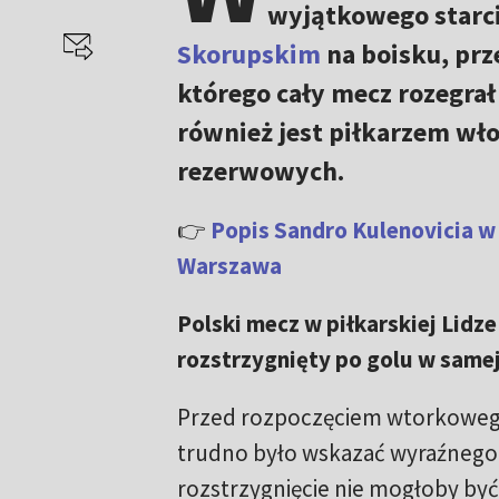
wyjątkowego starci
Skorupskim
na boisku, prz
którego cały mecz rozegra
również jest piłkarzem wło
rezerwowych.
👉
Popis Sandro Kulenovicia w 
Warszawa
Polski mecz w piłkarskiej Lidz
rozstrzygnięty po golu w same
Przed rozpoczęciem wtorkowego
trudno było wskazać wyraźnego
rozstrzygnięcie nie mogłoby by