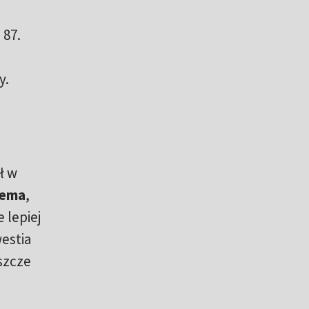
 87.
y.
ł w
kema
,
 lepiej
westia
eszcze