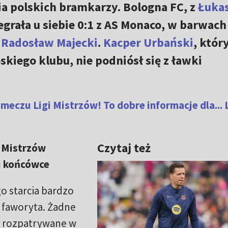
a polskich bramkarzy. Bologna FC, z
Łuka
egrała u siebie 0:1 z AS Monaco, w barwach
ł
Radosław Majecki
.
Kacper Urbański
, któr
skiego klubu, nie podniósł się z ławki
meczu Ligi Mistrzów! To dobre informacje dla... 
Czytaj też
e Mistrzów
j końcówce
 starcia bardzo
 faworyta. Żadne
ć rozpatrywane w