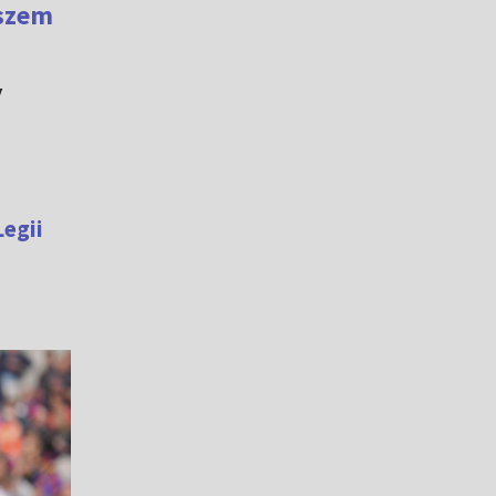
szem
y
Legii