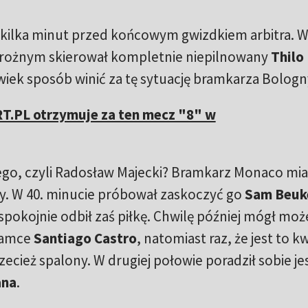
 kilka minut przed końcowym gwizdkiem arbitra. W
ie rożnym skierował kompletnie niepilnowany
Thilo
wiek sposób winić za tę sytuację bramkarza Bologn
T.PL otrzymuje za ten mecz "8" w
kiego, czyli Radosław Majecki? Bramkarz Monaco mia
y. W 40. minucie próbował zaskoczyć go
Sam Beu
 spokojnie odbił zaś piłkę. Chwilę później mógł może
bramce
Santiago Castro
, natomiast raz, że jest to k
rzecież spalony. W drugiej połowie poradził sobie j
ana
.