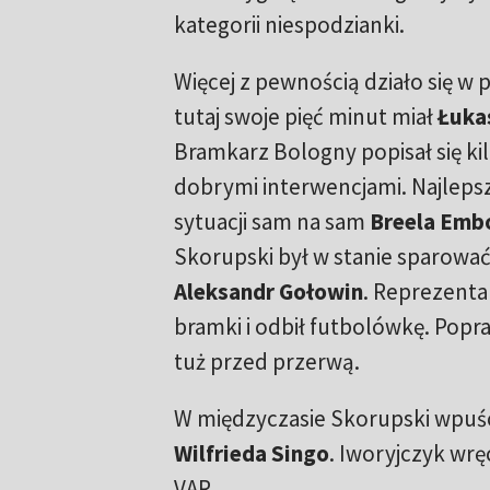
kategorii niespodzianki.
Więcej z pewnością działo się w p
tutaj swoje pięć minut miał
Łuka
Bramkarz Bologny popisał się k
dobrymi interwencjami. Najlepsza
sytuacji sam na sam
Breela Emb
Skorupski był w stanie sparować
Aleksandr Gołowin
. Reprezenta
bramki i odbił futbolówkę. Popra
tuż przed przerwą.
W międzyczasie Skorupski wpuśc
Wilfrieda Singo
. Iworyjczyk wrę
VAR.