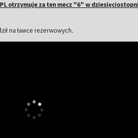
PL otrzymuje za ten mecz "6" w dziesięciostopn
dził na ławce rezerwowych.