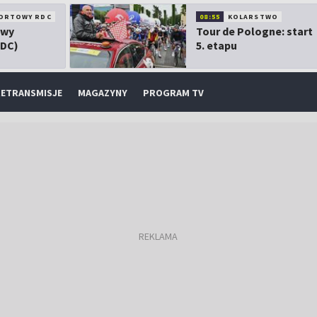
ORTOWY RDC
08:55
KOLARSTWO
owy
Tour de Pologne: start
RDC)
5. etapu
ETRANSMISJE
MAGAZYNY
PROGRAM TV