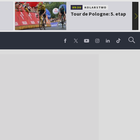
09:30
KOLARSTWO
Tour de Pologne: 5. etap
▶