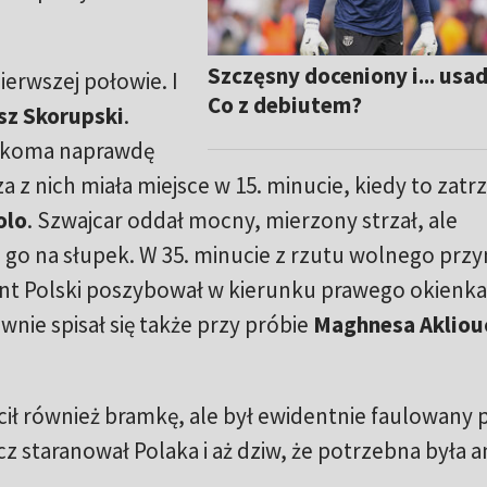
Szczęsny doceniony i... usa
ierwszej połowie. I
Co z debiutem?
sz Skorupski
.
ilkoma naprawdę
 z nich miała miejsce w 15. minucie, kiedy to zatr
olo
. Szwajcar oddał mocny, mierzony strzał, ale
 go na słupek. W 35. minucie z rzutu wolnego przy
nt Polski poszybował w kierunku prawego okienka
wnie spisał się także przy próbie
Maghnesa Akliou
ił również bramkę, ale był ewidentnie faulowany 
cz staranował Polaka i aż dziw, że potrzebna była a