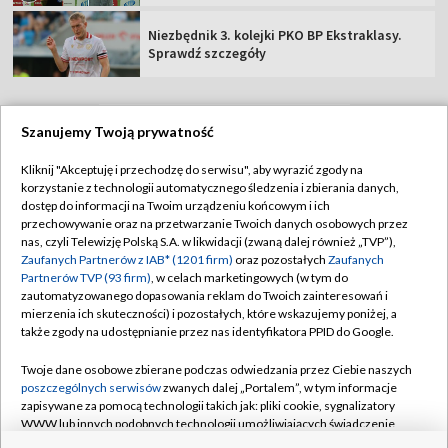
Niezbędnik 3. kolejki PKO BP Ekstraklasy.
Sprawdź szczegóły
Szanujemy Twoją prywatność
TVP
Kliknij "Akceptuję i przechodzę do serwisu", aby wyrazić zgody na
korzystanie z technologii automatycznego śledzenia i zbierania danych,
Abonament TVP
Regulamin TVP
dostęp do informacji na Twoim urządzeniu końcowym i ich
Polityka prywatności
Sklep TVP
przechowywanie oraz na przetwarzanie Twoich danych osobowych przez
nas, czyli Telewizję Polską S.A. w likwidacji (zwaną dalej również „TVP”),
Biuro Reklamy
Moje zgody
Zaufanych Partnerów z IAB* (1201 firm)
oraz pozostałych
Zaufanych
Partnerów TVP (93 firm)
, w celach marketingowych (w tym do
Oferta Handlowa
Biuro reklamy
zautomatyzowanego dopasowania reklam do Twoich zainteresowań i
mierzenia ich skuteczności) i pozostałych, które wskazujemy poniżej, a
Telegazeta ogłoszenia
Kontakt
także zgody na udostępnianie przez nas identyfikatora PPID do Google.
Emisja w TVP
Twoje dane osobowe zbierane podczas odwiedzania przez Ciebie naszych
Kanały
Rada Programowa
poszczególnych serwisów
zwanych dalej „Portalem”, w tym informacje
zapisywane za pomocą technologii takich jak: pliki cookie, sygnalizatory
Ogłoszenia przetargowe
WWW lub innych podobnych technologii umożliwiających świadczenie
©2026 Telewizja Polska Spółka Akcyjna w likwidacji
dopasowanych i bezpiecznych usług, personalizację treści oraz reklam,
Akademia Telewizyjna