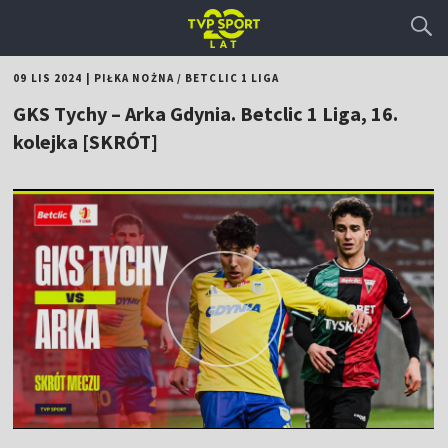
09 LIS 2024
|
PIŁKA NOŻNA
/
BETCLIC 1 LIGA
GKS Tychy – Arka Gdynia. Betclic 1 Liga, 16.
kolejka [SKRÓT]