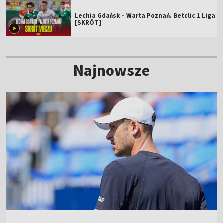
Lechia Gdańsk – Warta Poznań. Betclic 1 Liga
[SKRÓT]
Najnowsze