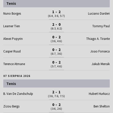
Tenis
1 - 2
Nuno Borges
Luciano Darderi
(6:4, 3:6, 5:7)
2 - 0
Learner Tien
Tommy Paul
(6:3, 6:2)
0 - 2
Alexei Popyrin
Thiago A. Tirante
(3:6, 4:6)
0 - 2
Casper Ruud
Joao Fonseca
(6:7, 3:6)
0 - 2
Terence Atmane
Jakub Mensik
(5:7, 4:6)
07 SIERPNIA 2026
Tenis
2 - 1
B. Van De Zandschulp
Hubert Hurkacz
(3:6, 7:6, 7:5)
0 - 2
Zizou Bergs
Ben Shelton
(3:6, 2:6)