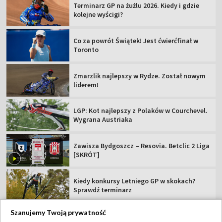
Terminarz GP na żużlu 2026. Kiedy i gdzie
kolejne wyścigi?
Co za powrót Świątek! Jest ćwierćfinał w
Toronto
Zmarzlik najlepszy w Rydze. Został nowym
liderem!
LGP: Kot najlepszy z Polaków w Courchevel.
Wygrana Austriaka
Zawisza Bydgoszcz – Resovia. Betclic 2 Liga
[SKRÓT]
Kiedy konkursy Letniego GP w skokach?
Sprawdź terminarz
Szanujemy Twoją prywatność