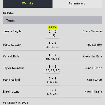
Wyniki
Terminarz
DZISIAJ
Tenis
TRWA
Jessica Pegula
0 - 0
Diana Shnaider
(1:1)
1 - 2
Marta Kostyuk
Iga Świątek
(6:3, 1:6, 2:6)
1 - 2
Caty McNally
Alexandra Eala
(3:6, 7:5, 4:6)
1 - 2
Taylor Townsend
Belinda Bencic
(7:6, 6:7, 4:6)
0 - 2
Maria Sakkari
Coco Gauff
(1:6, 4:6)
0 - 2
Elise Mertens
Naomi Osaka
(1:6, 2:6)
07 SIERPNIA 2026