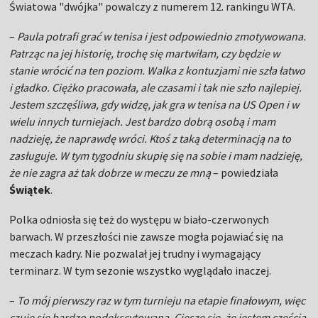
Światowa "dwójka" powalczy z numerem 12. rankingu WTA.
–
Paula potrafi grać w tenisa i jest odpowiednio zmotywowana.
Patrząc na jej historię, trochę się martwiłam, czy będzie w
stanie wrócić na ten poziom. Walka z kontuzjami nie szła łatwo
i gładko. Ciężko pracowała, ale czasami i tak nie szło najlepiej.
Jestem szczęśliwa, gdy widzę, jak gra w tenisa na US Open i w
wielu innych turniejach. Jest bardzo dobrą osobą i mam
nadzieję, że naprawdę wróci. Ktoś z taką determinacją na to
zasługuje. W tym tygodniu skupię się na sobie i mam nadzieję,
że nie zagra aż tak dobrze w meczu ze mną
– powiedziała
Świątek
.
Polka odniosła się też do występu w biało-czerwonych
barwach. W przeszłości nie zawsze mogła pojawiać się na
meczach kadry. Nie pozwalał jej trudny i wymagający
terminarz. W tym sezonie wszystko wyglądało inaczej.
–
To mój pierwszy raz w tym turnieju na etapie finałowym, więc
czuję się bardzo podekscytowana. Cieszę się, że jestem częścią