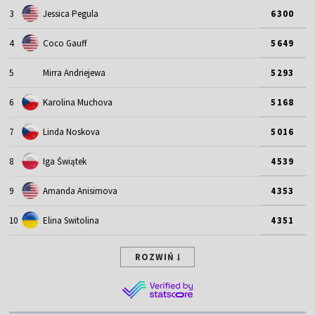
3
Jessica Pegula
6300
4
Coco Gauff
5649
5
Mirra Andriejewa
5293
6
Karolina Muchova
5168
7
Linda Noskova
5016
8
Iga Świątek
4539
9
Amanda Anisimova
4353
10
Elina Switolina
4351
ROZWIŃ