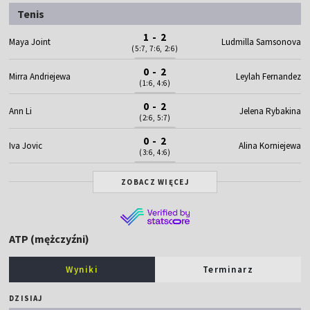
Tenis
1 - 2
Maya Joint
Ludmilla Samsonova
(5:7, 7:6, 2:6)
0 - 2
Mirra Andriejewa
Leylah Fernandez
(1:6, 4:6)
0 - 2
Ann Li
Jelena Rybakina
(2:6, 5:7)
0 - 2
Iva Jovic
Alina Korniejewa
(3:6, 4:6)
ZOBACZ WIĘCEJ
ATP (mężczyźni)
Wyniki
Terminarz
DZISIAJ