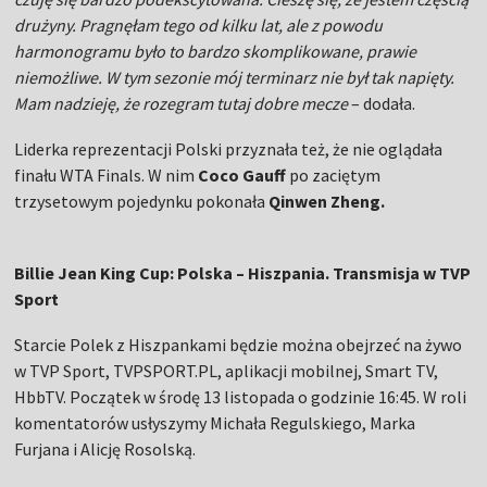
drużyny. Pragnęłam tego od kilku lat, ale z powodu
harmonogramu było to bardzo skomplikowane, prawie
niemożliwe. W tym sezonie mój terminarz nie był tak napięty.
Mam nadzieję, że rozegram tutaj dobre mecze
– dodała.
Liderka reprezentacji Polski przyznała też, że nie oglądała
finału WTA Finals. W nim
Coco Gauff
po zaciętym
trzysetowym pojedynku pokonała
Qinwen Zheng.
Billie Jean King Cup: Polska – Hiszpania. Transmisja w TVP
Sport
Starcie Polek z Hiszpankami będzie można obejrzeć na żywo
w TVP Sport, TVPSPORT.PL, aplikacji mobilnej, Smart TV,
HbbTV. Początek w środę 13 listopada o godzinie 16:45. W roli
komentatorów usłyszymy Michała Regulskiego, Marka
Furjana i Alicję Rosolską.