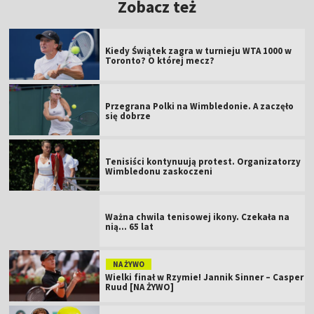
Zobacz też
Kiedy Świątek zagra w turnieju WTA 1000 w
Toronto? O której mecz?
Przegrana Polki na Wimbledonie. A zaczęło
się dobrze
Tenisiści kontynuują protest. Organizatorzy
Wimbledonu zaskoczeni
Ważna chwila tenisowej ikony. Czekała na
nią... 65 lat
NA ŻYWO
Wielki finał w Rzymie! Jannik Sinner – Casper
Ruud [NA ŻYWO]