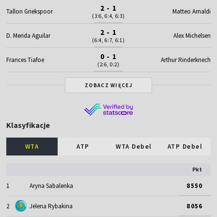
2 - 1
Tallon Griekspoor
Matteo Arnaldi
(3:6, 6:4, 6:3)
2 - 1
D. Merida Aguilar
Alex Michelsen
(6:4, 6:7, 6:1)
0 - 1
Frances Tiafoe
Arthur Rinderknech
(2:6, 0:2)
ZOBACZ WIĘCEJ
Klasyfikacje
WTA
ATP
WTA Debel
ATP Debel
Pkt
1
Aryna Sabalenka
8550
2
Jelena Rybakina
8056