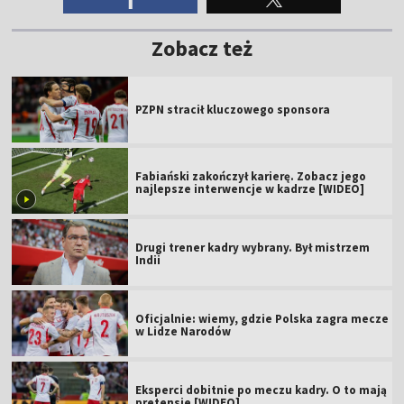
Zobacz też
PZPN stracił kluczowego sponsora
Fabiański zakończył karierę. Zobacz jego
najlepsze interwencje w kadrze [WIDEO]
Drugi trener kadry wybrany. Był mistrzem
Indii
Oficjalnie: wiemy, gdzie Polska zagra mecze
w Lidze Narodów
Eksperci dobitnie po meczu kadry. O to mają
pretensje [WIDEO]