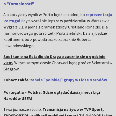
o "formalności"
A o korzystny wynik w Porto będzie trudno, bo
reprezentacja
Portugalii
była wyraźnie lepsza w październiku w Warszawie.
Wygrała 3:1, a jedną z bramek zdobył Cristiano Ronaldo. Dla
nas honorowego gola strzelił Piotr Zieliński. Dzisiaj będzie
kapitanem, bo z powodu urazu zabraknie Roberta
Lewandowskiego.
Spotkanie na Estadio do Dragao zacznie się o godzinie
20:45
. W tym samym czasie Chorwaci będą grać ze Szkotami w
Glasgow.
Zobacz także:
tabela "polskiej" grupy w Lidze Narodów
Portugalia – Polska. Gdzie oglądać dzisiaj mecz Ligi
Narodów UEFA?
Trwa już nasze studio
.
T
ransmisja na żywo w TVP Sport,
TVPSPORT.PL, aplikacji mobilnej i smart TV. Od 20:25 także