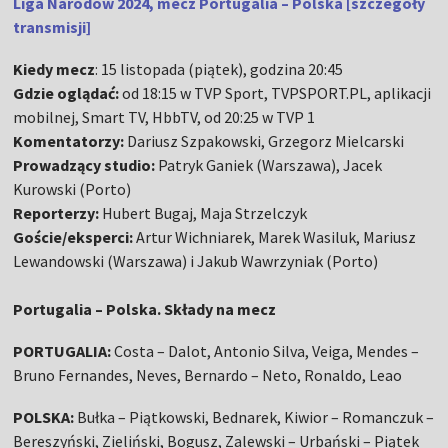
Liga Narodów 2024, mecz Portugalia – Polska [szczegóły
transmisji]
Kiedy mecz
: 15 listopada (piątek), godzina 20:45
Gdzie oglądać:
od 18:15 w TVP Sport, TVPSPORT.PL, aplikacji
mobilnej, Smart TV, HbbTV, od 20:25 w TVP 1
Komentatorzy:
Dariusz Szpakowski, Grzegorz Mielcarski
Prowadzący studio:
Patryk Ganiek (Warszawa), Jacek
Kurowski (Porto)
Reporterzy:
Hubert Bugaj, Maja Strzelczyk
Goście/eksperci:
Artur Wichniarek, Marek Wasiluk, Mariusz
Lewandowski (Warszawa) i Jakub Wawrzyniak (Porto)
Portugalia – Polska. Składy na mecz
PORTUGALIA:
Costa – Dalot, Antonio Silva, Veiga, Mendes –
Bruno Fernandes, Neves, Bernardo – Neto, Ronaldo, Leao
POLSKA:
Bułka – Piątkowski, Bednarek, Kiwior – Romanczuk –
Bereszyński, Zieliński, Bogusz, Zalewski – Urbański – Piątek