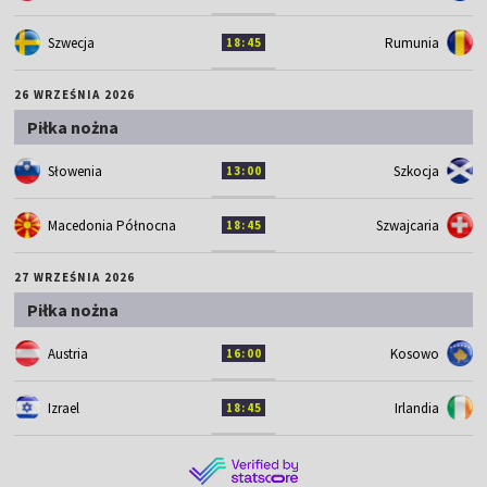
Szwecja
Rumunia
18:45
26 WRZEŚNIA 2026
Piłka nożna
Słowenia
Szkocja
13:00
Macedonia Północna
Szwajcaria
18:45
27 WRZEŚNIA 2026
Piłka nożna
Austria
Kosowo
16:00
Izrael
Irlandia
18:45