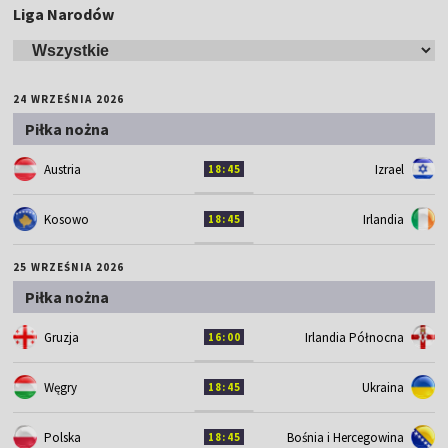
Liga Narodów
24 WRZEŚNIA 2026
Piłka nożna
Austria
Izrael
18:45
Kosowo
Irlandia
18:45
25 WRZEŚNIA 2026
Piłka nożna
Gruzja
Irlandia Północna
16:00
Węgry
Ukraina
18:45
Polska
Bośnia i Hercegowina
18:45