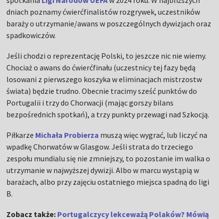
spotkania
Ligi Narodów UEFA
w 2024 roku. W najbliższych
dniach poznamy ćwierćfinalistów rozgrywek, uczestników
baraży o utrzymanie/awans w poszczególnych dywizjach oraz
spadkowiczów.
Jeśli chodzi o reprezentację Polski, to jeszcze nic nie wiemy.
Chociaż o awans do ćwierćfinału (uczestnicy tej fazy będą
losowani z pierwszego koszyka w eliminacjach mistrzostw
świata) będzie trudno. Obecnie tracimy sześć punktów do
Portugalii i trzy do Chorwacji (mając gorszy bilans
bezpośrednich spotkań), a trzy punkty przewagi nad Szkocją.
Piłkarze
Michała Probierza
muszą więc wygrać, lub liczyć na
wpadkę Chorwatów w Glasgow. Jeśli strata do trzeciego
zespołu mundialu się nie zmniejszy, to pozostanie im walka o
utrzymanie w najwyższej dywizji. Albo w marcu wystąpią w
barażach, albo przy zajęciu ostatniego miejsca spadną do ligi
B.
Zobacz także:
Portugalczycy lekceważą Polaków? Mówią