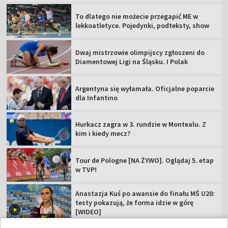
To dlatego nie możecie przegapić ME w
lekkoatletyce. Pojedynki, podteksty, show
Dwaj mistrzowie olimpijscy zgłoszeni do
Diamentowej Ligi na Śląsku. I Polak
Argentyna się wyłamała. Oficjalne poparcie
dla Infantino
Hurkacz zagra w 3. rundzie w Montealu. Z
kim i kiedy mecz?
Tour de Pologne [NA ŻYWO]. Oglądaj 5. etap
w TVP!
Anastazja Kuś po awansie do finału MŚ U20:
testy pokazują, że forma idzie w górę
[WIDEO]