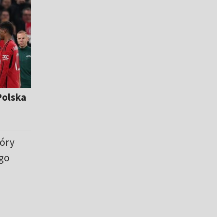
Polska
tóry
go