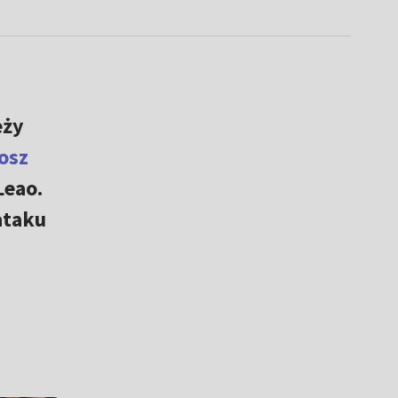
eży
osz
Leao.
ataku