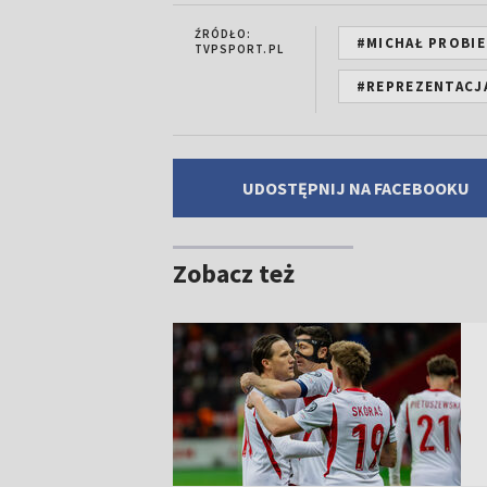
ŹRÓDŁO:
#MICHAŁ PROBI
TVPSPORT.PL
#REPREZENTACJ
UDOSTĘPNIJ NA FACEBOOKU
Zobacz też