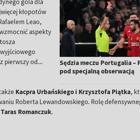
edynego gola dla
ajwięcej kłopotów
 Rafaelem Leao,
 wzmocnić aspekty
tosza
 wyjściowego
z pierwszy od...
Sędzia meczu Portugalia – 
pod specjalną obserwacją
także
Kacpra Urbańskiego i Krzysztofa Piątka
, k
waniu Roberta Lewandowskiego. Rolę defensywne
t
Taras Romanczuk
.