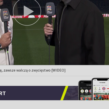
rę, zawsze walczą o zwycięstwo [WIDEO]
RT