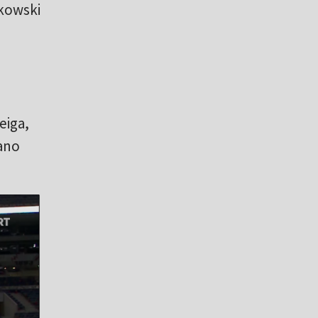
tkowski
eiga,
ano