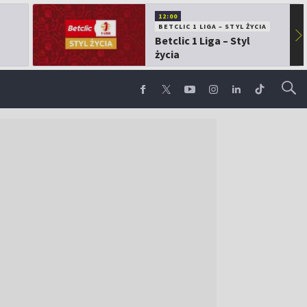
12:00
BETCLIC 1 LIGA – STYL ŻYCIA
▶
Betclic 1 Liga – Styl
życia