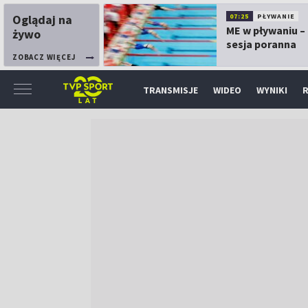
Oglądaj na
07:25
PŁYWANIE
ME w pływaniu – 
żywo
sesja poranna
ZOBACZ WIĘCEJ
TRANSMISJE
WIDEO
WYNIKI
R