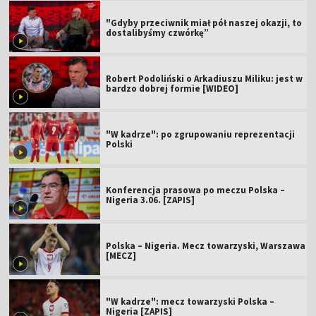
"Gdyby przeciwnik miał pół naszej okazji, to
dostalibyśmy czwórkę”
Robert Podoliński o Arkadiuszu Miliku: jest w
bardzo dobrej formie [WIDEO]
"W kadrze": po zgrupowaniu reprezentacji
Polski
Konferencja prasowa po meczu Polska –
Nigeria 3.06. [ZAPIS]
Polska – Nigeria. Mecz towarzyski, Warszawa
[MECZ]
"W kadrze": mecz towarzyski Polska –
Nigeria [ZAPIS]