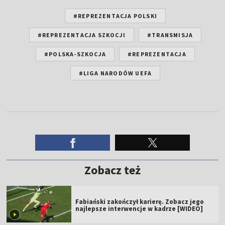
#REPREZENTACJA POLSKI
#REPREZENTACJA SZKOCJI
#TRANSMISJA
#POLSKA-SZKOCJA
#REPREZENTACJA
#LIGA NARODÓW UEFA
Zobacz też
Fabiański zakończył karierę. Zobacz jego
najlepsze interwencje w kadrze [WIDEO]