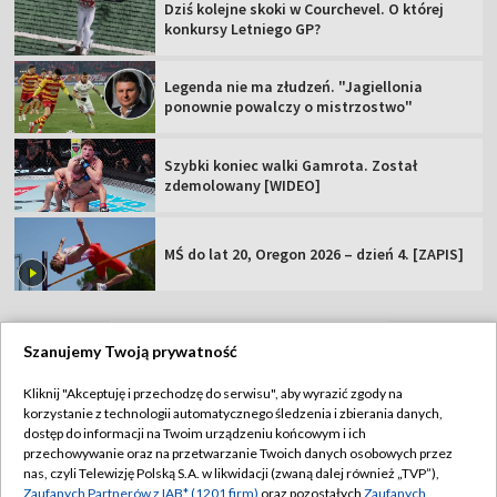
Dziś kolejne skoki w Courchevel. O której
konkursy Letniego GP?
Legenda nie ma złudzeń. "Jagiellonia
ponownie powalczy o mistrzostwo"
Szybki koniec walki Gamrota. Został
zdemolowany [WIDEO]
MŚ do lat 20, Oregon 2026 – dzień 4. [ZAPIS]
Szanujemy Twoją prywatność
TVP
Kliknij "Akceptuję i przechodzę do serwisu", aby wyrazić zgody na
korzystanie z technologii automatycznego śledzenia i zbierania danych,
Abonament TVP
Regulamin TVP
dostęp do informacji na Twoim urządzeniu końcowym i ich
Polityka prywatności
Sklep TVP
przechowywanie oraz na przetwarzanie Twoich danych osobowych przez
nas, czyli Telewizję Polską S.A. w likwidacji (zwaną dalej również „TVP”),
Biuro Reklamy
Moje zgody
Zaufanych Partnerów z IAB* (1201 firm)
oraz pozostałych
Zaufanych