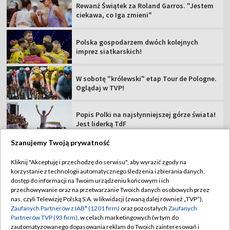
Popis Polki na najsłynniejszej górze świata!
Jest liderką TdF
Tour de Pologne 2026: 5. etap [SKRÓT]
Rajdowe Samochodowe MP – 82. Rajd Polski
[RELACJA]
Szanujemy Twoją prywatność
TVP
Kliknij "Akceptuję i przechodzę do serwisu", aby wyrazić zgody na
korzystanie z technologii automatycznego śledzenia i zbierania danych,
Abonament TVP
Regulamin TVP
dostęp do informacji na Twoim urządzeniu końcowym i ich
Polityka prywatności
Sklep TVP
przechowywanie oraz na przetwarzanie Twoich danych osobowych przez
nas, czyli Telewizję Polską S.A. w likwidacji (zwaną dalej również „TVP”),
Biuro Reklamy
Moje zgody
Zaufanych Partnerów z IAB* (1201 firm)
oraz pozostałych
Zaufanych
Partnerów TVP (93 firm)
, w celach marketingowych (w tym do
Oferta Handlowa
Biuro reklamy
zautomatyzowanego dopasowania reklam do Twoich zainteresowań i