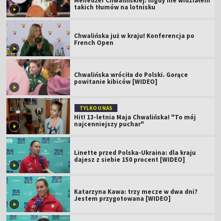
Menedżer Chwalińskiej: nigdy nie widziałem
takich tłumów na lotnisku
Chwalińska już w kraju! Konferencja po
French Open
Chwalińska wróciła do Polski. Gorące
powitanie kibiców [WIDEO]
TYLKO U NAS
Hit! 13-letnia Maja Chwalińska! "To mój
najcenniejszy puchar"
Linette przed Polska-Ukraina: dla kraju
dajesz z siebie 150 procent [WIDEO]
Katarzyna Kawa: trzy mecze w dwa dni?
Jestem przygotowana [WIDEO]