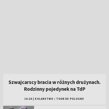
Szwajcarscy bracia w różnych drużynach.
Rodzinny pojedynek na TdP
16:20
|
KOLARSTWO
/
TOUR DE POLOGNE
Rewanż Świątek za Roland Garros. "Jestem
ciekawa, co Iga zmieni"
Polska gospodarzem dwóch kolejnych
imprez siatkarskich!
W sobotę "królewski" etap Tour de Pologne.
Oglądaj w TVP!