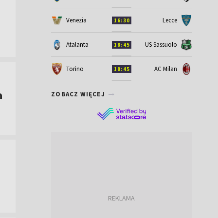
Venezia
Lecce
16:30
Atalanta
US Sassuolo
18:45
Torino
AC Milan
18:45
a
ZOBACZ WIĘCEJ