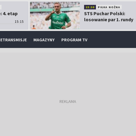
O
15:30
PIŁKA NOŻNA
 4. etap
STS Puchar Polski:
losowanie par 1. rundy
15:15
ETRANSMISJE
MAGAZYNY
PROGRAM TV