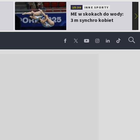
15:30
INNE SPORTY
ME w skokach do wody:
▶
3 m synchro kobiet