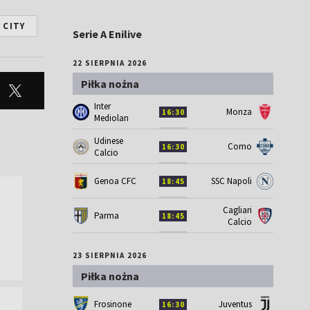
 CITY
Serie A Enilive
22 SIERPNIA 2026
Piłka nożna
Inter
Monza
16:30
Mediolan
Udinese
Como
16:30
Calcio
Genoa CFC
SSC Napoli
18:45
Cagliari
Parma
18:45
Calcio
23 SIERPNIA 2026
Piłka nożna
Frosinone
Juventus
16:30