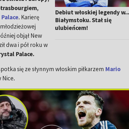
Strasbourgiem
,
Debiut włoskiej legendy w..
 Palace
. Karierę
Białymstoku. Stał się
 młodzieżowej
ulubieńcem!
później objął New
ił dwa i pół roku w
rystal Palace.
spotka się ze słynnym włoskim piłkarzem
Mario
 Nice.