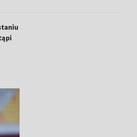
staniu
tąpi