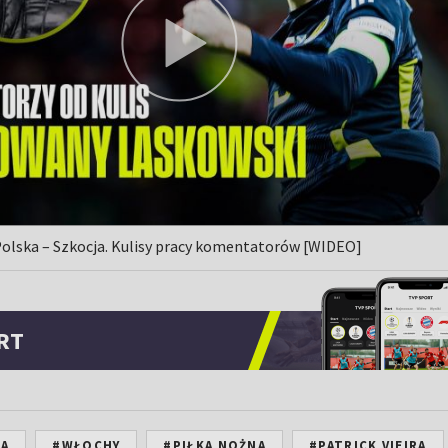
olska – Szkocja. Kulisy pracy komentatorów [WIDEO]
RT
 A
#WŁOCHY
#PIŁKA NOŻNA
#PATRICK VIEIRA