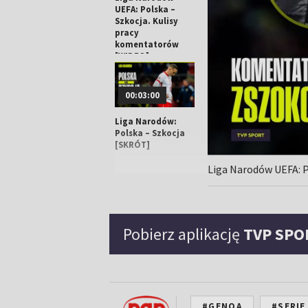
UEFA: Polska –
Szkocja. Kulisy
pracy
komentatorów
[WIDEO]
00:03:00
Liga Narodów:
Polska – Szkocja
[SKRÓT]
Liga Narodów UEFA: P
Pobierz aplikację
TVP SPO
#GENOA
#SERIE