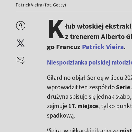
Patrick Vieira (fot. Getty)
K
łub włoskiej ekstrakl
z trenerem Alberto G
go Francuz
Patrick Vieira
.
Niespodzianka polskiej młodzi
Gilardino objął Genoę w lipcu 202
wprowadził ten zespół do
Serie
drużyna spisuje się jednak słabo
zajmuje
17. miejsce
, tylko punkt
spadkową.
Vieira, w piłkarskiej karierze
mist