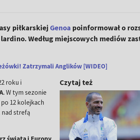
asy piłkarskiej
Genoa
poinformował o roz
ilardino. Według miejscowych mediów zas
eżówki! Zatrzymali Anglików [WIDEO]
Czytaj też
2 roku i
 A
. W tym sezonie
, po 12 kolejkach
 nad strefą
rz świata i Europy
,