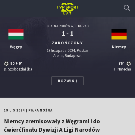
LIGA NARODÓW A, GRUPA 3
1 - 1
ZAKOŃCZONY
Węgry
Niemcy
19 listopada 2024, Puskas
Arena, Budapeszt
90
+ 9'
76'
D. Szoboszlai
(k.)
F. Nmecha
ROZWIŃ
19 LIS 2024
|
PIŁKA NOŻNA
Niemcy zremisowały z Węgrami i do
ćwierćfinału Dywizji A Ligi Narodów