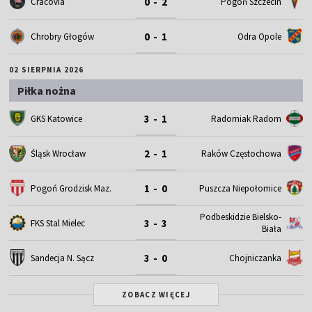
0 - 2
Cracovia
Pogoń Szczecin
0 - 1
Chrobry Głogów
Odra Opole
02 SIERPNIA 2026
Piłka nożna
3 - 1
GKS Katowice
Radomiak Radom
2 - 1
Śląsk Wrocław
Raków Częstochowa
1 - 0
Pogoń Grodzisk Maz.
Puszcza Niepołomice
Podbeskidzie Bielsko-
3 - 3
FKS Stal Mielec
Biała
3 - 0
Sandecja N. Sącz
Chojniczanka
ZOBACZ WIĘCEJ