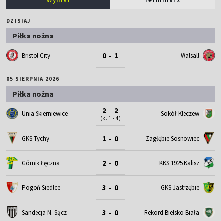
Wyniki
Terminarz
DZISIAJ
Piłka nożna
0 - 1
Bristol City
Walsall
05 SIERPNIA 2026
Piłka nożna
2 - 2
Unia Skierniewice
Sokół Kleczew
(k. 1 - 4)
1 - 0
GKS Tychy
Zagłębie Sosnowiec
2 - 0
Górnik Łęczna
KKS 1925 Kalisz
3 - 0
Pogoń Siedlce
GKS Jastrzębie
3 - 0
Sandecja N. Sącz
Rekord Bielsko-Biała