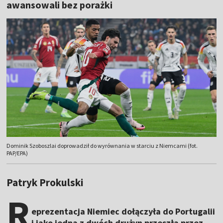
awansowali bez porażki
Dominik Szoboszlai doprowadził do wyrównania w starciu z Niemcami (fot.
PAP/EPA)
Patryk Prokulski
R
eprezentacja Niemiec dołączyła do Portugalii
i jako jedna z dwóch drużyn przeszła przez