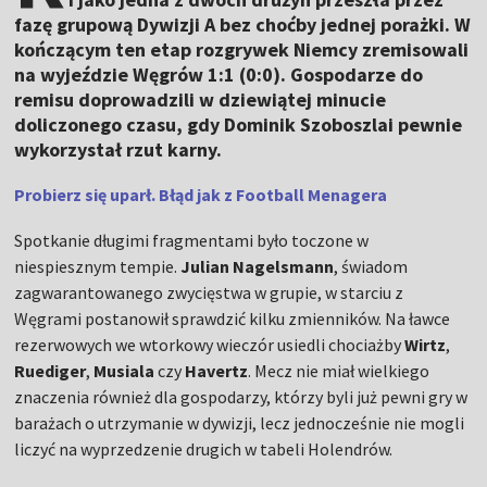
fazę grupową Dywizji A bez choćby jednej porażki. W
kończącym ten etap rozgrywek Niemcy zremisowali
na wyjeździe Węgrów 1:1 (0:0). Gospodarze do
remisu doprowadzili w dziewiątej minucie
doliczonego czasu, gdy Dominik Szoboszlai pewnie
wykorzystał rzut karny.
Probierz się uparł. Błąd jak z Football Menagera
Spotkanie długimi fragmentami było toczone w
niespiesznym tempie.
Julian Nagelsmann
, świadom
zagwarantowanego zwycięstwa w grupie, w starciu z
Węgrami postanowił sprawdzić kilku zmienników. Na ławce
rezerwowych we wtorkowy wieczór usiedli chociażby
Wirtz
,
Ruediger
,
Musiala
czy
Havertz
. Mecz nie miał wielkiego
znaczenia również dla gospodarzy, którzy byli już pewni gry w
barażach o utrzymanie w dywizji, lecz jednocześnie nie mogli
liczyć na wyprzedzenie drugich w tabeli Holendrów.