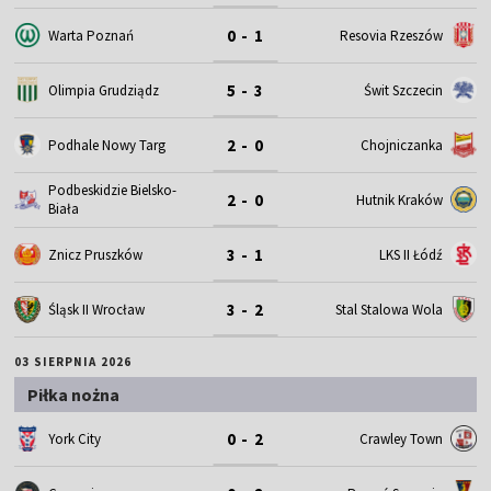
0 - 1
Warta Poznań
Resovia Rzeszów
5 - 3
Olimpia Grudziądz
Świt Szczecin
2 - 0
Podhale Nowy Targ
Chojniczanka
Podbeskidzie Bielsko-
2 - 0
Hutnik Kraków
Biała
3 - 1
Znicz Pruszków
LKS II Łódź
3 - 2
Śląsk II Wrocław
Stal Stalowa Wola
03 SIERPNIA 2026
Piłka nożna
0 - 2
York City
Crawley Town