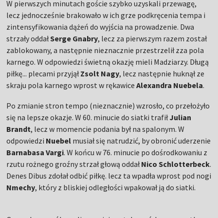
W pierwszych minutach goście szybko uzyskali przewagę,
lecz jednocześnie brakowało w ich grze podkręcenia tempa i
zintensyfikowania dążeń do wyjścia na prowadzenie. Dwa
strzały oddał
Serge Gnabry
, lecz za pierwszym razem został
zablokowany, a następnie nieznacznie przestrzelił zza pola
karnego. W odpowiedzi świetną okazję mieli Madziarzy. Długą
piłkę... plecami przyjął
Zsolt Nagy
, lecz następnie huknął ze
skraju pola karnego wprost w rękawice
Alexandra Nuebela
.
Po zmianie stron tempo (nieznacznie) wzrosło, co przełożyło
się na lepsze okazje. W 60. minucie do siatki trafił
Julian
Brandt
, lecz w momencie podania był na spalonym. W
odpowiedzi
Nuebel
musiał się natrudzić, by obronić uderzenie
Barnabasa Vargi
. W końcu w 76. minucie po dośrodkowaniu z
rzutu rożnego groźny strzał głową oddał
Nico Schlotterbeck
.
Denes Dibus zdołał odbić piłkę. lecz ta wpadła wprost pod nogi
Nmechy
, który z bliskiej odległości wpakował ją do siatki.