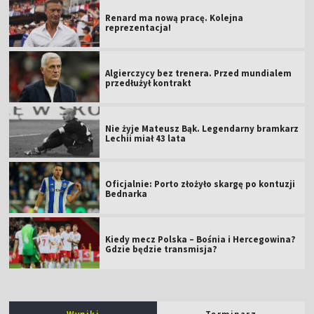
Renard ma nową pracę. Kolejna
reprezentacja!
Algierczycy bez trenera. Przed mundialem
przedłużył kontrakt
Nie żyje Mateusz Bąk. Legendarny bramkarz
Lechii miał 43 lata
Oficjalnie: Porto złożyło skargę po kontuzji
Bednarka
Kiedy mecz Polska – Bośnia i Hercegowina?
Gdzie będzie transmisja?