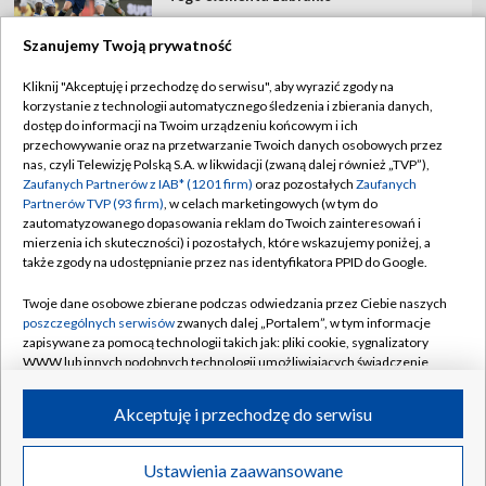
Szanujemy Twoją prywatność
Kliknij "Akceptuję i przechodzę do serwisu", aby wyrazić zgody na
korzystanie z technologii automatycznego śledzenia i zbierania danych,
TVP
dostęp do informacji na Twoim urządzeniu końcowym i ich
Abonament TVP
Regulamin TVP
przechowywanie oraz na przetwarzanie Twoich danych osobowych przez
nas, czyli Telewizję Polską S.A. w likwidacji (zwaną dalej również „TVP”),
Polityka prywatności
Sklep TVP
Zaufanych Partnerów z IAB* (1201 firm)
oraz pozostałych
Zaufanych
Partnerów TVP (93 firm)
, w celach marketingowych (w tym do
Biuro Reklamy
Moje zgody
zautomatyzowanego dopasowania reklam do Twoich zainteresowań i
mierzenia ich skuteczności) i pozostałych, które wskazujemy poniżej, a
Oferta Handlowa
Biuro reklamy
także zgody na udostępnianie przez nas identyfikatora PPID do Google.
Telegazeta ogłoszenia
Kontakt
Twoje dane osobowe zbierane podczas odwiedzania przez Ciebie naszych
Emisja w TVP
poszczególnych serwisów
zwanych dalej „Portalem”, w tym informacje
zapisywane za pomocą technologii takich jak: pliki cookie, sygnalizatory
Kanały
Rada Programowa
WWW lub innych podobnych technologii umożliwiających świadczenie
dopasowanych i bezpiecznych usług, personalizację treści oraz reklam,
Ogłoszenia przetargowe
udostępnianie funkcji mediów społecznościowych oraz analizowanie
©2026 Telewizja Polska Spółka Akcyjna w likwidacji
Akceptuję i przechodzę do serwisu
ruchu w Internecie.
Akademia Telewizyjna
Informacje o nadawcy
Twoje dane osobowe zbierane podczas odwiedzania przez Ciebie
Ustawienia zaawansowane
News
Transmisje
Wideo
Więcej
poszczególnych serwisów
na Portalu, takie jak adresy IP, identyfikatory