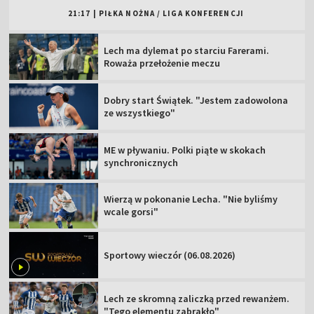
21:17
|
PIŁKA NOŻNA
/
LIGA KONFERENCJI
Lech ma dylemat po starciu Farerami.
Roważa przełożenie meczu
Dobry start Świątek. "Jestem zadowolona
ze wszystkiego"
ME w pływaniu. Polki piąte w skokach
synchronicznych
Wierzą w pokonanie Lecha. "Nie byliśmy
wcale gorsi"
Sportowy wieczór (06.08.2026)
Lech ze skromną zaliczką przed rewanżem.
"Tego elementu zabrakło"