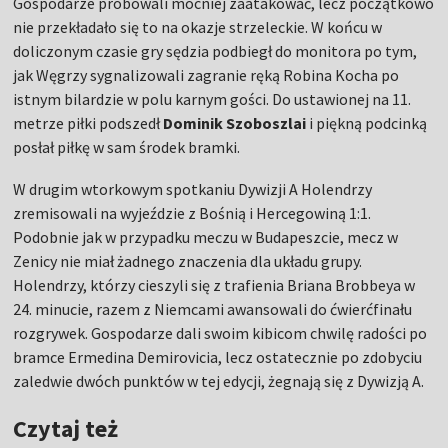
Gospodarze próbowali mocniej zaatakować, lecz początkowo
nie przekładało się to na okazje strzeleckie. W końcu w
doliczonym czasie gry sędzia podbiegł do monitora po tym,
jak Węgrzy sygnalizowali zagranie ręką Robina Kocha po
istnym bilardzie w polu karnym gości. Do ustawionej na 11.
metrze piłki podszedł
Dominik Szoboszlai
i piękną podcinką
posłał piłkę w sam środek bramki.
W drugim wtorkowym spotkaniu Dywizji A Holendrzy
zremisowali na wyjeździe z Bośnią i Hercegowiną 1:1.
Podobnie jak w przypadku meczu w Budapeszcie, mecz w
Zenicy nie miał żadnego znaczenia dla układu grupy.
Holendrzy, którzy cieszyli się z trafienia Briana Brobbeya w
24. minucie, razem z Niemcami awansowali do ćwierćfinału
rozgrywek. Gospodarze dali swoim kibicom chwilę radości po
bramce Ermedina Demirovicia, lecz ostatecznie po zdobyciu
zaledwie dwóch punktów w tej edycji, żegnają się z Dywizją A.
Czytaj też