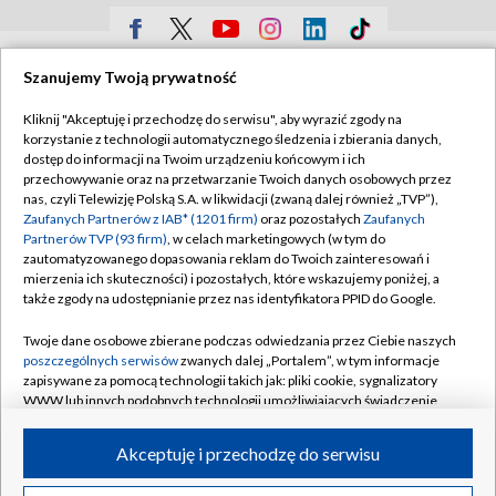
TVP
Szanujemy Twoją prywatność
Abonament TVP
Regulamin TVP
Kliknij "Akceptuję i przechodzę do serwisu", aby wyrazić zgody na
Polityka prywatności
Sklep TVP
korzystanie z technologii automatycznego śledzenia i zbierania danych,
dostęp do informacji na Twoim urządzeniu końcowym i ich
Biuro Reklamy
Moje zgody
przechowywanie oraz na przetwarzanie Twoich danych osobowych przez
nas, czyli Telewizję Polską S.A. w likwidacji (zwaną dalej również „TVP”),
Oferta Handlowa
Biuro reklamy
Zaufanych Partnerów z IAB* (1201 firm)
oraz pozostałych
Zaufanych
Partnerów TVP (93 firm)
, w celach marketingowych (w tym do
Telegazeta ogłoszenia
Kontakt
zautomatyzowanego dopasowania reklam do Twoich zainteresowań i
Emisja w TVP
mierzenia ich skuteczności) i pozostałych, które wskazujemy poniżej, a
także zgody na udostępnianie przez nas identyfikatora PPID do Google.
Kanały
Rada Programowa
Twoje dane osobowe zbierane podczas odwiedzania przez Ciebie naszych
Ogłoszenia przetargowe
poszczególnych serwisów
zwanych dalej „Portalem”, w tym informacje
©2026 Telewizja Polska Spółka Akcyjna w likwidacji
zapisywane za pomocą technologii takich jak: pliki cookie, sygnalizatory
Akademia Telewizyjna
WWW lub innych podobnych technologii umożliwiających świadczenie
Informacje o nadawcy
dopasowanych i bezpiecznych usług, personalizację treści oraz reklam,
udostępnianie funkcji mediów społecznościowych oraz analizowanie
Akceptuję i przechodzę do serwisu
Centrum informacji TVP
ruchu w Internecie.
System NOS