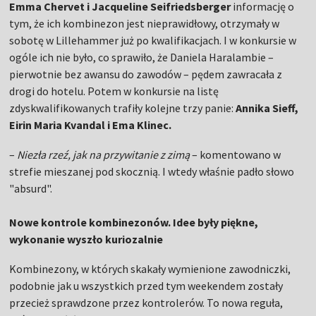
Emma Chervet i Jacqueline Seifriedsberger
informację o
tym, że ich kombinezon jest nieprawidłowy, otrzymały w
sobotę w Lillehammer już po kwalifikacjach. I w konkursie w
ogóle ich nie było, co sprawiło, że Daniela Haralambie –
pierwotnie bez awansu do zawodów – pędem zawracała z
drogi do hotelu. Potem w konkursie na listę
zdyskwalifikowanych trafiły kolejne trzy panie:
Annika Sieff,
Eirin Maria Kvandal i Ema Klinec.
–
Niezła rzeź, jak na przywitanie z zimą
– komentowano w
strefie mieszanej pod skocznią. I wtedy właśnie padło słowo
"absurd".
Nowe kontrole kombinezonów. Idee były piękne,
wykonanie wyszło kuriozalnie
Kombinezony, w których skakały wymienione zawodniczki,
podobnie jak u wszystkich przed tym weekendem zostały
przecież sprawdzone przez kontrolerów. To nowa reguła,