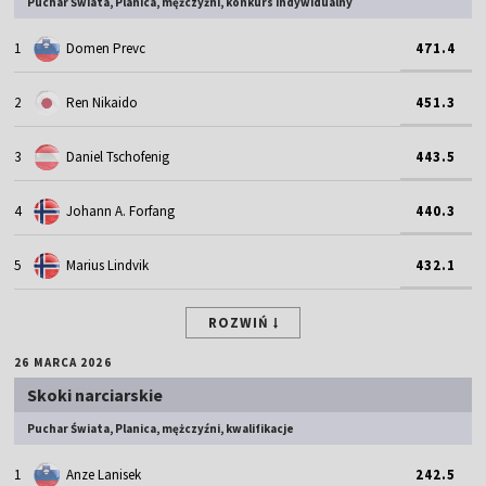
Puchar Świata, Planica, mężczyźni, konkurs indywidualny
1
Domen Prevc
471.4
2
Ren Nikaido
451.3
3
Daniel Tschofenig
443.5
4
Johann A. Forfang
440.3
5
Marius Lindvik
432.1
ROZWIŃ
26 MARCA 2026
Skoki narciarskie
Puchar Świata, Planica, mężczyźni, kwalifikacje
1
Anze Lanisek
242.5