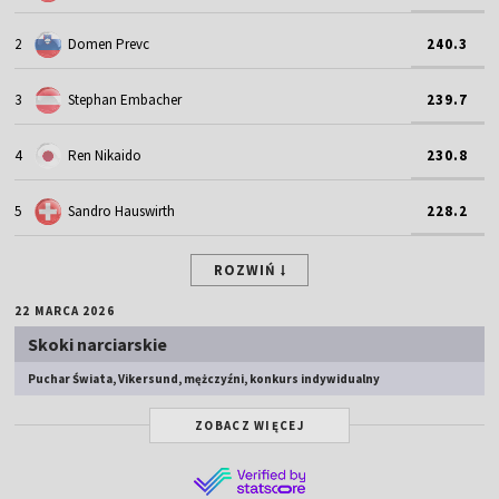
2
Domen Prevc
240.3
3
Stephan Embacher
239.7
4
Ren Nikaido
230.8
5
Sandro Hauswirth
228.2
ROZWIŃ
22 MARCA 2026
Skoki narciarskie
Puchar Świata, Vikersund, mężczyźni, konkurs indywidualny
ZOBACZ WIĘCEJ