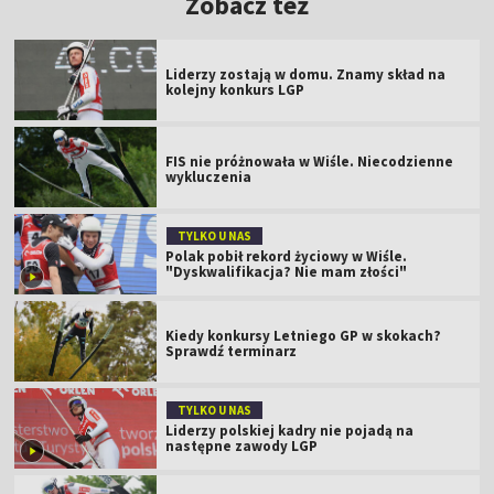
Zobacz też
Liderzy zostają w domu. Znamy skład na
kolejny konkurs LGP
FIS nie próżnowała w Wiśle. Niecodzienne
wykluczenia
TYLKO U NAS
Polak pobił rekord życiowy w Wiśle.
"Dyskwalifikacja? Nie mam złości"
Kiedy konkursy Letniego GP w skokach?
Sprawdź terminarz
TYLKO U NAS
Liderzy polskiej kadry nie pojadą na
następne zawody LGP