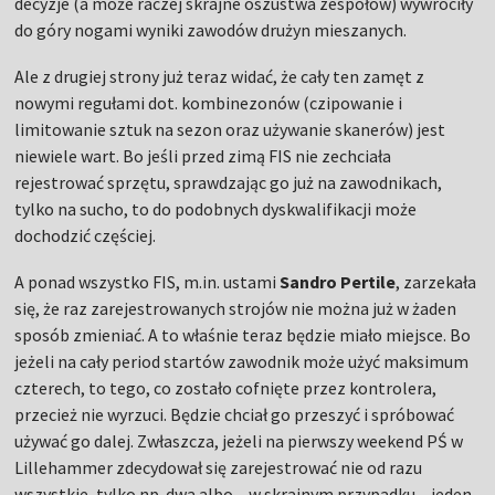
decyzje (a może raczej skrajne oszustwa zespołów) wywróciły
do góry nogami wyniki zawodów drużyn mieszanych.
Ale z drugiej strony już teraz widać, że cały ten zamęt z
nowymi regułami dot. kombinezonów (czipowanie i
limitowanie sztuk na sezon oraz używanie skanerów) jest
niewiele wart. Bo jeśli przed zimą FIS nie zechciała
rejestrować sprzętu, sprawdzając go już na zawodnikach,
tylko na sucho, to do podobnych dyskwalifikacji może
dochodzić częściej.
A ponad wszystko FIS, m.in. ustami
Sandro Pertile
, zarzekała
się, że raz zarejestrowanych strojów nie można już w żaden
sposób zmieniać. A to właśnie teraz będzie miało miejsce. Bo
jeżeli na cały period startów zawodnik może użyć maksimum
czterech, to tego, co zostało cofnięte przez kontrolera,
przecież nie wyrzuci. Będzie chciał go przeszyć i spróbować
używać go dalej. Zwłaszcza, jeżeli na pierwszy weekend PŚ w
Lillehammer zdecydował się zarejestrować nie od razu
wszystkie, tylko np. dwa albo – w skrajnym przypadku – jeden.