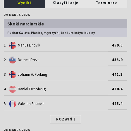
Wyniki
Klasyfikacje
Terminarz
29 MARCA 2026
Skoki narciarskie
Puchar Świata, Planica, mężczyźni, konkurs indywidualny
1
Marius Lindvik
459.5
2
Domen Prevc
453.9
3
Johann A. Forfang
441.3
4
Daniel Tschofenig
438.4
5
Valentin Foubert
425.4
ROZWIŃ
28 MARCA 2026