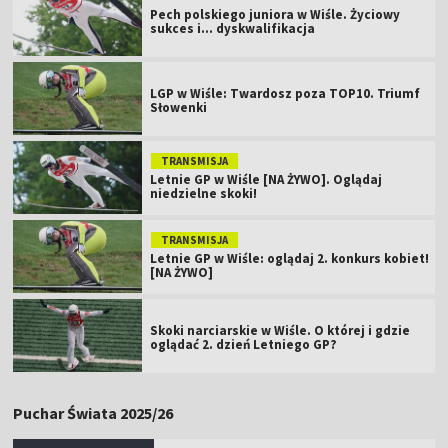
Pech polskiego juniora w Wiśle. Życiowy
sukces i... dyskwalifikacja
LGP w Wiśle: Twardosz poza TOP10. Triumf
Słowenki
TRANSMISJA
Letnie GP w Wiśle [NA ŻYWO]. Oglądaj
niedzielne skoki!
TRANSMISJA
Letnie GP w Wiśle: oglądaj 2. konkurs kobiet!
[NA ŻYWO]
Skoki narciarskie w Wiśle. O której i gdzie
oglądać 2. dzień Letniego GP?
Puchar Świata 2025/26