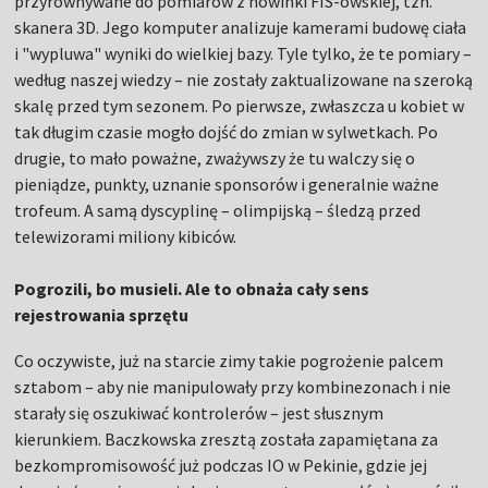
przyrównywane do pomiarów z nowinki FIS-owskiej, tzn.
skanera 3D. Jego komputer analizuje kamerami budowę ciała
i "wypluwa" wyniki do wielkiej bazy. Tyle tylko, że te pomiary –
według naszej wiedzy – nie zostały zaktualizowane na szeroką
skalę przed tym sezonem. Po pierwsze, zwłaszcza u kobiet w
tak długim czasie mogło dojść do zmian w sylwetkach. Po
drugie, to mało poważne, zważywszy że tu walczy się o
pieniądze, punkty, uznanie sponsorów i generalnie ważne
trofeum. A samą dyscyplinę – olimpijską – śledzą przed
telewizorami miliony kibiców.
Pogrozili, bo musieli. Ale to obnaża cały sens
rejestrowania sprzętu
Co oczywiste, już na starcie zimy takie pogrożenie palcem
sztabom – aby nie manipulowały przy kombinezonach i nie
starały się oszukiwać kontrolerów – jest słusznym
kierunkiem. Baczkowska zresztą została zapamiętana za
bezkompromisowość już podczas IO w Pekinie, gdzie jej