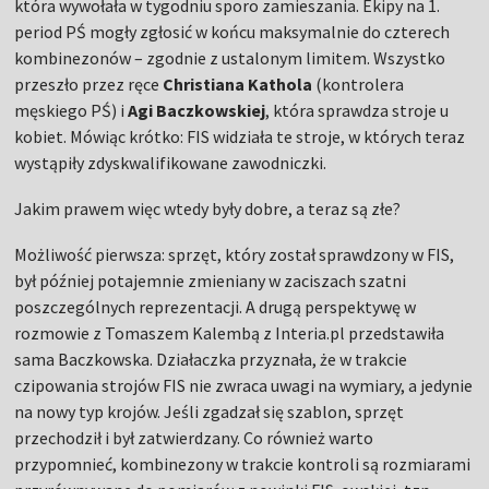
która wywołała w tygodniu sporo zamieszania. Ekipy na 1.
period PŚ mogły zgłosić w końcu maksymalnie do czterech
kombinezonów – zgodnie z ustalonym limitem. Wszystko
przeszło przez ręce
Christiana Kathola
(kontrolera
męskiego PŚ) i
Agi Baczkowskiej
, która sprawdza stroje u
kobiet. Mówiąc krótko: FIS widziała te stroje, w których teraz
wystąpiły zdyskwalifikowane zawodniczki.
Jakim prawem więc wtedy były dobre, a teraz są złe?
Możliwość pierwsza: sprzęt, który został sprawdzony w FIS,
był później potajemnie zmieniany w zaciszach szatni
poszczególnych reprezentacji. A drugą perspektywę w
rozmowie z Tomaszem Kalembą z Interia.pl przedstawiła
sama Baczkowska. Działaczka przyznała, że w trakcie
czipowania strojów FIS nie zwraca uwagi na wymiary, a jedynie
na nowy typ krojów. Jeśli zgadzał się szablon, sprzęt
przechodził i był zatwierdzany. Co również warto
przypomnieć, kombinezony w trakcie kontroli są rozmiarami