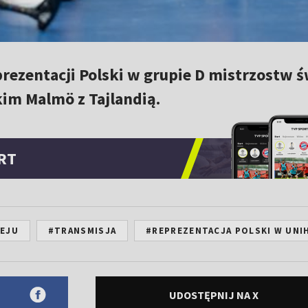
rezentacji Polski w grupie D mistrzostw 
im Malmö z Tajlandią.
RT
KEJU
#TRANSMISJA
#REPREZENTACJA POLSKI W UNI
UDOSTĘPNIJ NA X