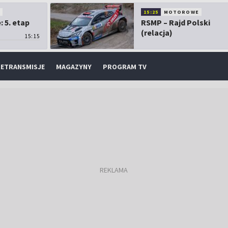
O
15:25
MOTOROWE
 5. etap
RSMP – Rajd Polski
(relacja)
15:15
ETRANSMISJE
MAGAZYNY
PROGRAM TV