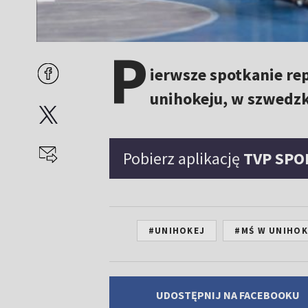
P
ierwsze spotkanie rep
unihokeju, w szwedzk
Pobierz aplikację
TVP SPO
#UNIHOKEJ
#MŚ W UNIHO
UDOSTĘPNIJ NA FACEBOOKU