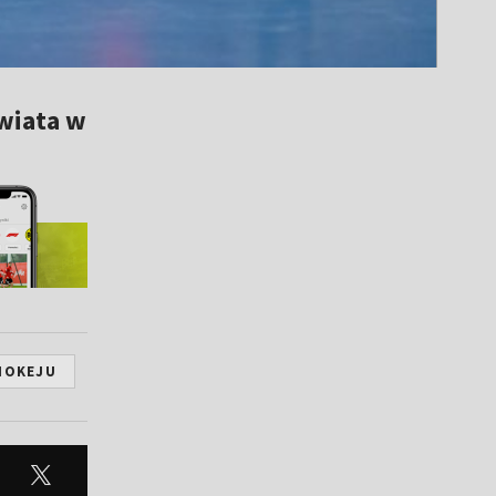
świata w
HOKEJU