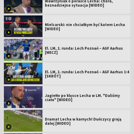
Wawrzyniak o porażce Lecha: chora,
beznadziejna sytuacja [WIDEO]
Mielcarski: nie chciałbym być katem Lecha
[WIDEO]
El. LM, 2. runda: Lech Poznań – AGF Aarhus
[MECZ]
El. LM, 2. runda: Lech Poznań – AGF Aarhus 1:4
[SKRÓT]
Jagiełło po klęsce Lecha w LM. "Daliśmy
ciała" [WIDEO]
Dramat Lecha w karnych! Duńczycy grają
dalej [WIDEO]