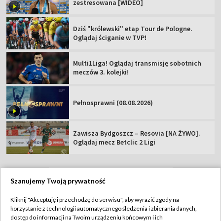
zestresowana [WIDEO]
Dziś "królewski" etap Tour de Pologne.
Oglądaj ściganie w TVP!
Multi1Liga! Oglądaj transmisję sobotnich
meczów 3. kolejki!
Pełnosprawni (08.08.2026)
Zawisza Bydgoszcz – Resovia [NA ŻYWO].
Oglądaj mecz Betclic 2 Ligi
Szanujemy Twoją prywatność
TVP
Kliknij "Akceptuję i przechodzę do serwisu", aby wyrazić zgody na
korzystanie z technologii automatycznego śledzenia i zbierania danych,
Abonament TVP
Regulamin TVP
dostęp do informacji na Twoim urządzeniu końcowym i ich