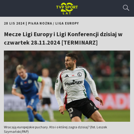
28 LIS 2024
|
PIŁKA NOŻNA
/
LIGA EUROPY
Mecze Ligi Europy i Ligi Konferencji dzisiaj w
czwartek 28.11.2024 [TERMINARZ]
Wracają europejskie puchary. Kto i o której zagra dzisiaj? (fot. Leszek
Szymański/PAP)