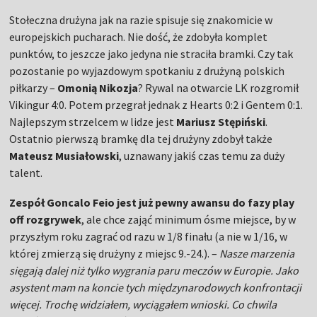
Stołeczna drużyna jak na razie spisuje się znakomicie w
europejskich pucharach. Nie dość, że zdobyła komplet
punktów, to jeszcze jako jedyna nie straciła bramki. Czy tak
pozostanie po wyjazdowym spotkaniu z drużyną polskich
piłkarzy –
Omonią Nikozja
? Rywal na otwarcie LK rozgromił
Vikingur 4:0. Potem przegrał jednak z Hearts 0:2 i Gentem 0:1.
Najlepszym strzelcem w lidze jest
Mariusz Stępiński
.
Ostatnio pierwszą bramkę dla tej drużyny zdobył także
Mateusz Musiałowski
, uznawany jakiś czas temu za duży
talent.
Zespół Goncalo Feio jest już pewny awansu do fazy play
off rozgrywek
, ale chce zająć minimum ósme miejsce, by w
przyszłym roku zagrać od razu w 1/8 finału (a nie w 1/16, w
której zmierzą się drużyny z miejsc 9.-24.). –
Nasze marzenia
sięgają dalej niż tylko wygrania paru meczów w Europie. Jako
asystent mam na koncie tych międzynarodowych konfrontacji
więcej. Trochę widziałem, wyciągałem wnioski. Co chwila