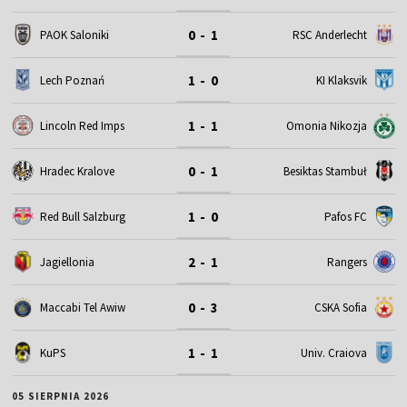
0 - 1
PAOK Saloniki
RSC Anderlecht
1 - 0
Lech Poznań
KI Klaksvik
1 - 1
Omonia Nikozja
Lincoln Red Imps
0 - 1
Hradec Kralove
Besiktas Stambuł
1 - 0
Red Bull Salzburg
Pafos FC
2 - 1
Jagiellonia
Rangers
0 - 3
Maccabi Tel Awiw
CSKA Sofia
1 - 1
KuPS
Univ. Craiova
05 SIERPNIA 2026