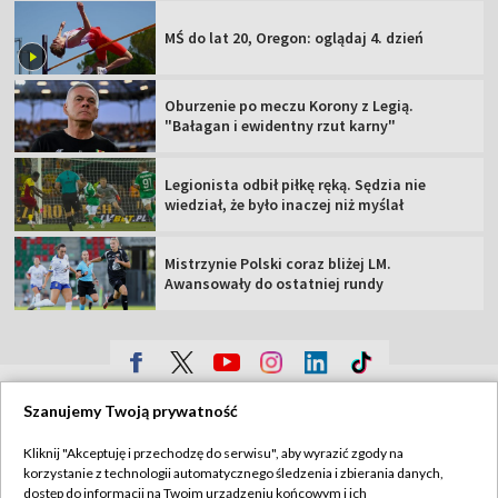
MŚ do lat 20, Oregon: oglądaj 4. dzień
Oburzenie po meczu Korony z Legią.
"Bałagan i ewidentny rzut karny"
Legionista odbił piłkę ręką. Sędzia nie
wiedział, że było inaczej niż myślał
Mistrzynie Polski coraz bliżej LM.
Awansowały do ostatniej rundy
TVP
Szanujemy Twoją prywatność
Abonament TVP
Regulamin TVP
Kliknij "Akceptuję i przechodzę do serwisu", aby wyrazić zgody na
Polityka prywatności
Sklep TVP
korzystanie z technologii automatycznego śledzenia i zbierania danych,
dostęp do informacji na Twoim urządzeniu końcowym i ich