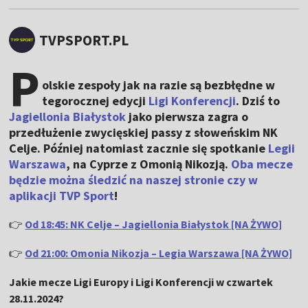
TVPSPORT.PL
P
olskie zespoły jak na razie są bezbłędne w
tegorocznej edycji
Ligi Konferencji
. Dziś to
Jagiellonia Białystok
jako pierwsza zagra o
przedłużenie zwycięskiej passy z słoweńskim NK
Celje. Później natomiast zacznie się spotkanie
Legii
Warszawa
, na Cyprze z Omonią Nikozją.
Oba mecze
będzie można śledzić na naszej stronie czy w
aplikacji TVP Sport
!
👉
Od 18:45: NK Celje – Jagiellonia Białystok [NA ŻYWO]
👉
Od 21:00: Omonia Nikozja – Legia Warszawa [NA ŻYWO]
Jakie mecze Ligi Europy i Ligi Konferencji w czwartek
28.11.2024?