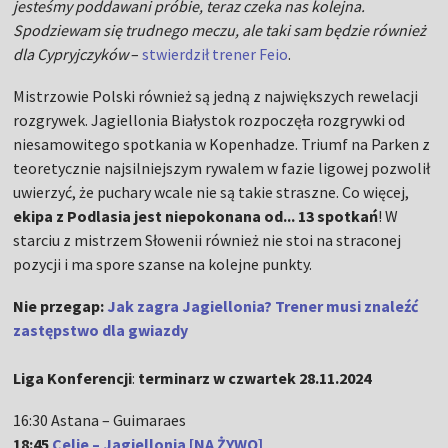
jesteśmy poddawani próbie, teraz czeka nas kolejna.
Spodziewam się trudnego meczu, ale taki sam będzie również
dla Cypryjczyków
–
stwierdził trener Feio
.
Mistrzowie Polski również są jedną z największych rewelacji
rozgrywek. Jagiellonia Białystok rozpoczęła rozgrywki od
niesamowitego spotkania w Kopenhadze. Triumf na Parken z
teoretycznie najsilniejszym rywalem w fazie ligowej pozwolił
uwierzyć, że puchary wcale nie są takie straszne. Co więcej,
ekipa z Podlasia jest niepokonana od... 13 spotkań
! W
starciu z mistrzem Słowenii również nie stoi na straconej
pozycji i ma spore szanse na kolejne punkty.
Nie przegap:
Jak zagra Jagiellonia? Trener musi znaleźć
zastępstwo dla gwiazdy
Liga Konferencji
:
terminarz w czwartek 28.11.2024
16:30 Astana – Guimaraes
18:45
Celje – Jagiellonia [NA ŻYWO]