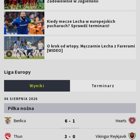
Zadowolenie w Jagiellonii
Kiedy mecze Lecha w europejskich
pucharach? Sprawdź terminarz!
O krok od wtopy. Męczarnie Lecha z Farerami
[WIDEO]
Liga Europy
Wyniki
Terminarz
06 SIERPNIA 2026
Piłka nożna
6 - 1
Benfica
Hearts
3 - 0
Thun
Vikingur Reykjavik