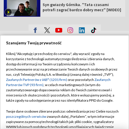
Syn gwiazdy Górnika. "Tata czasami
potrafi zagrać bardzo dobry mecz" [WIDEO]
TVP
Szanujemy Twoją prywatność
Abonament TVP
Regulamin TVP
Kliknij "Akceptuję i przechodzę do serwisu", aby wyrazić zgody na
Polityka prywatności
Sklep TVP
korzystanie z technologii automatycznego śledzenia i zbierania danych,
dostęp do informacji na Twoim urządzeniu końcowym i ich
Biuro Reklamy
Moje zgody
przechowywanie oraz na przetwarzanie Twoich danych osobowych przez
nas, czyli Telewizję Polską S.A. w likwidacji (zwaną dalej również „TVP”),
Oferta Handlowa
Biuro reklamy
Zaufanych Partnerów z IAB* (1201 firm)
oraz pozostałych
Zaufanych
Partnerów TVP (93 firm)
, w celach marketingowych (w tym do
Telegazeta ogłoszenia
Kontakt
zautomatyzowanego dopasowania reklam do Twoich zainteresowań i
Emisja w TVP
mierzenia ich skuteczności) i pozostałych, które wskazujemy poniżej, a
także zgody na udostępnianie przez nas identyfikatora PPID do Google.
Kanały
Rada Programowa
Twoje dane osobowe zbierane podczas odwiedzania przez Ciebie naszych
Ogłoszenia przetargowe
poszczególnych serwisów
zwanych dalej „Portalem”, w tym informacje
©2026 Telewizja Polska Spółka Akcyjna w likwidacji
zapisywane za pomocą technologii takich jak: pliki cookie, sygnalizatory
Akademia Telewizyjna
WWW lub innych podobnych technologii umożliwiających świadczenie