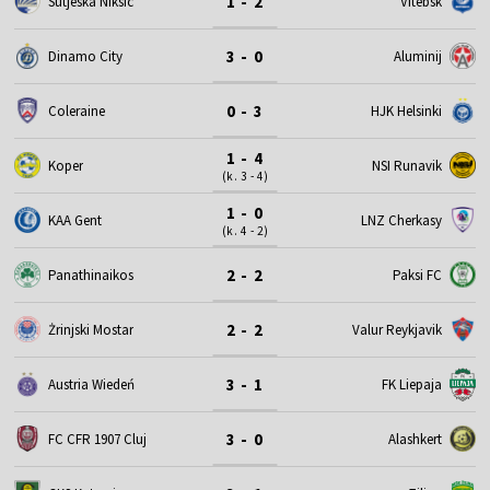
1 - 2
Sutjeska Niksic
Vitebsk
3 - 0
Dinamo City
Aluminij
0 - 3
Coleraine
HJK Helsinki
1 - 4
Koper
NSI Runavik
(k. 3 - 4)
1 - 0
KAA Gent
LNZ Cherkasy
(k. 4 - 2)
2 - 2
Panathinaikos
Paksi FC
2 - 2
Żrinjski Mostar
Valur Reykjavik
3 - 1
Austria Wiedeń
FK Liepaja
3 - 0
FC CFR 1907 Cluj
Alashkert