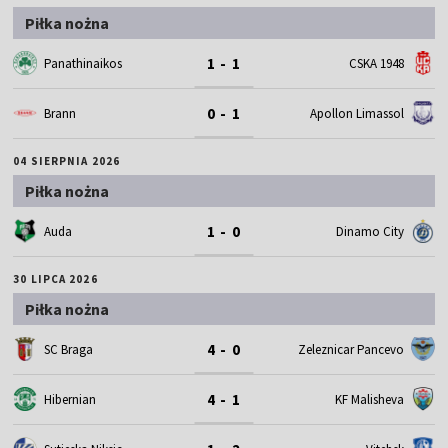
Piłka nożna
1 - 1
Panathinaikos
CSKA 1948
0 - 1
Brann
Apollon Limassol
04 SIERPNIA 2026
Piłka nożna
1 - 0
Auda
Dinamo City
30 LIPCA 2026
Piłka nożna
4 - 0
SC Braga
Zeleznicar Pancevo
4 - 1
Hibernian
KF Malisheva