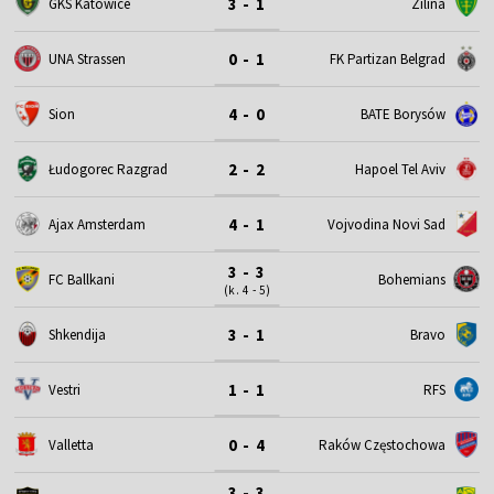
3 - 1
GKS Katowice
Zilina
0 - 1
UNA Strassen
FK Partizan Belgrad
4 - 0
Sion
BATE Borysów
2 - 2
Łudogorec Razgrad
Hapoel Tel Aviv
4 - 1
Ajax Amsterdam
Vojvodina Novi Sad
3 - 3
FC Ballkani
Bohemians
(k. 4 - 5)
3 - 1
Shkendija
Bravo
1 - 1
Vestri
RFS
0 - 4
Valletta
Raków Częstochowa
3 - 3