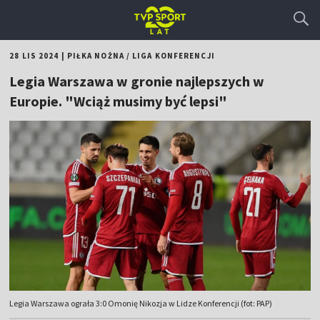
28 LIS 2024
|
PIŁKA NOŻNA
/
LIGA KONFERENCJI
Legia Warszawa w gronie najlepszych w
Europie. "Wciąż musimy być lepsi"
Legia Warszawa ograła 3:0 Omonię Nikozja w Lidze Konferencji (fot: PAP)