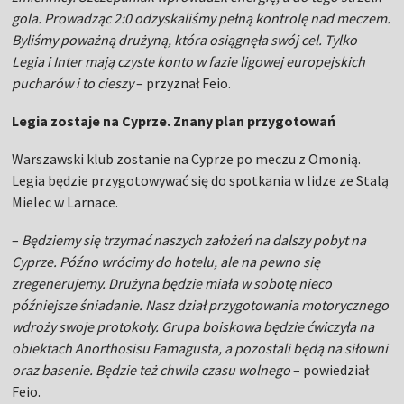
gola. Prowadząc 2:0 odzyskaliśmy pełną kontrolę nad meczem.
Byliśmy poważną drużyną, która osiągnęła swój cel. Tylko
Legia i Inter mają czyste konto w fazie ligowej europejskich
pucharów i to cieszy
– przyznał Feio.
Legia zostaje na Cyprze. Znany plan przygotowań
Warszawski klub zostanie na Cyprze po meczu z Omonią.
Legia będzie przygotowywać się do spotkania w lidze ze Stalą
Mielec w Larnace.
–
Będziemy się trzymać naszych założeń na dalszy pobyt na
Cyprze. Późno wrócimy do hotelu, ale na pewno się
zregenerujemy. Drużyna będzie miała w sobotę nieco
późniejsze śniadanie. Nasz dział przygotowania motorycznego
wdroży swoje protokoły. Grupa boiskowa będzie ćwiczyła na
obiektach Anorthosisu Famagusta, a pozostali będą na siłowni
oraz basenie. Będzie też chwila czasu wolnego
– powiedział
Feio.