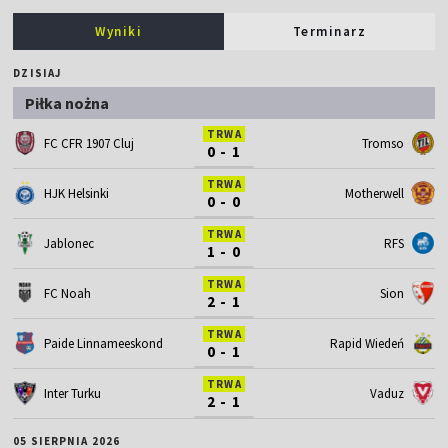
Wyniki
Terminarz
DZISIAJ
Piłka nożna
TRWA
FC CFR 1907 Cluj
Tromso
0 - 1
TRWA
HJK Helsinki
Motherwell
0 - 0
TRWA
Jablonec
RFS
1 - 0
TRWA
FC Noah
Sion
2 - 1
TRWA
Paide Linnameeskond
Rapid Wiedeń
0 - 1
TRWA
Inter Turku
Vaduz
2 - 1
05 SIERPNIA 2026