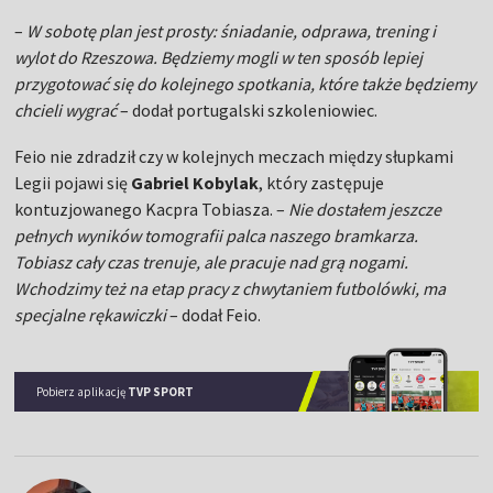
–
W sobotę plan jest prosty: śniadanie, odprawa, trening i
wylot do Rzeszowa. Będziemy mogli w ten sposób lepiej
przygotować się do kolejnego spotkania, które także będziemy
chcieli wygrać
– dodał portugalski szkoleniowiec.
Feio nie zdradził czy w kolejnych meczach między słupkami
Legii pojawi się
Gabriel Kobylak
, który zastępuje
kontuzjowanego Kacpra Tobiasza. –
Nie dostałem jeszcze
pełnych wyników tomografii palca naszego bramkarza.
Tobiasz cały czas trenuje, ale pracuje nad grą nogami.
Wchodzimy też na etap pracy z chwytaniem futbolówki, ma
specjalne rękawiczki
– dodał Feio.
Pobierz aplikację
TVP SPORT