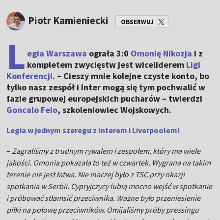
Piotr Kamieniecki
OBSERWUJ
L
egia Warszawa
ograła 3:0
Omonię Nikozja
i z
kompletem zwycięstw jest wiceliderem
Ligi
Konferencji
. – Cieszy mnie kolejne czyste konto, bo
tylko nasz zespół i Inter mogą się tym pochwalić w
fazie grupowej europejskich pucharów – twierdzi
Goncalo Feio
, szkoleniowiec Wojskowych.
Legia w jednym szeregu z Interem i Liverpoolem!
–
Zagraliśmy z trudnym rywalem i zespołem, który ma wiele
jakości. Omonia pokazała to też w czwartek. Wygrana na takim
terenie nie jest łatwa. Nie inaczej było z TSC przy okazji
spotkania w Serbii. Cypryjczycy lubią mocno wejść w spotkanie
i próbować stłamsić przeciwnika. Ważne było przeniesienie
piłki na połowę przeciwników. Omijaliśmy próby pressingu