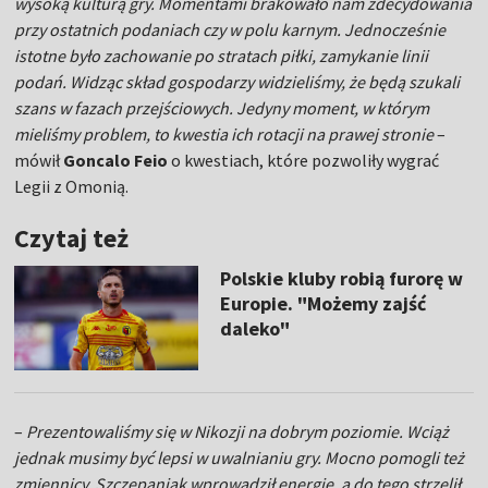
wysoką kulturą gry. Momentami brakowało nam zdecydowania
przy ostatnich podaniach czy w polu karnym. Jednocześnie
istotne było zachowanie po stratach piłki, zamykanie linii
podań. Widząc skład gospodarzy widzieliśmy, że będą szukali
szans w fazach przejściowych. Jedyny moment, w którym
mieliśmy problem, to kwestia ich rotacji na prawej stronie
–
mówił
Goncalo Feio
o kwestiach, które pozwoliły wygrać
Legii z Omonią.
Czytaj też
Polskie kluby robią furorę w
Europie. "Możemy zajść
daleko"
–
Prezentowaliśmy się w Nikozji na dobrym poziomie. Wciąż
jednak musimy być lepsi w uwalnianiu gry. Mocno pomogli też
zmiennicy. Szczepaniak wprowadził energię, a do tego strzelił