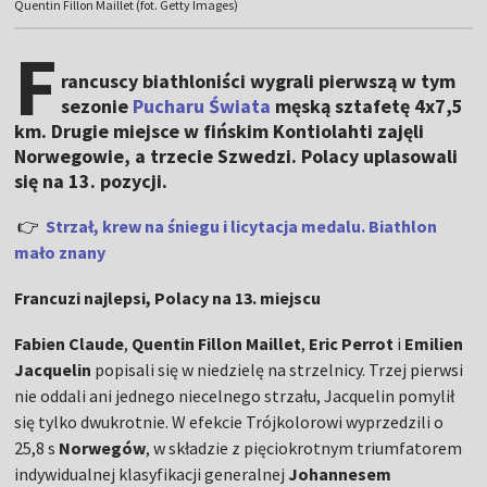
Quentin Fillon Maillet (fot. Getty Images)
F
rancuscy biathloniści wygrali pierwszą w tym
sezonie
Pucharu Świata
męską sztafetę 4x7,5
km. Drugie miejsce w fińskim Kontiolahti zajęli
Norwegowie, a trzecie Szwedzi. Polacy uplasowali
się na 13. pozycji.
👉
Strzał, krew na śniegu i licytacja medalu. Biathlon
mało znany
Francuzi najlepsi, Polacy na 13. miejscu
Fabien Claude
,
Quentin Fillon Maillet
,
Eric Perrot
i
Emilien
Jacquelin
popisali się w niedzielę na strzelnicy. Trzej pierwsi
nie oddali ani jednego niecelnego strzału, Jacquelin pomylił
się tylko dwukrotnie. W efekcie Trójkolorowi wyprzedzili o
25,8 s
Norwegów
, w składzie z pięciokrotnym triumfatorem
indywidualnej klasyfikacji generalnej
Johannesem