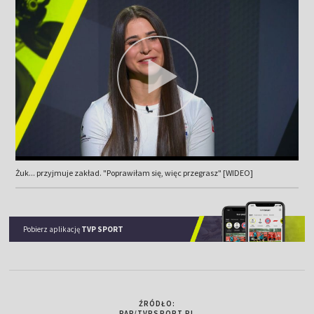
Żuk... przyjmuje zakład. "Poprawiłam się, więc przegrasz" [WIDEO]
Pobierz aplikację
TVP SPORT
ŹRÓDŁO:
PAP/TVPSPORT.PL