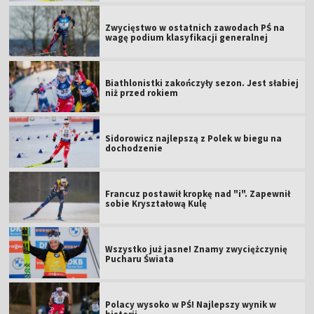
Zwycięstwo w ostatnich zawodach PŚ na
wagę podium klasyfikacji generalnej
Biathlonistki zakończyły sezon. Jest słabiej
niż przed rokiem
Sidorowicz najlepszą z Polek w biegu na
dochodzenie
Francuz postawił kropkę nad "i". Zapewnił
sobie Kryształową Kulę
Wszystko już jasne! Znamy zwyciężczynię
Pucharu Świata
Polacy wysoko w PŚ! Najlepszy wynik w