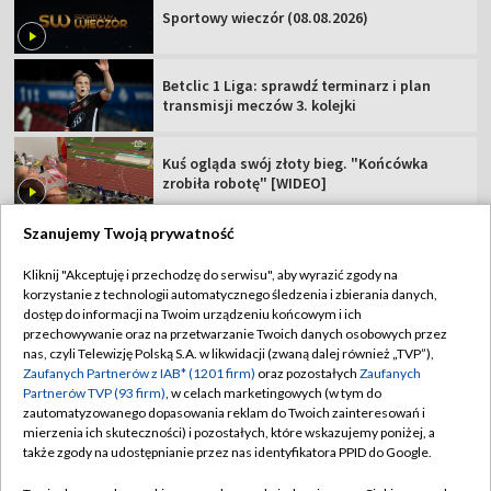
Sportowy wieczór (08.08.2026)
Betclic 1 Liga: sprawdź terminarz i plan
transmisji meczów 3. kolejki
Kuś ogląda swój złoty bieg. "Końcówka
zrobiła robotę" [WIDEO]
Szanujemy Twoją prywatność
Kliknij "Akceptuję i przechodzę do serwisu", aby wyrazić zgody na
korzystanie z technologii automatycznego śledzenia i zbierania danych,
TVP
dostęp do informacji na Twoim urządzeniu końcowym i ich
Abonament TVP
Regulamin TVP
przechowywanie oraz na przetwarzanie Twoich danych osobowych przez
nas, czyli Telewizję Polską S.A. w likwidacji (zwaną dalej również „TVP”),
Polityka prywatności
Sklep TVP
Zaufanych Partnerów z IAB* (1201 firm)
oraz pozostałych
Zaufanych
Partnerów TVP (93 firm)
, w celach marketingowych (w tym do
Biuro Reklamy
Moje zgody
zautomatyzowanego dopasowania reklam do Twoich zainteresowań i
mierzenia ich skuteczności) i pozostałych, które wskazujemy poniżej, a
Oferta Handlowa
Biuro reklamy
także zgody na udostępnianie przez nas identyfikatora PPID do Google.
Telegazeta ogłoszenia
Kontakt