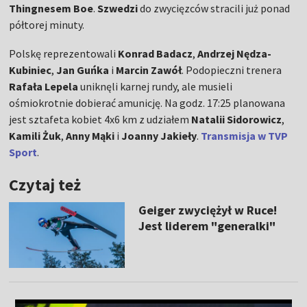
Thingnesem Boe
.
Szwedzi
do zwycięzców stracili już ponad
półtorej minuty.
Polskę reprezentowali
Konrad Badacz
,
Andrzej Nędza-
Kubiniec
,
Jan Guńka
i
Marcin Zawół
. Podopieczni trenera
Rafała Lepela
uniknęli karnej rundy, ale musieli
ośmiokrotnie dobierać amunicję. Na godz. 17:25 planowana
jest sztafeta kobiet 4x6 km z udziałem
Natalii Sidorowicz
,
Kamili Żuk
,
Anny Mąki
i
Joanny Jakieły
.
Transmisja w TVP
Sport
.
Czytaj też
Geiger zwyciężył w Ruce!
Jest liderem "generalki"