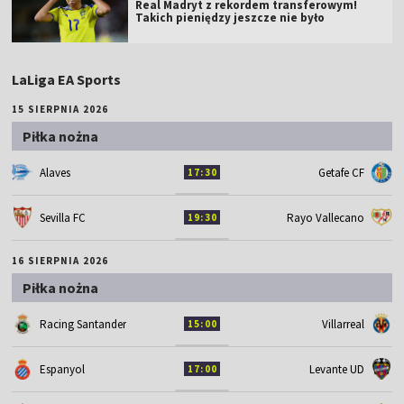
Real Madryt z rekordem transferowym!
Takich pieniędzy jeszcze nie było
LaLiga EA Sports
15 SIERPNIA 2026
Piłka nożna
Alaves
Getafe CF
17:30
Sevilla FC
Rayo Vallecano
19:30
16 SIERPNIA 2026
Piłka nożna
Racing Santander
Villarreal
15:00
Espanyol
Levante UD
17:00