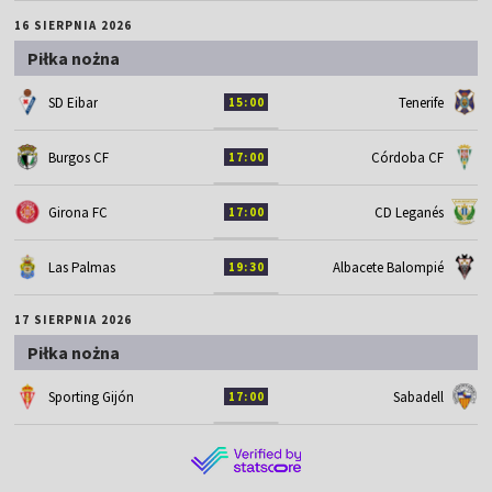
16 SIERPNIA 2026
Piłka nożna
SD Eibar
Tenerife
15:00
Burgos CF
Córdoba CF
17:00
Girona FC
CD Leganés
17:00
Las Palmas
Albacete Balompié
19:30
17 SIERPNIA 2026
Piłka nożna
Sporting Gijón
Sabadell
17:00