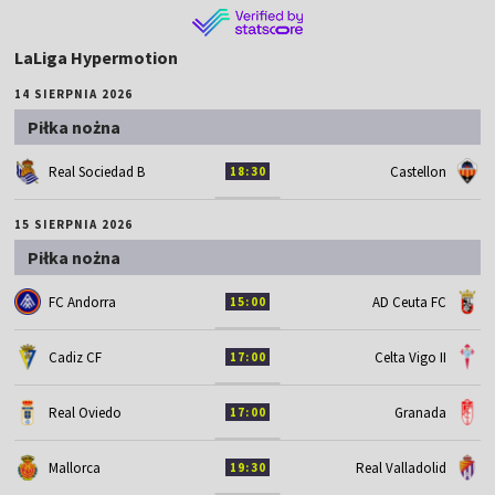
LaLiga Hypermotion
14 SIERPNIA 2026
Piłka nożna
Real Sociedad B
Castellon
18:30
15 SIERPNIA 2026
Piłka nożna
FC Andorra
AD Ceuta FC
15:00
Cadiz CF
Celta Vigo II
17:00
Real Oviedo
Granada
17:00
Mallorca
Real Valladolid
19:30