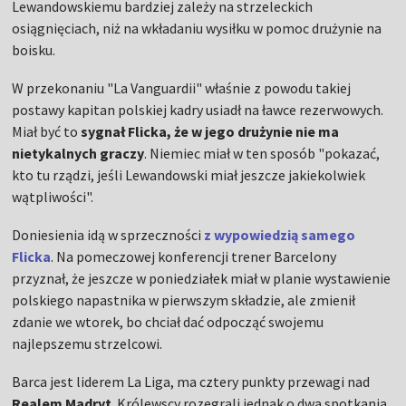
Lewandowskiemu bardziej zależy na strzeleckich
osiągnięciach, niż na wkładaniu wysiłku w pomoc drużynie na
boisku.
W przekonaniu "La Vanguardii" właśnie z powodu takiej
postawy kapitan polskiej kadry usiadł na ławce rezerwowych.
Miał być to
sygnał Flicka, że w jego drużynie nie ma
nietykalnych graczy
. Niemiec miał w ten sposób "pokazać,
kto tu rządzi, jeśli Lewandowski miał jeszcze jakiekolwiek
wątpliwości".
Doniesienia idą w sprzeczności
z wypowiedzią samego
Flicka
. Na pomeczowej konferencji trener Barcelony
przyznał, że jeszcze w poniedziałek miał w planie wystawienie
polskiego napastnika w pierwszym składzie, ale zmienił
zdanie we wtorek, bo chciał dać odpocząć swojemu
najlepszemu strzelcowi.
Barca jest liderem La Liga, ma cztery punkty przewagi nad
Realem Madryt
. Królewscy rozegrali jednak o dwa spotkania