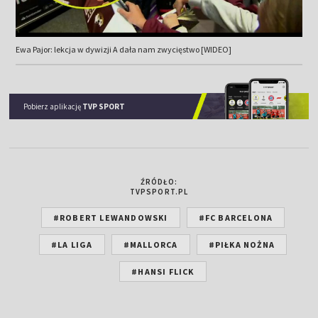
Ewa Pajor: lekcja w dywizji A dała nam zwycięstwo [WIDEO]
Pobierz aplikację
TVP SPORT
ŹRÓDŁO:
TVPSPORT.PL
#ROBERT LEWANDOWSKI
#FC BARCELONA
#LA LIGA
#MALLORCA
#PIŁKA NOŻNA
#HANSI FLICK