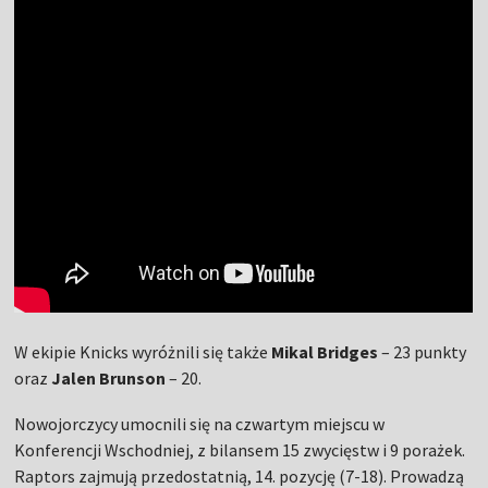
W ekipie Knicks wyróżnili się także
Mikal Bridges
– 23 punkty
oraz
Jalen Brunson
– 20.
Nowojorczycy umocnili się na czwartym miejscu w
Konferencji Wschodniej, z bilansem 15 zwycięstw i 9 porażek.
Raptors zajmują przedostatnią, 14. pozycję (7-18). Prowadzą