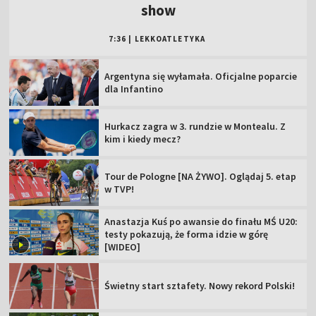
show
7:36
|
LEKKOATLETYKA
Argentyna się wyłamała. Oficjalne poparcie
dla Infantino
Hurkacz zagra w 3. rundzie w Montealu. Z
kim i kiedy mecz?
Tour de Pologne [NA ŻYWO]. Oglądaj 5. etap
w TVP!
Anastazja Kuś po awansie do finału MŚ U20:
testy pokazują, że forma idzie w górę
[WIDEO]
Świetny start sztafety. Nowy rekord Polski!