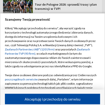
Tour de Pologne 2026: sprawdź trasę i plan
transmisji w TVP!
Szanujemy Twoją prywatność
Kliknij "Akceptuję i przechodzę do serwisu", aby wyrazić zgody na
korzystanie z technologii automatycznego śledzenia i zbierania danych,
TVP
dostęp do informacji na Twoim urządzeniu końcowym i ich
Abonament TVP
Regulamin TVP
przechowywanie oraz na przetwarzanie Twoich danych osobowych przez
nas, czyli Telewizję Polską S.A. w likwidacji (zwaną dalej również „TVP”),
Polityka prywatności
Sklep TVP
Zaufanych Partnerów z IAB* (1201 firm)
oraz pozostałych
Zaufanych
Partnerów TVP (93 firm)
, w celach marketingowych (w tym do
Biuro Reklamy
Moje zgody
zautomatyzowanego dopasowania reklam do Twoich zainteresowań i
mierzenia ich skuteczności) i pozostałych, które wskazujemy poniżej, a
Oferta Handlowa
Biuro reklamy
także zgody na udostępnianie przez nas identyfikatora PPID do Google.
Telegazeta ogłoszenia
Kontakt
Twoje dane osobowe zbierane podczas odwiedzania przez Ciebie naszych
Emisja w TVP
poszczególnych serwisów
zwanych dalej „Portalem”, w tym informacje
zapisywane za pomocą technologii takich jak: pliki cookie, sygnalizatory
Kanały
Rada Programowa
WWW lub innych podobnych technologii umożliwiających świadczenie
dopasowanych i bezpiecznych usług, personalizację treści oraz reklam,
Ogłoszenia przetargowe
udostępnianie funkcji mediów społecznościowych oraz analizowanie
©2026 Telewizja Polska Spółka Akcyjna w likwidacji
Akceptuję i przechodzę do serwisu
ruchu w Internecie.
Akademia Telewizyjna