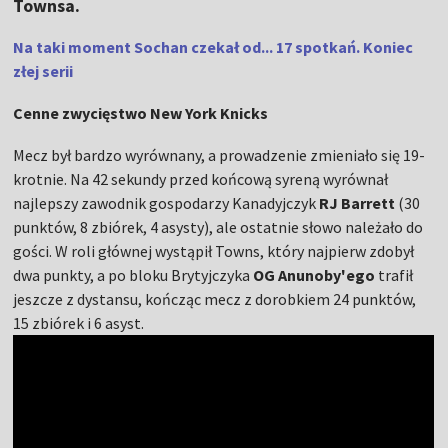
Townsa.
Na taki moment Sochan czekał od... 17 spotkań. Koniec
złej serii
Cenne zwycięstwo New York Knicks
Mecz był bardzo wyrównany, a prowadzenie zmieniało się 19-
krotnie. Na 42 sekundy przed końcową syreną wyrównał
najlepszy zawodnik gospodarzy Kanadyjczyk
RJ Barrett
(30
punktów, 8 zbiórek, 4 asysty), ale ostatnie słowo należało do
gości. W roli głównej wystąpił Towns, który najpierw zdobył
dwa punkty, a po bloku Brytyjczyka
OG Anunoby'ego
trafił
jeszcze z dystansu, kończąc mecz z dorobkiem 24 punktów,
15 zbiórek i 6 asyst.