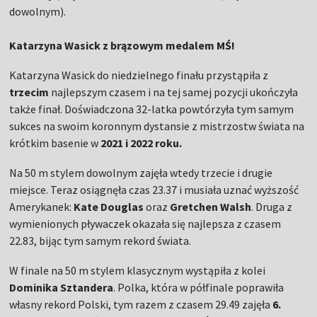
dowolnym).
Katarzyna Wasick z brązowym medalem MŚ!
Katarzyna Wasick do niedzielnego finału przystąpiła z
trzecim
najlepszym czasem i na tej samej pozycji ukończyła
także finał. Doświadczona 32-latka powtórzyła tym samym
sukces na swoim koronnym dystansie z mistrzostw świata na
krótkim basenie w
2021 i 2022 roku.
Na 50 m stylem dowolnym zajęła wtedy trzecie i drugie
miejsce. Teraz osiągnęła czas 23.37 i musiała uznać wyższość
Amerykanek:
Kate Douglas
oraz
Gretchen Walsh
. Druga z
wymienionych pływaczek okazała się najlepsza z czasem
22.83, bijąc tym samym rekord świata.
W finale na 50 m stylem klasycznym wystąpiła z kolei
Dominika Sztandera
. Polka, która w półfinale poprawiła
własny rekord Polski, tym razem z czasem 29.49 zajęła
6.