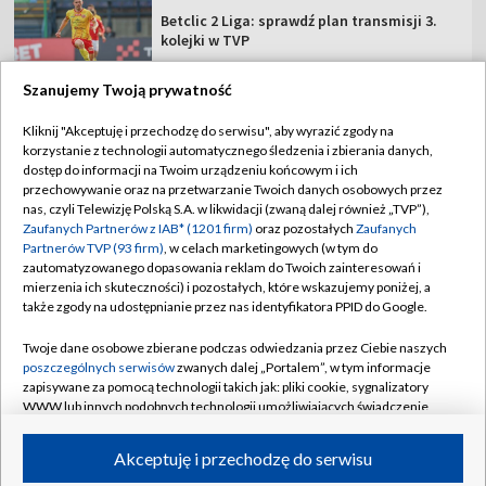
Betclic 2 Liga: sprawdź plan transmisji 3.
kolejki w TVP
Szanujemy Twoją prywatność
Kliknij "Akceptuję i przechodzę do serwisu", aby wyrazić zgody na
korzystanie z technologii automatycznego śledzenia i zbierania danych,
TVP
dostęp do informacji na Twoim urządzeniu końcowym i ich
Abonament TVP
Regulamin TVP
przechowywanie oraz na przetwarzanie Twoich danych osobowych przez
nas, czyli Telewizję Polską S.A. w likwidacji (zwaną dalej również „TVP”),
Polityka prywatności
Sklep TVP
Zaufanych Partnerów z IAB* (1201 firm)
oraz pozostałych
Zaufanych
Partnerów TVP (93 firm)
, w celach marketingowych (w tym do
Biuro Reklamy
Moje zgody
zautomatyzowanego dopasowania reklam do Twoich zainteresowań i
mierzenia ich skuteczności) i pozostałych, które wskazujemy poniżej, a
Oferta Handlowa
Biuro reklamy
także zgody na udostępnianie przez nas identyfikatora PPID do Google.
Telegazeta ogłoszenia
Kontakt
Twoje dane osobowe zbierane podczas odwiedzania przez Ciebie naszych
Emisja w TVP
poszczególnych serwisów
zwanych dalej „Portalem”, w tym informacje
zapisywane za pomocą technologii takich jak: pliki cookie, sygnalizatory
Kanały
Rada Programowa
WWW lub innych podobnych technologii umożliwiających świadczenie
dopasowanych i bezpiecznych usług, personalizację treści oraz reklam,
Ogłoszenia przetargowe
udostępnianie funkcji mediów społecznościowych oraz analizowanie
©2026 Telewizja Polska Spółka Akcyjna w likwidacji
Akceptuję i przechodzę do serwisu
ruchu w Internecie.
Akademia Telewizyjna