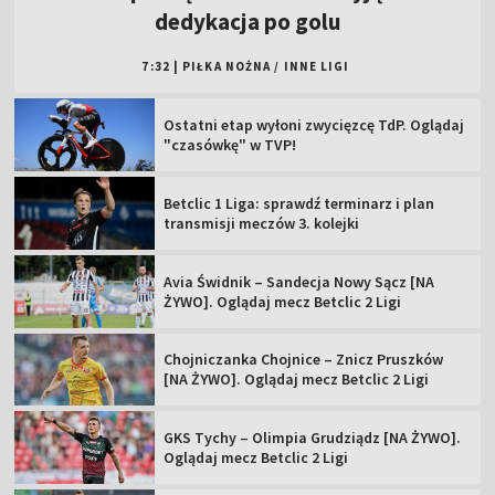
dedykacja po golu
7:32
|
PIŁKA NOŻNA
/
INNE LIGI
Ostatni etap wyłoni zwycięzcę TdP. Oglądaj
"czasówkę" w TVP!
Betclic 1 Liga: sprawdź terminarz i plan
transmisji meczów 3. kolejki
Avia Świdnik – Sandecja Nowy Sącz [NA
ŻYWO]. Oglądaj mecz Betclic 2 Ligi
Chojniczanka Chojnice – Znicz Pruszków
[NA ŻYWO]. Oglądaj mecz Betclic 2 Ligi
GKS Tychy – Olimpia Grudziądz [NA ŻYWO].
Oglądaj mecz Betclic 2 Ligi