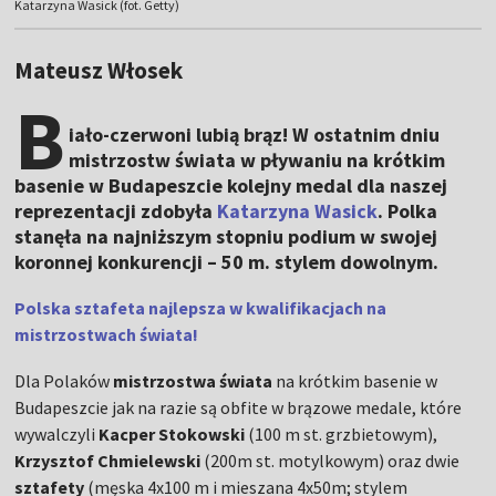
Katarzyna Wasick (fot. Getty)
Mateusz Włosek
B
iało-czerwoni lubią brąz! W ostatnim dniu
mistrzostw świata w pływaniu na krótkim
basenie w Budapeszcie kolejny medal dla naszej
reprezentacji zdobyła
Katarzyna Wasick
. Polka
stanęła na najniższym stopniu podium w swojej
koronnej konkurencji – 50 m. stylem dowolnym.
Polska sztafeta najlepsza w kwalifikacjach na
mistrzostwach świata!
Dla Polaków
mistrzostwa świata
na krótkim basenie w
Budapeszcie jak na razie są obfite w brązowe medale, które
wywalczyli
Kacper Stokowski
(100 m st. grzbietowym),
Krzysztof Chmielewski
(200m st. motylkowym) oraz dwie
sztafety
(męska 4x100 m i mieszana 4x50m; stylem