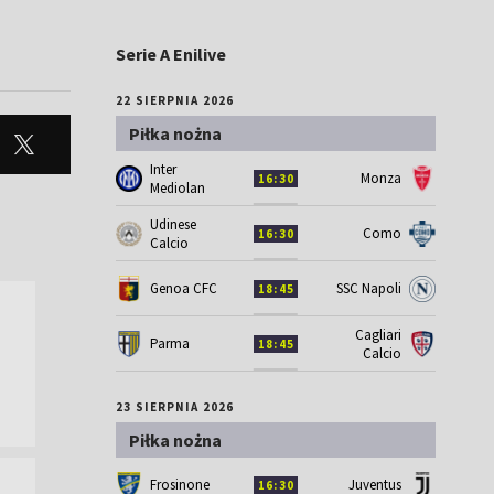
Serie A Enilive
22 SIERPNIA 2026
Piłka nożna
Inter
Monza
16:30
Mediolan
Udinese
Como
16:30
Calcio
Genoa CFC
SSC Napoli
18:45
Cagliari
Parma
18:45
Calcio
23 SIERPNIA 2026
Piłka nożna
Frosinone
Juventus
16:30