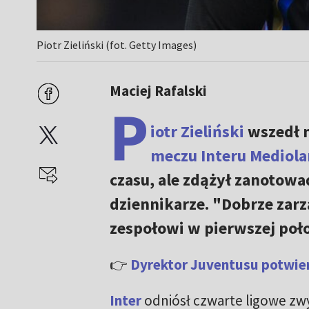
Piotr Zieliński (fot. Getty Images)
Maciej Rafalski
P
iotr Zieliński
wszedł n
meczu Interu Mediola
czasu, ale zdążył zanotowa
dziennikarze. "Dobrze zarz
zespołowi w pierwszej poło
👉
Dyrektor Juventusu potwierd
Inter
odniósł czwarte ligowe zwy