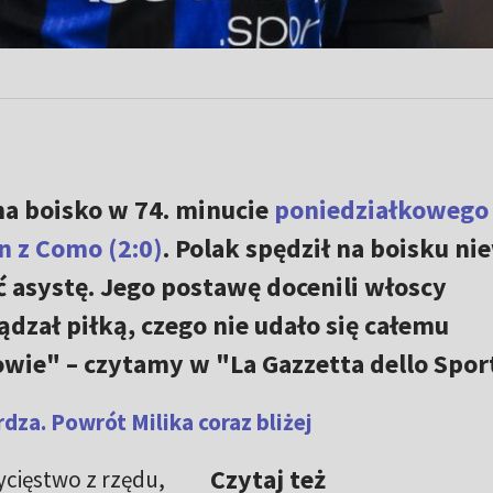
a boisko w 74. minucie
poniedziałkowego
n z Como (2:0)
. Polak spędził na boisku ni
ć asystę. Jego postawę docenili włoscy
ądzał piłką, czego nie udało się całemu
wie" – czytamy w "La Gazzetta dello Sport
za. Powrót Milika coraz bliżej
Czytaj też
cięstwo z rzędu,