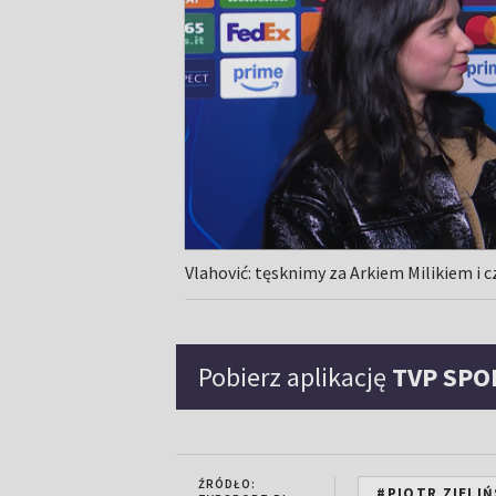
Vlahović: tęsknimy za Arkiem Milikiem i
Pobierz aplikację
TVP SPO
ŹRÓDŁO:
#PIOTR ZIELIŃ