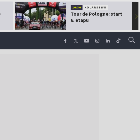
10:30
KOLARSTWO
0
Tour de Pologne: start
▶
6. etapu