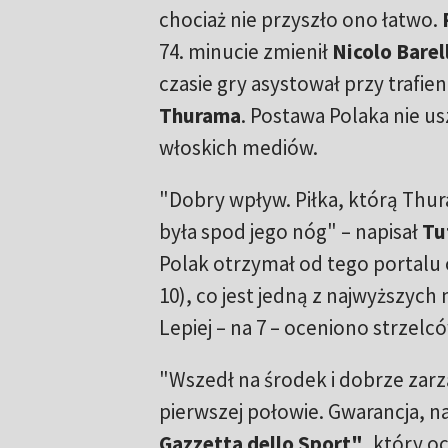
chociaż nie przyszło ono łatwo.
74. minucie zmienił
Nicolo Barel
czasie gry asystował przy trafie
Thurama
. Postawa Polaka nie u
włoskich mediów.
"Dobry wpływ. Piłka, którą Thura
była spod jego nóg" – napisał
Tu
Polak otrzymał od tego portalu
10), co jest jedną z najwyższych 
Lepiej – na 7 – oceniono strzel
"Wszedł na środek i dobrze zarzą
pierwszej połowie. Gwarancja, n
Gazzetta dello Sport"
, który o