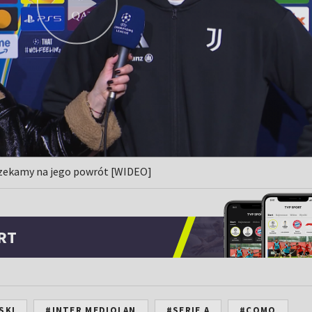
 czekamy na jego powrót [WIDEO]
RT
SKI
#INTER MEDIOLAN
#SERIE A
#COMO