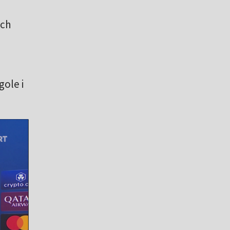
ich
gole i