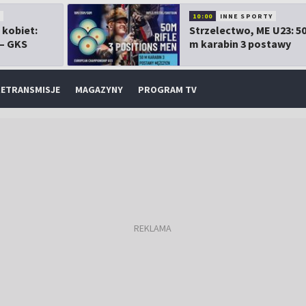
10:00
INNE SPORTY
 kobiet:
Strzelectwo, ME U23: 5
 – GKS
m karabin 3 postawy
mężczyzn
ETRANSMISJE
MAGAZYNY
PROGRAM TV