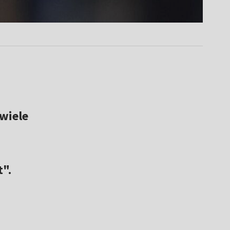
ewiele
".