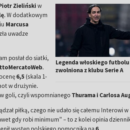
Piotr Zieliński
w
lę
. W dodatkowym
niu
Marcusa
szła uwadze
m posłał do siatki,
Legenda włoskiego futbolu
ttoMercatoWeb
.
zwolniona z klubu Serie A
 ocenę
6,5
(skala 1-
not w drużynie.
ców goli, czyli wspomnianego
Thurama i Carlosa Au
dzał piłką, czego nie udało się całemu Interowi w
awet gdy robi minimum" – to z kolei opinia dzienni
cenił występ polskiego pomocnika na
6
.