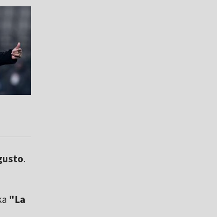
gusto
.
ka
"La