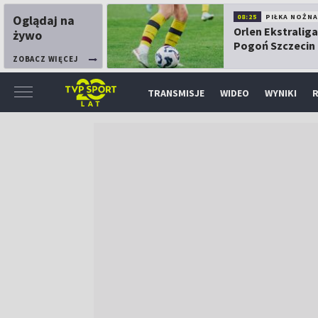
Oglądaj na
08:25
PIŁKA NOŻNA
Orlen Ekstraliga
żywo
Pogoń Szczecin
Górnik Łęczna
ZOBACZ WIĘCEJ
TRANSMISJE
WIDEO
WYNIKI
R