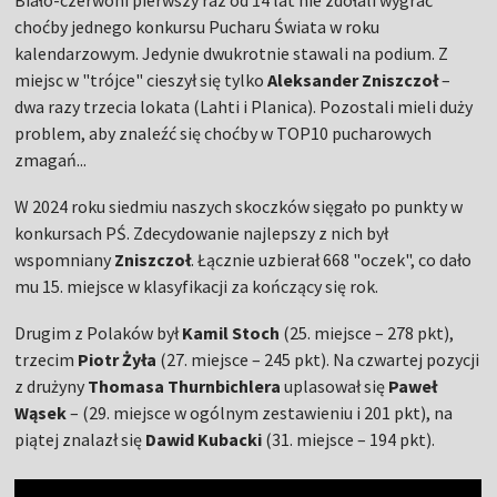
Biało-czerwoni pierwszy raz od 14 lat nie zdołali wygrać
choćby jednego konkursu Pucharu Świata w roku
kalendarzowym. Jedynie dwukrotnie stawali na podium. Z
miejsc w "trójce" cieszył się tylko
Aleksander Zniszczoł
–
dwa razy trzecia lokata (Lahti i Planica). Pozostali mieli duży
problem, aby znaleźć się choćby w TOP10 pucharowych
zmagań...
W 2024 roku siedmiu naszych skoczków sięgało po punkty w
konkursach PŚ. Zdecydowanie najlepszy z nich był
wspomniany
Zniszczoł
. Łącznie uzbierał 668 "oczek", co dało
mu 15. miejsce w klasyfikacji za kończący się rok.
Drugim z Polaków był
Kamil Stoch
(25. miejsce – 278 pkt),
trzecim
Piotr Żyła
(27. miejsce – 245 pkt). Na czwartej pozycji
z drużyny
Thomasa Thurnbichlera
uplasował się
Paweł
Wąsek
– (29. miejsce w ogólnym zestawieniu i 201 pkt), na
piątej znalazł się
Dawid Kubacki
(31. miejsce – 194 pkt).