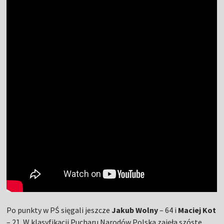
Po punkty w PŚ sięgali jeszcze
Jakub Wolny
– 64 i
Maciej Kot
– 21. W klasyfikacji Pucharu Narodów Polska zajęła szóste