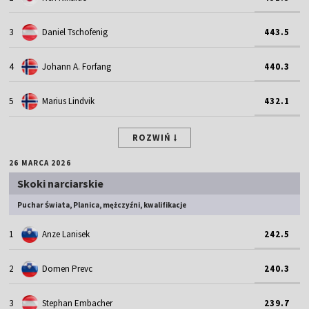
3
Daniel Tschofenig
443.5
4
Johann A. Forfang
440.3
5
Marius Lindvik
432.1
ROZWIŃ
26 MARCA 2026
Skoki narciarskie
Puchar Świata, Planica, mężczyźni, kwalifikacje
1
Anze Lanisek
242.5
2
Domen Prevc
240.3
3
Stephan Embacher
239.7