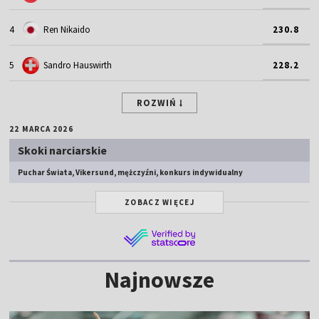
4
Ren Nikaido
230.8
5
Sandro Hauswirth
228.2
ROZWIŃ
22 MARCA 2026
Skoki narciarskie
Puchar Świata, Vikersund, mężczyźni, konkurs indywidualny
ZOBACZ WIĘCEJ
Najnowsze