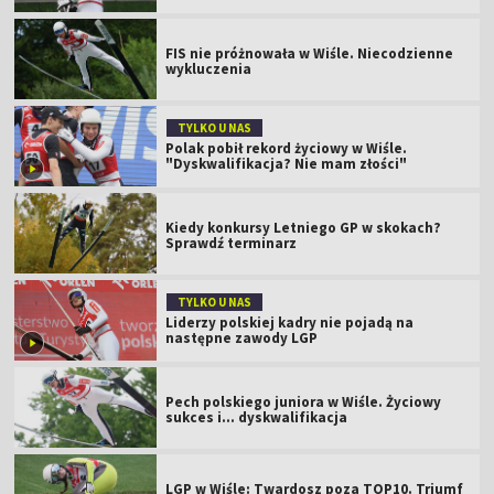
FIS nie próżnowała w Wiśle. Niecodzienne
wykluczenia
TYLKO U NAS
Polak pobił rekord życiowy w Wiśle.
"Dyskwalifikacja? Nie mam złości"
Kiedy konkursy Letniego GP w skokach?
Sprawdź terminarz
TYLKO U NAS
Liderzy polskiej kadry nie pojadą na
następne zawody LGP
Pech polskiego juniora w Wiśle. Życiowy
sukces i... dyskwalifikacja
LGP w Wiśle: Twardosz poza TOP10. Triumf