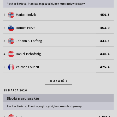
Puchar Świata, Planica, mężczyźni, konkurs indywidualny
1
Marius Lindvik
459.5
2
Domen Prevc
453.9
3
Johann A. Forfang
441.3
4
Daniel Tschofenig
438.4
5
Valentin Foubert
425.4
ROZWIŃ
28 MARCA 2026
Skoki narciarskie
Puchar Świata, Planica, mężczyźni, konkurs drużynowy