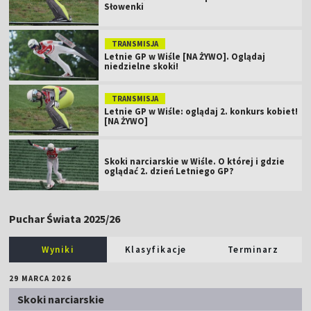
Słowenki
TRANSMISJA
Letnie GP w Wiśle [NA ŻYWO]. Oglądaj
niedzielne skoki!
TRANSMISJA
Letnie GP w Wiśle: oglądaj 2. konkurs kobiet!
[NA ŻYWO]
Skoki narciarskie w Wiśle. O której i gdzie
oglądać 2. dzień Letniego GP?
Puchar Świata 2025/26
Wyniki
Klasyfikacje
Terminarz
29 MARCA 2026
Skoki narciarskie