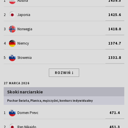
1
Austria
1439.5
2
Japonia
1425.6
3
Norwegia
1418.0
4
Niemcy
1374.7
5
Słowenia
1332.8
ROZWIŃ
27 MARCA 2026
Skoki narciarskie
Puchar Świata, Planica, mężczyźni, konkurs indywidualny
1
Domen Prevc
471.4
2
Ren Nikaido
451.3