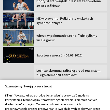
Dobry start Świątek. "Jestem zadowolona
ze wszystkiego"
ME w pływaniu. Polki piąte w skokach
synchronicznych
Wierzą w pokonanie Lecha. "Nie byliśmy
wcale gorsi"
Sportowy wieczór (06.08.2026)
Lech ze skromną zaliczką przed rewanżem.
"Tego elementu zabrakło"
Szanujemy Twoją prywatność
Kliknij "Akceptuję i przechodzę do serwisu", aby wyrazić zgody na
korzystanie z technologii automatycznego śledzenia i zbierania danych,
TVP
dostęp do informacji na Twoim urządzeniu końcowym i ich
Abonament TVP
Regulamin TVP
przechowywanie oraz na przetwarzanie Twoich danych osobowych przez