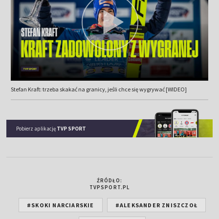
Stefan Kraft: trzeba skakać na granicy, jeśli chce się wygrywać [WIDEO]
Pobierz aplikację
TVP SPORT
ŹRÓDŁO:
TVPSPORT.PL
#SKOKI NARCIARSKIE
#ALEKSANDER ZNISZCZOŁ