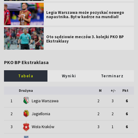
Legia Warszawa może pozyskać nowego
napastnika. Był w kadrze na mundial!
Oto sędziowie meczów 3. kolejki PKO BP
Ekstraklasy
PKO BP Ekstraklasa
Tabela
Wyniki
Terminarz
Drużyna
M
+/-
Pkt
1
Legia Warszawa
2
3
6
2
Jagiellonia
2
2
6
3
Wisła Kraków
3
1
6