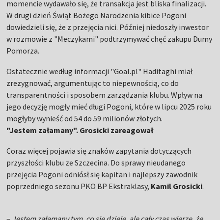
momencie wydawało się, że transakcja jest bliska finalizacji.
W drugi dzień Świąt Bożego Narodzenia kibice Pogoni
dowiedzieli się, że z przejęcia nici. Później niedoszły inwestor
w rozmowie z "Meczykami" podtrzymywać chęć zakupu Dumy
Pomorza.
Ostatecznie według informacji "Goal.pl" Haditaghi miał
zrezygnować, argumentując to niepewnością, co do
transparentności i sposobem zarządzania klubu. Wpływ na
jego decyzję mogły mieć długi Pogoni, które w lipcu 2025 roku
mogłyby wynieść od 54 do 59 milionów złotych.
"Jestem załamany". Grosicki zareagował
Coraz więcej pojawia się znaków zapytania dotyczących
przyszłości klubu ze Szczecina. Do sprawy nieudanego
przejęcia Pogoni odniósł się kapitan i najlepszy zawodnik
poprzedniego sezonu PKO BP Ekstraklasy,
Kamil Grosicki
.
–
Jestem załamany tym, co się dzieje, ale cały czas wierzę, że