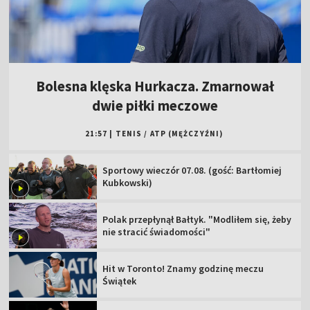
Bolesna klęska Hurkacza. Zmarnował
dwie piłki meczowe
21:57
|
TENIS
/
ATP (MĘŻCZYŹNI)
Sportowy wieczór 07.08. (gość: Bartłomiej
Kubkowski)
Polak przepłynął Bałtyk. "Modliłem się, żeby
nie stracić świadomości"
Hit w Toronto! Znamy godzinę meczu
Świątek