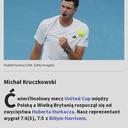
Hubert Hurkacz (fot. Getty Images)
Michał Kruczkowski
Ć
wierćfinałowy mecz
United Cup
między
Polską a Wielką Brytanią rozpoczął się od
zwycięstwa
Huberta Hurkacza
. Nasz reprezentant
wygrał 7:6(3), 7:5 z
Billym Harrisem
.