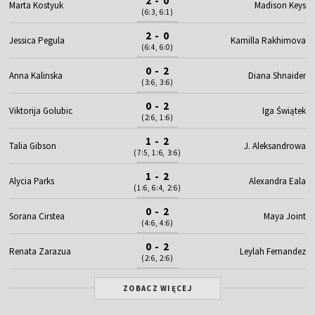
2 - 0
Marta Kostyuk
Madison Keys
(6:3, 6:1)
2 - 0
Jessica Pegula
Kamilla Rakhimova
(6:4, 6:0)
0 - 2
Anna Kalinska
Diana Shnaider
(3:6, 3:6)
0 - 2
Viktorija Golubic
Iga Świątek
(2:6, 1:6)
1 - 2
Talia Gibson
J. Aleksandrowa
(7:5, 1:6, 3:6)
1 - 2
Alycia Parks
Alexandra Eala
(1:6, 6:4, 2:6)
0 - 2
Sorana Cirstea
Maya Joint
(4:6, 4:6)
0 - 2
Renata Zarazua
Leylah Fernandez
(2:6, 2:6)
ZOBACZ WIĘCEJ