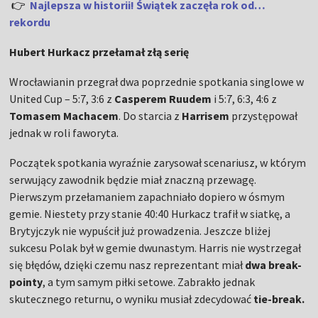
👉
Najlepsza w historii! Świątek zaczęła rok od…
rekordu
Hubert Hurkacz przełamał złą serię
Wrocławianin przegrał dwa poprzednie spotkania singlowe w
United Cup – 5:7, 3:6 z
Casperem Ruudem
i 5:7, 6:3, 4:6 z
Tomasem Machacem
. Do starcia z
Harrisem
przystępował
jednak w roli faworyta.
Początek spotkania wyraźnie zarysował scenariusz, w którym
serwujący zawodnik będzie miał znaczną przewagę.
Pierwszym przełamaniem zapachniało dopiero w ósmym
gemie. Niestety przy stanie 40:40 Hurkacz trafił w siatkę, a
Brytyjczyk nie wypuścił już prowadzenia. Jeszcze bliżej
sukcesu Polak był w gemie dwunastym. Harris nie wystrzegał
się błędów, dzięki czemu nasz reprezentant miał
dwa break-
pointy
, a tym samym piłki setowe. Zabrakło jednak
skutecznego returnu, o wyniku musiał zdecydować
tie-break.