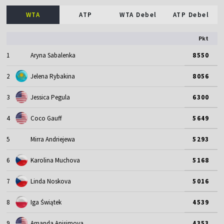
WTA
ATP
WTA Debel
ATP Debel
Pkt
1
Aryna Sabalenka
8550
2
Jelena Rybakina
8056
3
Jessica Pegula
6300
4
Coco Gauff
5649
5
Mirra Andriejewa
5293
6
Karolina Muchova
5168
7
Linda Noskova
5016
8
Iga Świątek
4539
9
Amanda Anisimova
4353