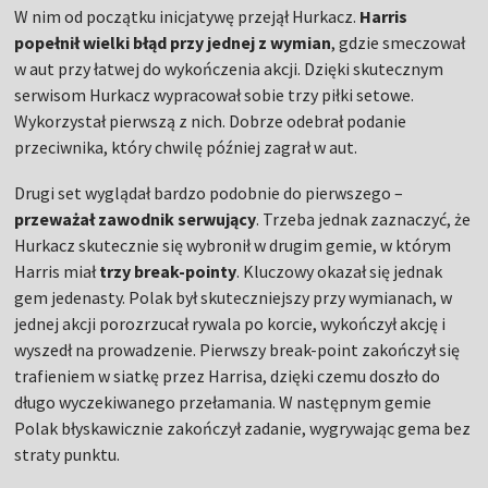
W nim od początku inicjatywę przejął Hurkacz.
Harris
popełnił wielki błąd przy jednej z wymian
, gdzie smeczował
w aut przy łatwej do wykończenia akcji. Dzięki skutecznym
serwisom Hurkacz wypracował sobie trzy piłki setowe.
Wykorzystał pierwszą z nich. Dobrze odebrał podanie
przeciwnika, który chwilę później zagrał w aut.
Drugi set wyglądał bardzo podobnie do pierwszego –
przeważał zawodnik serwujący
. Trzeba jednak zaznaczyć, że
Hurkacz skutecznie się wybronił w drugim gemie, w którym
Harris miał
trzy break-pointy
. Kluczowy okazał się jednak
gem jedenasty. Polak był skuteczniejszy przy wymianach, w
jednej akcji porozrzucał rywala po korcie, wykończył akcję i
wyszedł na prowadzenie. Pierwszy break-point zakończył się
trafieniem w siatkę przez Harrisa, dzięki czemu doszło do
długo wyczekiwanego przełamania. W następnym gemie
Polak błyskawicznie zakończył zadanie, wygrywając gema bez
straty punktu.