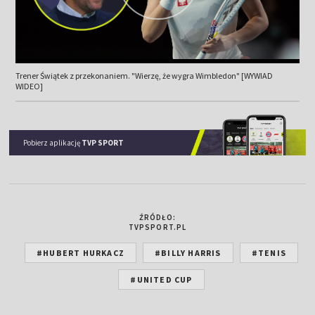
Trener Świątek z przekonaniem. "Wierzę, że wygra Wimbledon" [WYWIAD
WIDEO]
Pobierz aplikację
TVP SPORT
ŹRÓDŁO:
TVPSPORT.PL
#HUBERT HURKACZ
#BILLY HARRIS
#TENIS
#UNITED CUP