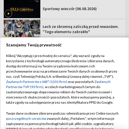
Sportowy wieczór (06.08.2026)
Lech ze skromną zaliczką przed rewanżem.
"Tego elementu zabrakło"
Szanujemy Twoją prywatność
Kliknij "Akceptuję i przechodzę do serwisu", aby wyrazić zgody na
korzystanie z technologii automatycznego śledzenia i zbierania danych,
TVP
dostęp do informacji na Twoim urządzeniu końcowym i ich
Abonament TVP
Regulamin TVP
przechowywanie oraz na przetwarzanie Twoich danych osobowych przez
nas, czyli Telewizję Polską S.A. w likwidacji (zwaną dalej również „TVP”),
Polityka prywatności
Sklep TVP
Zaufanych Partnerów z IAB* (1201 firm)
oraz pozostałych
Zaufanych
Partnerów TVP (93 firm)
, w celach marketingowych (w tym do
Biuro Reklamy
Moje zgody
zautomatyzowanego dopasowania reklam do Twoich zainteresowań i
mierzenia ich skuteczności) i pozostałych, które wskazujemy poniżej, a
Oferta Handlowa
Biuro reklamy
także zgody na udostępnianie przez nas identyfikatora PPID do Google.
Telegazeta ogłoszenia
Kontakt
Twoje dane osobowe zbierane podczas odwiedzania przez Ciebie naszych
Emisja w TVP
poszczególnych serwisów
zwanych dalej „Portalem”, w tym informacje
zapisywane za pomocą technologii takich jak: pliki cookie, sygnalizatory
Kanały
Rada Programowa
WWW lub innych podobnych technologii umożliwiających świadczenie