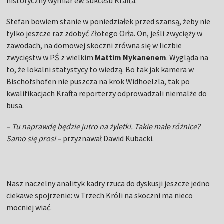
historyczny wymiar ew. sukcesu Krafta.
Stefan bowiem stanie w poniedziałek przed szansą, żeby nie
tylko jeszcze raz zdobyć Złotego Orła. On, jeśli zwycięży w
zawodach, na domowej skoczni zrówna się w liczbie
zwycięstw w PŚ z wielkim
Mattim Nykanenem
. Wygląda na
to, że lokalni statystycy to wiedzą. Bo tak jak kamera w
Bischofshofen nie puszcza na krok Widhoelzla, tak po
kwalifikacjach Krafta reporterzy odprowadzali niemalże do
busa.
– Tu naprawdę będzie jutro na żyletki. Takie małe różnice?
Samo się prosi –
przyznawał Dawid Kubacki.
Nasz naczelny analityk kadry rzuca do dyskusji jeszcze jedno
ciekawe spojrzenie: w Trzech Króli na skoczni ma nieco
mocniej wiać.