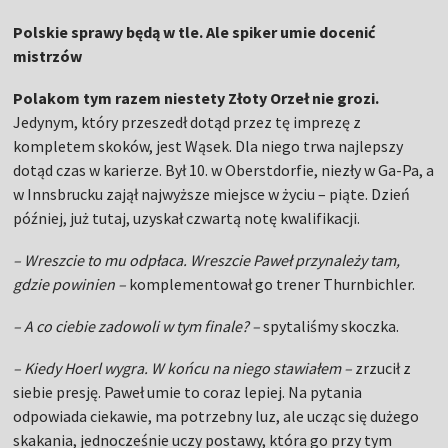
Polskie sprawy będą w tle. Ale spiker umie docenić
mistrzów
Polakom tym razem niestety Złoty Orzeł nie grozi.
Jedynym, który przeszedł dotąd przez tę imprezę z
kompletem skoków, jest Wąsek. Dla niego trwa najlepszy
dotąd czas w karierze. Był 10. w Oberstdorfie, niezły w Ga-Pa, a
w Innsbrucku zajął najwyższe miejsce w życiu – piąte. Dzień
później, już tutaj, uzyskał czwartą notę kwalifikacji.
– Wreszcie to mu odpłaca. Wreszcie Paweł przynależy tam,
gdzie powinien –
komplementował go trener Thurnbichler.
– A co ciebie zadowoli w tym finale? –
spytaliśmy skoczka.
– Kiedy Hoerl wygra. W końcu na niego stawiałem –
zrzucił z
siebie presję. Paweł umie to coraz lepiej. Na pytania
odpowiada ciekawie, ma potrzebny luz, ale ucząc się dużego
skakania, jednocześnie uczy postawy, która go przy tym