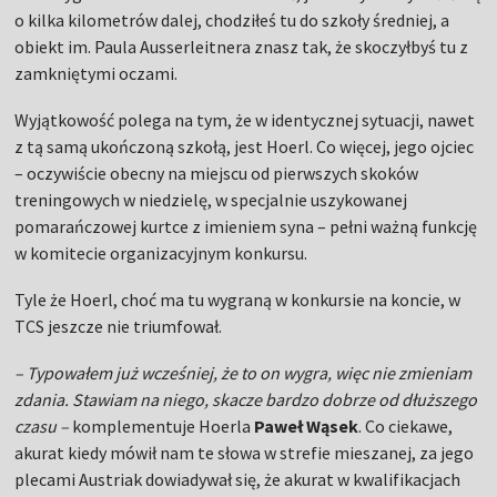
o kilka kilometrów dalej, chodziłeś tu do szkoły średniej, a
obiekt im. Paula Ausserleitnera znasz tak, że skoczyłbyś tu z
zamkniętymi oczami.
Wyjątkowość polega na tym, że w identycznej sytuacji, nawet
z tą samą ukończoną szkołą, jest Hoerl. Co więcej, jego ojciec
– oczywiście obecny na miejscu od pierwszych skoków
treningowych w niedzielę, w specjalnie uszykowanej
pomarańczowej kurtce z imieniem syna – pełni ważną funkcję
w komitecie organizacyjnym konkursu.
Tyle że Hoerl, choć ma tu wygraną w konkursie na koncie, w
TCS jeszcze nie triumfował.
– Typowałem już wcześniej, że to on wygra, więc nie zmieniam
zdania. Stawiam na niego, skacze bardzo dobrze od dłuższego
czasu –
komplementuje Hoerla
Paweł Wąsek
. Co ciekawe,
akurat kiedy mówił nam te słowa w strefie mieszanej, za jego
plecami Austriak dowiadywał się, że akurat w kwalifikacjach