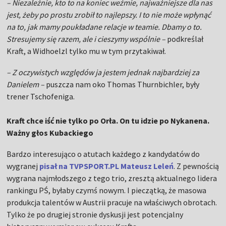
– Niezależnie, kto to na koniec weźmie, najważniejsze dla nas
jest, żeby po prostu zrobił to najlepszy. I to nie może wpłynąć
na to, jak mamy poukładane relacje w teamie. Dbamy o to.
Stresujemy się razem, ale i cieszymy wspólnie –
podkreślał
Kraft, a Widhoelzl tylko mu w tym przytakiwał.
– Z oczywistych względów ja jestem jednak najbardziej za
Danielem –
puszcza nam oko Thomas Thurnbichler, były
trener Tschofeniga.
Kraft chce iść nie tylko po Orła. On tu idzie po Nykanena.
Ważny głos Kubackiego
Bardzo interesująco o atutach każdego z kandydatów do
wygranej
pisał na TVPSPORT.PL Mateusz Leleń
. Z pewnością
wygrana najmłodszego z tego trio, zresztą aktualnego lidera
rankingu PŚ, byłaby czymś nowym. I pieczątką, że masowa
produkcja talentów w Austrii pracuje na właściwych obrotach.
Tylko że po drugiej stronie dyskusji jest potencjalny