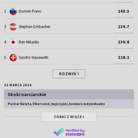
2
Domen Prevc
240.3
3
Stephan Embacher
239.7
4
Ren Nikaido
230.8
5
Sandro Hauswirth
228.2
ROZWIŃ
22 MARCA 2026
Skoki narciarskie
Puchar Świata, Vikersund, mężczyźni, konkurs indywidualny
ZOBACZ WIĘCEJ