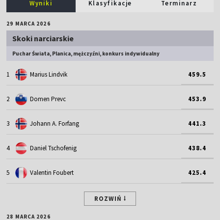
Wyniki
Klasyfikacje
Terminarz
29 MARCA 2026
Skoki narciarskie
Puchar Świata, Planica, mężczyźni, konkurs indywidualny
1
Marius Lindvik
459.5
2
Domen Prevc
453.9
3
Johann A. Forfang
441.3
4
Daniel Tschofenig
438.4
5
Valentin Foubert
425.4
ROZWIŃ
28 MARCA 2026