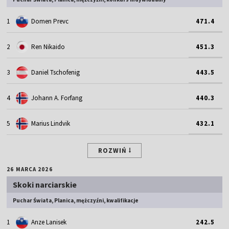
1
Domen Prevc
471.4
2
Ren Nikaido
451.3
3
Daniel Tschofenig
443.5
4
Johann A. Forfang
440.3
5
Marius Lindvik
432.1
ROZWIŃ
26 MARCA 2026
Skoki narciarskie
Puchar Świata, Planica, mężczyźni, kwalifikacje
1
Anze Lanisek
242.5