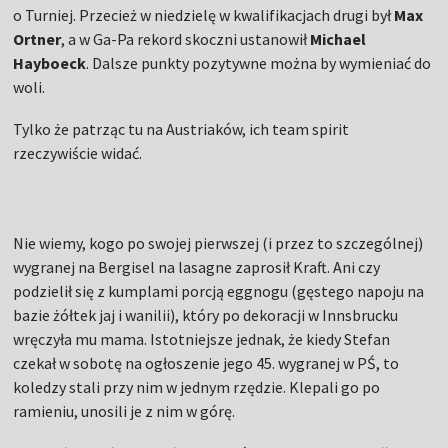
o Turniej. Przecież w niedzielę w kwalifikacjach drugi był
Max
Ortner
, a w Ga-Pa rekord skoczni ustanowił
Michael
Hayboeck
. Dalsze punkty pozytywne można by wymieniać do
woli.
Tylko że patrząc tu na Austriaków, ich team spirit
rzeczywiście widać.
Nie wiemy, kogo po swojej pierwszej (i przez to szczególnej)
wygranej na Bergisel na lasagne zaprosił Kraft. Ani czy
podzielił się z kumplami porcją eggnogu (gęstego napoju na
bazie żółtek jaj i wanilii), który po dekoracji w Innsbrucku
wręczyła mu mama. Istotniejsze jednak, że kiedy Stefan
czekał w sobotę na ogłoszenie jego 45. wygranej w PŚ, to
koledzy stali przy nim w jednym rzędzie. Klepali go po
ramieniu, unosili je z nim w górę.