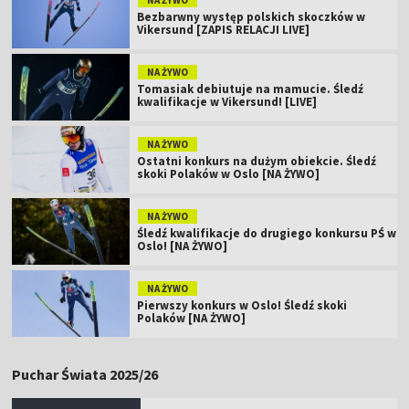
Bezbarwny występ polskich skoczków w
Vikersund [ZAPIS RELACJI LIVE]
NA ŻYWO
Tomasiak debiutuje na mamucie. Śledź
kwalifikacje w Vikersund! [LIVE]
NA ŻYWO
Ostatni konkurs na dużym obiekcie. Śledź
skoki Polaków w Oslo [NA ŻYWO]
NA ŻYWO
Śledź kwalifikacje do drugiego konkursu PŚ w
Oslo! [NA ŻYWO]
NA ŻYWO
Pierwszy konkurs w Oslo! Śledź skoki
Polaków [NA ŻYWO]
Puchar Świata 2025/26