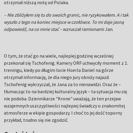
otrzymał niższą notę od Polaka.
– Nie zbliżyłem się tu do swoich granic, nie ryzykowałem. A i tak
wyszło z tego na koniec miejsce w czołówce. To mi daje jasną
odpowiedź, na co mnie stać –
wzruszał ramionami Jan.
O tym, że stać go na wiele, najlepiej godzinę wcześniej
przekonał się Tschofenig. Kamery ORF uchwyciły moment z 1.
treningu, kiedy po długim locie Hoerla Daniel na górze
otrzymał informację, że dla niego jury obniży najazd.
Tschofenig wykrzyczał, że Jana za to nienawidzi. Oraz że –
tłumacząc to na bardziej kulturalny język – ta sytuacja mu się
nie podoba. Dziennikarze "Krone" uważają, że ten przejaw
wzajemnych uszczypliwości najlepiej świadczy o znakomitej
atmosferze w ekipie gospodarzy. I choć to jej dość toporny
przykład, trudno się nie zgodzić.