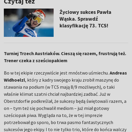
Czytaj też
Życiowy sukces Pawła
Wąska. Sprawdź
klasyfikację 73. TCS!
Turniej Trzech Austriaków. Cieszą się razem, frustrują też.
Trener czeka z sześciopakiem
Bo w tej ekipie rzeczywiście jest mnóstwo uśmiechu.
Andreas
Widhoelzl
, który z kadry swojego kraju zrobił maszynę do
stawania na podium (w TCS mają 8/9 możliwych), o taki
właśnie klimat szatni chciał najbardziej zadbać. Już w
Oberstdorfie podkreślał, że sukcesy będą świętowali razem, a
on – tym też się pochwalił mediom – już miał gotowy
sześciopak piwa. Wygląda na to, że w tej imprezie
potrzebował go sporo, bo trwa pasmo fantastycznych
sukcesów jego ekipy. I to nie tylko trio, które do końca walczy