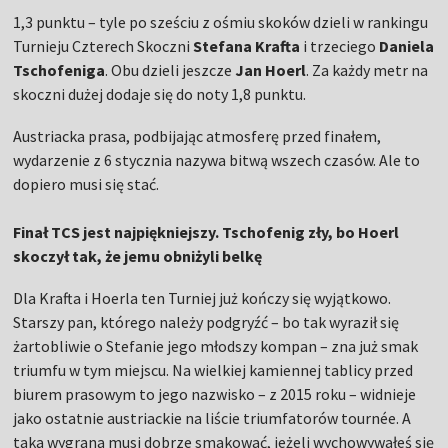
1,3 punktu – tyle po sześciu z ośmiu skoków dzieli w rankingu
Turnieju Czterech Skoczni
Stefana Krafta
i trzeciego
Daniela
Tschofeniga
. Obu dzieli jeszcze
Jan Hoerl
. Za każdy metr na
skoczni dużej dodaje się do noty 1,8 punktu.
Austriacka prasa, podbijając atmosferę przed finałem,
wydarzenie z 6 stycznia nazywa bitwą wszech czasów. Ale to
dopiero musi się stać.
Finał TCS jest najpiękniejszy. Tschofenig zły, bo Hoerl
skoczył tak, że jemu obniżyli belkę
Dla Krafta i Hoerla ten Turniej już kończy się wyjątkowo.
Starszy pan, którego należy podgryźć – bo tak wyraził się
żartobliwie o Stefanie jego młodszy kompan – zna już smak
triumfu w tym miejscu. Na wielkiej kamiennej tablicy przed
biurem prasowym to jego nazwisko – z 2015 roku – widnieje
jako ostatnie austriackie na liście triumfatorów tournée. A
taka wygrana musi dobrze smakować, jeżeli wychowywałeś się