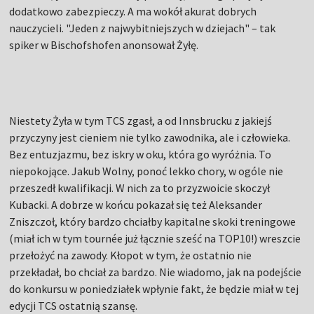
dodatkowo zabezpieczy. A ma wokół akurat dobrych
nauczycieli. "Jeden z najwybitniejszych w dziejach" – tak
spiker w Bischofshofen anonsował Żyłę.
Niestety Żyła w tym TCS zgasł, a od Innsbrucku z jakiejś
przyczyny jest cieniem nie tylko zawodnika, ale i człowieka.
Bez entuzjazmu, bez iskry w oku, która go wyróżnia. To
niepokojące. Jakub Wolny, ponoć lekko chory, w ogóle nie
przeszedł kwalifikacji. W nich za to przyzwoicie skoczył
Kubacki. A dobrze w końcu pokazał się też Aleksander
Zniszczoł, który bardzo chciałby kapitalne skoki treningowe
(miał ich w tym tournée już łącznie sześć na TOP10!) wreszcie
przełożyć na zawody. Kłopot w tym, że ostatnio nie
przekładał, bo chciał za bardzo. Nie wiadomo, jak na podejście
do konkursu w poniedziałek wpłynie fakt, że będzie miał w tej
edycji TCS ostatnią szansę.