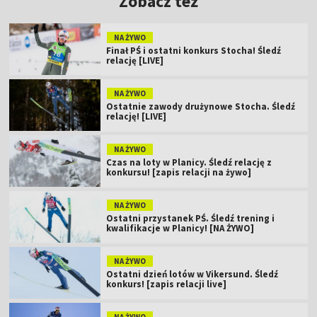
Zobacz też
NA ŻYWO
Finał PŚ i ostatni konkurs Stocha! Śledź
relację [LIVE]
NA ŻYWO
Ostatnie zawody drużynowe Stocha. Śledź
relację! [LIVE]
NA ŻYWO
Czas na loty w Planicy. Śledź relację z
konkursu! [zapis relacji na żywo]
NA ŻYWO
Ostatni przystanek PŚ. Śledź trening i
kwalifikacje w Planicy! [NA ŻYWO]
NA ŻYWO
Ostatni dzień lotów w Vikersund. Śledź
konkurs! [zapis relacji live]
NA ŻYWO